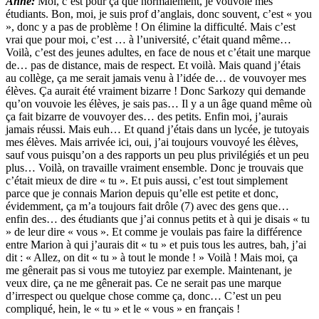
Anne:
Moi, c’est pour ça que normalement, je vouvoie mes
étudiants. Bon, moi, je suis prof d’anglais, donc souvent, c’est « you
», donc y a pas de problème ! On élimine la difficulté. Mais c’est
vrai que pour moi, c’est … à l’université, c’était quand même…
Voilà, c’est des jeunes adultes, en face de nous et c’était une marque
de… pas de distance, mais de respect. Et voilà. Mais quand j’étais
au collège, ça me serait jamais venu à l’idée de… de vouvoyer mes
élèves. Ça aurait été vraiment bizarre ! Donc Sarkozy qui demande
qu’on vouvoie les élèves, je sais pas… Il y a un âge quand même où
ça fait bizarre de vouvoyer des… des petits. Enfin moi, j’aurais
jamais réussi. Mais euh… Et quand j’étais dans un lycée, je tutoyais
mes élèves. Mais arrivée ici, oui, j’ai toujours vouvoyé les élèves,
sauf vous puisqu’on a des rapports un peu plus privilégiés et un peu
plus… Voilà, on travaille vraiment ensemble. Donc je trouvais que
c’était mieux de dire « tu ». Et puis aussi, c’est tout simplement
parce que je connais Marion depuis qu’elle est petite et donc,
évidemment, ça m’a toujours fait drôle (7) avec des gens que…
enfin des… des étudiants que j’ai connus petits et à qui je disais « tu
» de leur dire « vous ». Et comme je voulais pas faire la différence
entre Marion à qui j’aurais dit « tu » et puis tous les autres, bah, j’ai
dit : « Allez, on dit « tu » à tout le monde ! » Voilà ! Mais moi, ça
me gênerait pas si vous me tutoyiez par exemple. Maintenant, je
veux dire, ça ne me gênerait pas. Ce ne serait pas une marque
d’irrespect ou quelque chose comme ça, donc… C’est un peu
compliqué, hein, le « tu » et le « vous » en français !