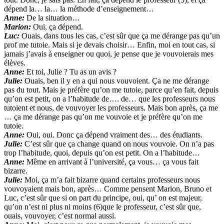
dépend la… la… la méthode d’enseignement…
Anne:
De la situation…
Marion:
Oui, ça dépend.
Luc:
Ouais, dans tous les cas, c’est sûr que ça me dérange pas qu’un
prof me tutoie. Mais si je devais choisir… Enfin, moi en tout cas, si
jamais j’avais à enseigner ou quoi, je pense que je vouvoierais mes
élèves.
Anne:
Et toi, Julie ? Tu as un avis ?
Julie:
Ouais, ben il y en a qui nous vouvoient. Ça ne me dérange
pas du tout. Mais je préfère qu’on me tutoie, parce qu’en fait, depuis
qu’on est petit, on a l’habitude de…. de… que les professeurs nous
tutoient et nous, de vouvoyer les professeurs. Mais bon après, ça me
… ça me dérange pas qu’on me vouvoie et je préfère qu’on me
tutoie.
Anne:
Oui, oui. Donc ça dépend vraiment des… des étudiants.
Julie:
C’est sûr que ça change quand on nous vouvoie. On n’a pas
trop l’habitude, quoi, depuis qu’on est petit. On a l’habitude…
Anne:
Même en arrivant à l’université, ça vous… ça vous fait
bizarre.
Julie:
Moi, ça m’a fait bizarre quand certains professeurs nous
vouvoyaient mais bon, après… Comme pensent Marion, Bruno et
Luc, c’est sûr que si on part du principe, oui, qu’ on est majeur,
qu’on n’est ni plus ni moins (6)que le professeur, c’est sûr que,
ouais, vouvoyer, c’est normal aussi.