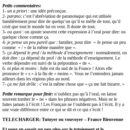
Petits commentaires:
1-
un a priori
: une idée préconçue.
2-
parano
: c’est l’abréviation de paranoïaque qui est utilisée
familièrement pour dire de quelqu’un qu’il se méfie de tout, qu’il
croit que tout le monde lui en veut. Il doute de tout.
3-
ou quoi
: on ajoute souvent cette expression à l’oral pour dire: ou
quelque chose comme ça.
4-
je pense
un peu pareil que
: familier, pour dire » Je pense un peu
comme » / « de la même manière que ».
5-
ça dépend le prof / la méthode d’enseignement
: normalement, on
doit dire : ça dépend du prof / de la méthode d’enseignement. Le
verbe dépendre est suivi de la préposition « de ».
6-
ni plus ni moins
: Julie est du sud de la France ! Alors elle
prononce le « s » à la fin de « moins ». Vous ne l’entendrez jamais
ailleurs dans les régions plus au nord.
7-
ça me fait drôle
: c’est la même chose que « ça me fait bizarre. »
Petite remarque pour finir:
n’oubliez pas qu’à l’oral, on laisse
souvent tomber le « ne » dans les phrases négatives. Mais ne le
faites jamais à l’écrit ! Les Français ne l’oublient pas à l’écrit. Il y a
une vraie différence entre ce qui se dit et ce qui s’écrit !
TELECHARGER: Tutoyer ou vouvoyer – France Bienvenue
Et pour en savoir un peu plus sur le tutoiement et le