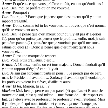
Anne
:
Et qu’est-ce que vous préférez en fait, en tant qu’étudiants ?
Luc
:
Ben, moi, je préfère qu’on me vouvoie.
Anne
:
Pourquoi ?
Luc
:
Pourquoi ? Parce que je pense que c’est mieux qu’il y ait un
rapport d’égalité.
Anne
:
Donc, comme toi tu les vouvoies, tu trouves que c’est normal
qu’ils te vouvoient aussi.
Luc
:
Ben, je pense que c’est mieux pour qu’il y ait pas d’ a-priori
(1), pour qu’on puisse pas penser que le prof, il… enfin, moi, je suis
peut-être parano (2), peut-être que je voudrais pas qu’il me sous-
estime ou quoi (3). Donc je pense que c’est mieux qu’il nous
vouvoie et…
Anne
:
C’est une marque de respect.
Luc:
Voilà. Puis d’ailleurs, c’est …
Bruno
:
A 18 ans… enfin, on est tous majeurs. Donc il faudrait qu’il
y ait un rapport d’égalité et qu’il y ait…
Luc:
Je suis pas forcément partisan pour … Je prends pas de parti
mais le Président, il avait dit…, Sarkozy, il avait dit qu’il voulait que
les profs vouvoient les élèves, d’ailleurs aussi.
Anne:
Et toi, Marion, tu as… ?
Marion:
Moi, ben, je pense un peu pareil (4) que Luc et Bruno. Je
trouve que oui, c’est quand même… une forme de… de respect en
fait, de l’élève avec le professeur, le professeur avec l’étudiant. Mais
il y a des profs qui nous tutoient et ça me… ça me dérange pas du
tout. Donc, je sais pas. En fait, ça dépend le professeur (5), et ça