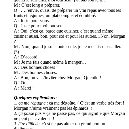
M : C’est long à préparer.
Q : …l’envie, ouais, de préparer un vrai repas avec tous les
fruits et légumes, un plat complet et équilibré.
A : Juste pour vous.
Q : Juste pour moi tout seul.
A : Oui, c’est ça, parce que cuisiner, c’est quand même
cuisiner aussi, bon, pour soi et pour les autres…Non, Morgan
?
M : Non, quand je suis toute seule, je ne me laisse pas aller.
(5)
A : D’accord.
M : Je me fais quand même à manger…
A : Des bonnes choses ?
M : Des bonnes choses.
A : Bon, on va s’inviter chez Morgan, Quentin !
Q : Oui.
A : Merci !
Quelques explications
:
1.
ça me répugne
: ça me dégoûte. ( C’est un verbe très fort !
Morgan n’aime vraiment pas les épinards. )
2.
ça passe pas
= ça ne passe pas, ce qui signifie que Morgan
ne peut pas avaler ça !
3.
être difficile
, c’est ne pas aimer un grand nombre
d’aliments.