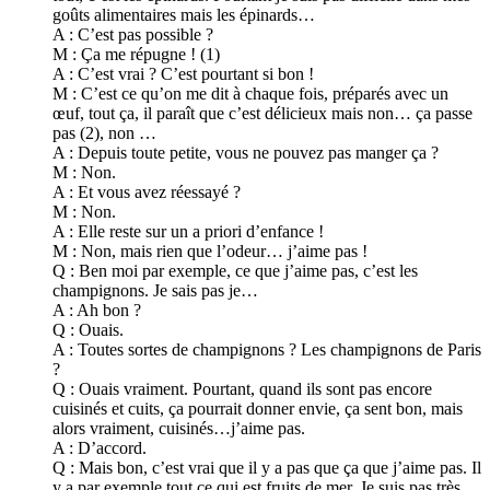
goûts alimentaires mais les épinards…
A : C’est pas possible ?
M : Ça me répugne ! (1)
A : C’est vrai ? C’est pourtant si bon !
M : C’est ce qu’on me dit à chaque fois, préparés avec un
œuf, tout ça, il paraît que c’est délicieux mais non… ça passe
pas (2), non …
A : Depuis toute petite, vous ne pouvez pas manger ça ?
M : Non.
A : Et vous avez réessayé ?
M : Non.
A : Elle reste sur un a priori d’enfance !
M : Non, mais rien que l’odeur… j’aime pas !
Q : Ben moi par exemple, ce que j’aime pas, c’est les
champignons. Je sais pas je…
A : Ah bon ?
Q : Ouais.
A : Toutes sortes de champignons ? Les champignons de Paris
?
Q : Ouais vraiment. Pourtant, quand ils sont pas encore
cuisinés et cuits, ça pourrait donner envie, ça sent bon, mais
alors vraiment, cuisinés…j’aime pas.
A : D’accord.
Q : Mais bon, c’est vrai que il y a pas que ça que j’aime pas. Il
y a par exemple tout ce qui est fruits de mer. Je suis pas très