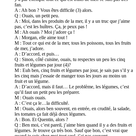
fan.
A : Ah bon ? Vous êtes difficile (3) alors.
Q : Ouais, un petit peu.
A : Moi, dans les produits de la mer, il y a un truc que j’aime
pas, c’est les huîtres. Ça, je peux pas !
M : Ah ouais ? Moi j’adore ça !
A : Morgan, elle aime tout !
M : Tout ce qui est de la mer, tous les poissons, tous les fruits
de mer, j’adore.
A : D’accord, et puis…
Q : Sinon, côté cuisine, ouais, tu respectes un peu les cinq
fruits et légumes par jour (4)?
M : Euh ben, cinq fruits et légumes par jour, je sais pas s’il y a
les cinq mais j’essaie de manger tous les jours au moins un
fruit et un légume.
A : D’accord, mais il faut… Le problème, les légumes, c’est
qu’il faut un petit peu les préparer.
M : Ouais ouais.
A : C’est ça le…la difficulté.
M : Ouais, alors ben souvent, en entrée, en crudité, la salade,
les tomates ça fait déjà deux légumes.
A : Bon. Et Quentin, alors ?
Q : Ben moi, c’est pareil, j’aime bien quand il y a des fruits et
légumes. Je trouve ça très bon. Sauf que bon, c’est vrai que
quand je suis chez moi tout seul, j’ai pas souvent…