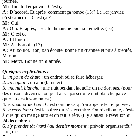
journée.
M :
Tout le 1er janvier. C’est ça.
A :
D’accord. Et après, comment ça tombe (15)? Le 1er janvier,
c’est samedi… C’est ça ?
M :
Oui.
A :
Oui. Et après, il y a le dimanche pour se remettre. (16)
M :
C’est ça.
A :
Et lundi ?
M :
Au boulot ! (17)
A :
Au boulot. Bon, bah écoute, bonne fin d’année et puis à bientôt,
Marion.
M :
Merci. Bonne fin d’année.
Quelques explications :
1.
un point de chute
: un endroit où se faire héberger.
2.
un copain
: un ami (familier)
3.
une nuit blanche
: une nuit pendant laquelle on ne dort pas. (pour
des raisons diverses : on peut aussi passer une nuit blanche parce
qu’on a des insommnies.)
4.
le premier de l’an
: C’est comme ça qu’on appelle le 1er janvier.
5.
le réveillon
: c’est la soirée du 31 décembre. On réveillonne, c’est-
à-dire qu’on mange tard et on fait la fête. (Il y a aussi le réveillon du
24 décembre.)
6.
s’y prendre tôt / tard / au dernier moment
: prévoir, organiser tôt /
tard, etc…