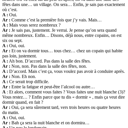
fêtes dans une… un village. On sera… Enfin, je sais pas exactement
où c’est.
A :
Oui.
Ar :
Comme c’est la première fois que j’y vais. Mais…
A :
Mais vous serez nombreux ?
Ar :
Je sais pas, justement. Je verrai. Je pense qu’on sera quand
même nombreux. Enfin… Disons, déjà nous, entre copains, on est
six ou sept.
A :
Oui, oui.
Ar :
Et on va dormir tous… tous chez… chez un copain qui habite
pas loin, justement.
A :
Ah bon. D’accord. Pas dans la salle des fêtes.
Ar :
Non, non. Pas dans la salle des fêtes, non.
A :
D’accord. Mais c’est ça, vous voulez pas avoir à conduire après.
Ar :
Non. Eh non.
A :
Ce serait trop difficile.
Ar :
Entre la fatigue et peut-être l’alcool ou autre…
A
: Et alors, comment vous faites ? Vous faites une nuit blanche (3)?
Vous restez… ? Enfin parce que tu dis « dormir » , mais ça veut dire
dormir quand, en fait ?
Ar :
Oui, ça sera sûrement tard, vers trois heures ou quatre heures
du matin.
A :
Oui, oui.
Ar :
Bah ça sera la nuit blanche et on dormira…
A :
Un peu le lendemain.