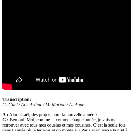
Transcription:
G: Gaël / Ar : Arthur / M: Marion / A: Anne
A :
Alors Gaël, des projets pour la nouvelle année ?
G :
Ben oui. Moi, comme… comme chaque année, je vais me
retrouver avec tous mes cousins et mes cousines. C’est la seule fois
dans l’année où je les vois et on monte sur Paris et on passe la nuit à