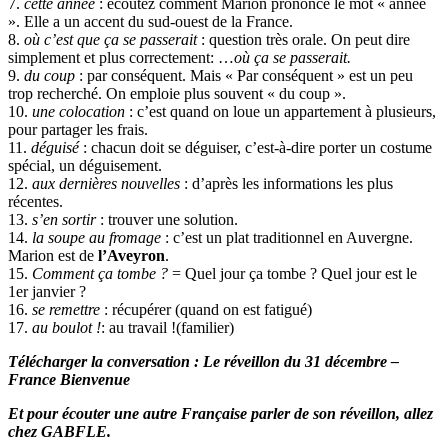
7.
cette année
: écoutez comment Marion prononce le mot « année
». Elle a un accent du sud-ouest de la France.
8.
où c’est que ça se passerait
: question très orale. On peut dire
simplement et plus correctement: …
où ça se passerait.
9.
du coup
: par conséquent. Mais « Par conséquent » est un peu
trop recherché. On emploie plus souvent « du coup ».
10.
une colocation
: c’est quand on loue un appartement à plusieurs,
pour partager les frais.
11.
déguisé
: chacun doit se déguiser, c’est-à-dire porter un costume
spécial, un déguisement.
12.
aux dernières nouvelles
: d’après les informations les plus
récentes.
13.
s’en sortir
: trouver une solution.
14.
la soupe au fromage
: c’est un plat traditionnel en Auvergne.
Marion est de
l’Aveyron
.
15.
Comment ça tombe ?
= Quel jour ça tombe ? Quel jour est le
1er janvier ?
16.
se remettre
: récupérer (quand on est fatigué)
17.
au boulot !
: au travail !(familier)
Télécharger la conversation : Le réveillon du 31 décembre –
France Bienvenue
Et pour écouter une autre Française parler de son réveillon, allez
chez GABFLE.