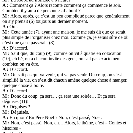
A :
Comment ça ? Alors raconte comment ça commence le soir.
Combien il y aura de personnes d’abord ?
M :
Alors, après, ça c’est un peu compliqué parce que généralement,
on s’y prenait (6) toujours au dernier moment.
A :
Oui.
M :
Cette année (7), ayant une maison, je me suis dit que ça serait
plus simple de l’organiser chez moi. Comme ça, je serais sûre de où
c’est que ça se passerait. (8)
A :
D’accord.
M :
Sauf que, du coup (9), comme on vit à quatre en colocation
(10), eh bé, on a chacun invité des gens, on sait pas exactement
combien on va être.
A :
D’accord.
M :
On sait pas qui va venir, qui va pas venir. Du coup, on s’est
simplifié la vie, on s’est dit chacun amène quelque chose à manger,
quelque chose à boire.
A :
D’accord.
M :
Donc du coup, ça sera… ça sera une soirée… Et ça sera
déguisés (11)!
A :
Déguisés ?
M :
Déguisés.
A :
En quoi ? En Père Noël ? Non, c’est passé, Noël.
M :
Non, c’est passé. Non, en… Alors, le thème, c’est « Contes et
histoires ».