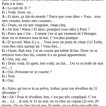
Paris à le faire.
A :
La nuit du 31 ?
G :
Voilà. Donc on…
A :
Et alors, ça fait du monde ? Parce que vous dites « Tous…tous
mes cousins, toutes mes cousines…
G :
Ouais, on est une vingtaine, vingt-cinq.
A :
Ah bon ! Waou ! Et alors, pourquoi vous allez à Paris ?
G :
Parce que c’est… Comme j’en ai qui viennent de l’étranger,
donc on se retrouve tous là-bas. C’est plus pratique.
A :
D’accord. Mais il y a… Vous avez un point de chute (1)? Enfin,
vous êtes chez quelqu’un ? Vous êtes…
G :
Ouais. Bah moi, j’ai un cousin qui habite là-bas. Donc on se
retrouve tous chez lui, comme il a un grand appartement.
A :
Oui, oui, oui.
G :
Donc voilà. Et après, ben voilà, on fait… On va en boîte de nuit
et […]
A :
Oui. Personne ne se couche ?
G :
Non.
A :
Oui.
A :
Alors, qu’est-ce tu as prévu, Arthur, pour ton réveillon du 31
décembre ?
Ar :
Ah ! Pour le réveillon, ben, c’est pas très compliqué. C’est
un… Le… le soir, le 31 au soir, on va chez un copain (2) vers 20
heures. On va chez lui un peu. Et après, on va dans une salle des