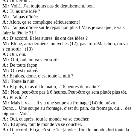
A :
Oui. Bon…
M :
Voilà. J’ai toujours pas de déguisement, bon.
A :
Tu as une idée ?
M :
J’ai pas d’idée.
A :
Alors, ça se complique sérieusement !
M :
J’ai pas d’idée sur le repas non plus ! Mais je sais que je vais
faire la fête le 31 !
A :
D’accord. Et les autres, ils ont des idées ?
M :
Eh bé, aux dernières nouvelles (12), pas trop. Mais bon, on va
s’en sortir ! (13)
A :
Oui, oui.
M :
Oui, oui, on va s’en sortir.
A :
De toute façon.
M :
On est motivé.
A :
Et alors, donc, c’est toute la nuit ?
M :
Toute la nuit.
A :
Et puis, tu as dit le matin, à 6 heures du matin ?
M :
Non, peut-être pas à 6 heures. Peut-être ça sera plutôt plus tôt.
A :
Plus tôt ?
M :
Mais il y a… il y a une soupe au fromage (14) de prévu.
Donc… Une soupe au fromage, c’est du pain, du fromage, du… des
oignons. Voilà.
A :
Oui, et après, tout le monde va se coucher.
M :
Et après, tout le monde va se coucher.
A :
D’accord. Et ça, c’est le 1er janvier. Tout le monde dort toute la