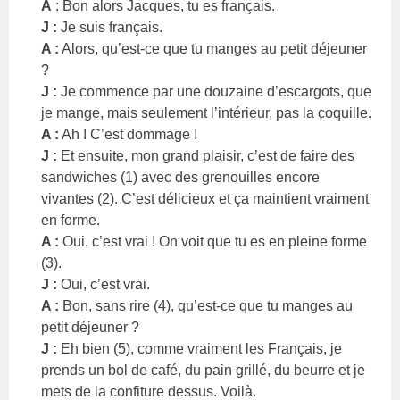
A
: Bon alors Jacques, tu es français.
J :
Je suis français.
A :
Alors, qu’est-ce que tu manges au petit déjeuner
?
J :
Je commence par une douzaine d’escargots, que
je mange, mais seulement l’intérieur, pas la coquille.
A :
Ah ! C’est dommage !
J :
Et ensuite, mon grand plaisir, c’est de faire des
sandwiches (1) avec des grenouilles encore
vivantes (2). C’est délicieux et ça maintient vraiment
en forme.
A :
Oui, c’est vrai ! On voit que tu es en pleine forme
(3).
J :
Oui, c’est vrai.
A :
Bon, sans rire (4), qu’est-ce que tu manges au
petit déjeuner ?
J :
Eh bien (5), comme vraiment les Français, je
prends un bol de café, du pain grillé, du beurre et je
mets de la confiture dessus. Voilà.