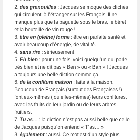
2.
des grenouilles
: Jacques se moque des clichés
qui circulent à l’étranger sur les Français. Il ne
manque plus que la baguette sous le bras, le béret
et la bouteille de vin rouge !
3.
être en (pleine) forme
: être en parfaite santé et
avoir beaucoup d’énergie, de vitalité.
4.
sans rire
: sérieusement
5.
Eh bien
: pour une fois, voici quelqu’un qui parle
très bien et ne dit pas « Ben » ou « Bah » ! Jacques
a toujours une belle diction comme ça.
6.
de la confiture ma
ison
: faite à la maison.
Beaucoup de Français (surtout des Françaises !)
font eux-mêmes ( ou elles-mêmes) leurs confitures,
avec les fruits de leur jardin ou de leurs arbres
fruitiers.
7.
Tu as…
: la diction n’est pas aussi belle que celle
de Jacques puisqu’on entend « T’as… »
8.
également
: aussi. Ce mot est d’un style plus