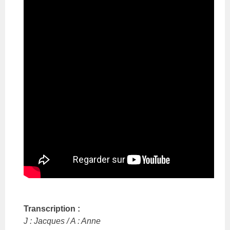
Transcription :
J : Jacques / A : Anne