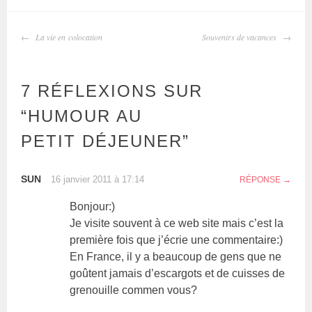
NAVIGATION
La vie en colocation
Souvenirs de vacances
DES
ARTICLES
7 RÉFLEXIONS SUR
“
HUMOUR AU
PETIT DÉJEUNER
”
SUN
16 janvier 2011 à 17:14
RÉPONSE
Bonjour:)
Je visite souvent à ce web site mais c’est la
première fois que j’écrie une commentaire:)
En France, il y a beaucoup de gens que ne
goûtent jamais d’escargots et de cuisses de
grenouille commen vous?