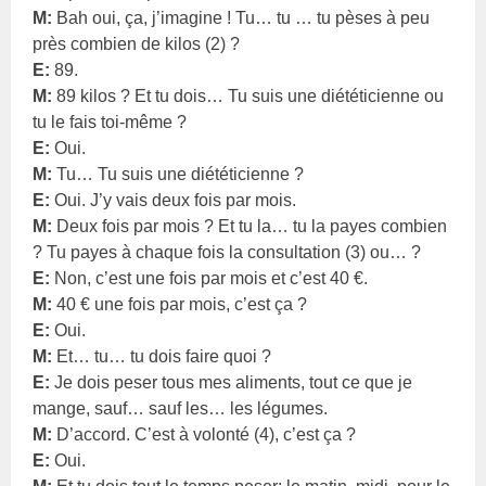
M:
Bah oui, ça, j’imagine ! Tu… tu … tu pèses à peu
près combien de kilos (2) ?
E:
89.
M:
89 kilos ? Et tu dois… Tu suis une diététicienne ou
tu le fais toi-même ?
E:
Oui.
M:
Tu… Tu suis une diététicienne ?
E:
Oui. J’y vais deux fois par mois.
M:
Deux fois par mois ? Et tu la… tu la payes combien
? Tu payes à chaque fois la consultation (3) ou… ?
E:
Non, c’est une fois par mois et c’est 40 €.
M:
40 € une fois par mois, c’est ça ?
E:
Oui.
M:
Et… tu… tu dois faire quoi ?
E:
Je dois peser tous mes aliments, tout ce que je
mange, sauf… sauf les… les légumes.
M:
D’accord. C’est à volonté (4), c’est ça ?
E:
Oui.