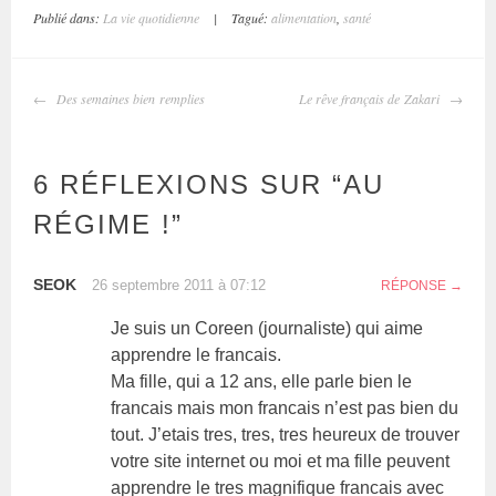
Publié dans:
La vie quotidienne
|
Tagué:
alimentation
,
santé
Des semaines bien remplies
Le rêve français de Zakari
6 RÉFLEXIONS SUR “
AU
RÉGIME !
”
SEOK
26 septembre 2011 à 07:12
RÉPONSE
Je suis un Coreen (journaliste) qui aime
apprendre le francais.
Ma fille, qui a 12 ans, elle parle bien le
francais mais mon francais n’est pas bien du
tout. J’etais tres, tres, tres heureux de trouver
votre site internet ou moi et ma fille peuvent
apprendre le tres magnifique francais avec