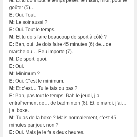
M:
Et tu dois tout le temps peser: le matin, midi, pour le
goûter (5)…
E:
Oui. Tout.
M:
Le soir aussi ?
E:
Oui. Tout le temps.
M:
Et tu dois faire beaucoup de sport à côté ?
E:
Bah, oui. Je dois faire 45 minutes (6) de…de
marche ou… Peu importe (7).
M:
De sport, quoi.
E:
Oui.
M:
Minimum ?
E:
Oui. C’est le minimum.
M:
Et c’est… Tu le fais ou pas ?
E:
Bah, pas tout le temps. Bah le jeudi, j’ai
entraînement de… de badminton (8). Et le mardi, j’ai…
j’ai boxe.
M:
Tu as de la boxe ? Mais normalement, c’est 45
minutes par jour, non ?
E:
Oui. Mais je le fais deux heures.