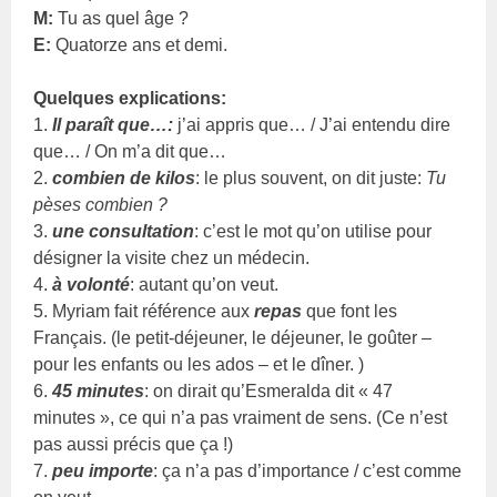
M:
Tu as quel âge ?
E:
Quatorze ans et demi.
Quelques explications:
1.
Il paraît que…:
j’ai appris que… / J’ai entendu dire
que… / On m’a dit que…
2.
combien de kilos
: le plus souvent, on dit juste:
Tu
pèses combien ?
3.
une consultation
: c’est le mot qu’on utilise pour
désigner la visite chez un médecin.
4.
à volonté
: autant qu’on veut.
5. Myriam fait référence aux
repas
que font les
Français. (le petit-déjeuner, le déjeuner, le goûter –
pour les enfants ou les ados – et le dîner. )
6.
45 minutes
: on dirait qu’Esmeralda dit « 47
minutes », ce qui n’a pas vraiment de sens. (Ce n’est
pas aussi précis que ça !)
7.
peu importe
: ça n’a pas d’importance / c’est comme