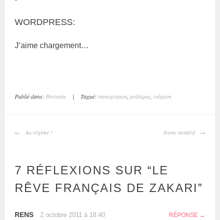
WORDPRESS:
J’aime
chargement…
Publié dans:
Portraits
|
Tagué:
immigration
,
politique
,
religion
NAVIGATION
Au régime !
Jeune motard
DES
ARTICLES
7 RÉFLEXIONS SUR “
LE
RÊVE FRANÇAIS DE ZAKARI
”
RENS
2 octobre 2011 à 18:40
RÉPONSE