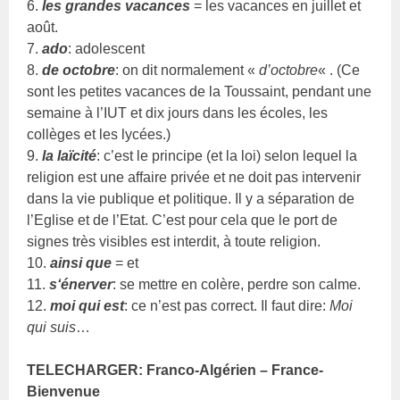
6.
les grandes vacances
= les vacances en juillet et
août.
7.
ado
: adolescent
8.
de octobre
: on dit normalement «
d’octobre
« . (Ce
sont les petites vacances de la Toussaint, pendant une
semaine à l’IUT et dix jours dans les écoles, les
collèges et les lycées.)
9.
la laïcité
: c’est le principe (et la loi) selon lequel la
religion est une affaire privée et ne doit pas intervenir
dans la vie publique et politique. Il y a séparation de
l’Eglise et de l’Etat. C’est pour cela que le port de
signes très visibles est interdit, à toute religion.
10.
ainsi que
= et
11.
s
‘
énerver
: se mettre en colère, perdre son calme.
12.
moi qui est
: ce n’est pas correct. Il faut dire:
Moi
qui suis
…
TELECHARGER: Franco-Algérien – France-
Bienvenue