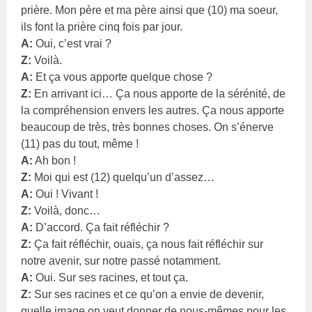
prière. Mon père et ma père ainsi que (10) ma soeur,
ils font la prière cinq fois par jour.
A:
Oui, c’est vrai ?
Z:
Voilà.
A:
Et ça vous apporte quelque chose ?
Z:
En arrivant ici… Ça nous apporte de la sérénité, de
la compréhension envers les autres. Ça nous apporte
beaucoup de très, très bonnes choses. On s’énerve
(11) pas du tout, même !
A:
Ah bon !
Z:
Moi qui est (12) quelqu’un d’assez…
A:
Oui ! Vivant !
Z:
Voilà, donc…
A:
D’accord. Ça fait réfléchir ?
Z:
Ça fait réfléchir, ouais, ça nous fait réfléchir sur
notre avenir, sur notre passé notamment.
A:
Oui. Sur ses racines, et tout ça.
Z:
Sur ses racines et ce qu’on a envie de devenir,
quelle image on veut donner de nous-mêmes pour les