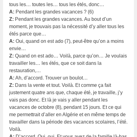
tous les… toutes les… tous les étés, donc…
A:
Pendant les grandes vacances ? (6)
Z:
Pendant les grandes vacances. Au bout d’un
moment, je trouvais pas la nécessité d’y aller tous les
étés parce que…
A:
Oui, quand on est ado (7), peut-être qu’on a moins
envie…
Z:
Quand on est ado… Voilà, parce qu’on… Je voulais
travailler les… les étés, que ce soit dans la
restauration,…
A:
Ah, d’accord. Trouver un boulot…
Z:
Dans la vente et tout. Voilà. Et comme ça fait
justement quatre ans que, chaque été, je travaille, j’y
vais pas donc. Et là je vais y aller pendant les
vacances de octobre (8), pendant 15 jours. Et ce qui
me permettrait d’aller en Algérie et en même temps de
travailler dans la période des vacances scolaires, l’été.
Voilà.
A:
D’accord. Oui, oui. Et vous avez de la famille là-bas