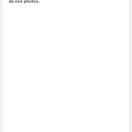
de nos photos.
Instagram
Spotify
Google