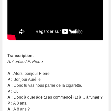
Transcription:
A: Aurélie / P: Pierre
A :
Alors, bonjour Pierre.
P :
Bonjour Aurélie.
A :
Donc tu vas nous parler de la cigarette.
P :
Oui.
A :
Donc à quel âge tu as commencé (1) à… à fumer ?
P :
A 8 ans.
A :
A 8 ans ?