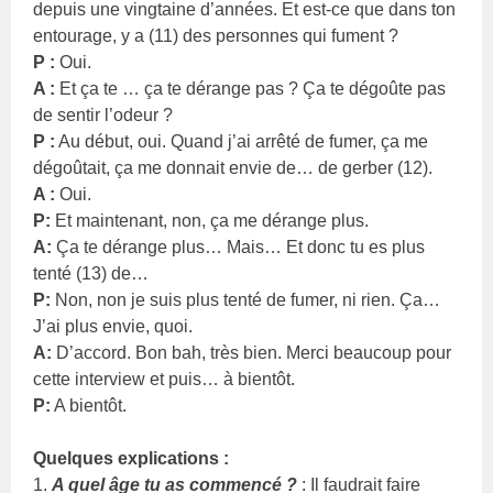
depuis une vingtaine d’années. Et est-ce que dans ton
entourage, y a (11) des personnes qui fument ?
P :
Oui.
A :
Et ça te … ça te dérange pas ? Ça te dégoûte pas
de sentir l’odeur ?
P :
Au début, oui. Quand j’ai arrêté de fumer, ça me
dégoûtait, ça me donnait envie de… de gerber (12).
A :
Oui.
P:
Et maintenant, non, ça me dérange plus.
A:
Ça te dérange plus… Mais… Et donc tu es plus
tenté (13) de…
P:
Non, non je suis plus tenté de fumer, ni rien. Ça…
J’ai plus envie, quoi.
A:
D’accord. Bon bah, très bien. Merci beaucoup pour
cette interview et puis… à bientôt.
P:
A bientôt.
Quelques explications :
1.
A quel âge tu as commencé ?
: Il faudrait faire