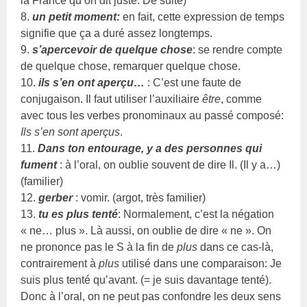
la France qu’on dit juste: De suite)
8.
un petit moment:
en fait, cette expression de temps
signifie que ça a duré assez longtemps.
9.
s’apercevoir de quelque chose
: se rendre compte
de quelque chose, remarquer quelque chose.
10.
ils s’en ont aperçu…
: C’est une faute de
conjugaison. Il faut utiliser l’auxiliaire
être
, comme
avec tous les verbes pronominaux au passé composé:
Ils s’en sont aperçus
.
11.
Dans ton entourage, y a des personnes qui
fument
: à l’oral, on oublie souvent de dire Il. (Il y a…)
(familier)
12.
gerber
: vomir. (argot, très familier)
13.
tu es plus tenté
: Normalement, c’est la négation
« ne… plus ». Là aussi, on oublie de dire « ne ». On
ne prononce pas le S à la fin de
plus
dans ce cas-là,
contrairement à
plus
utilisé dans une comparaison: Je
suis plus tenté qu’avant. (= je suis davantage tenté).
Donc à l’oral, on ne peut pas confondre les deux sens