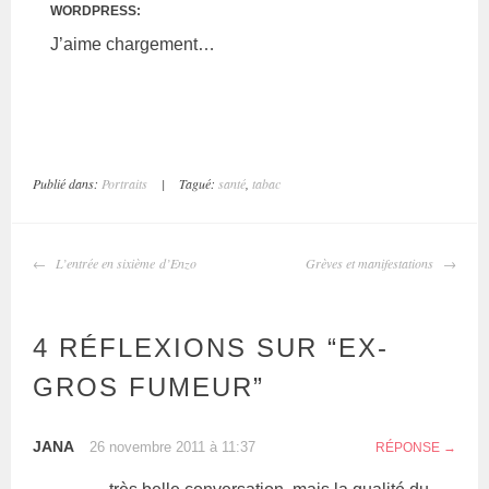
WORDPRESS:
J’aime
chargement…
Publié dans:
Portraits
|
Tagué:
santé
,
tabac
L’entrée en sixième d’Enzo
Grèves et manifestations
4 RÉFLEXIONS SUR “
EX-
GROS FUMEUR
”
JANA
26 novembre 2011 à 11:37
RÉPONSE