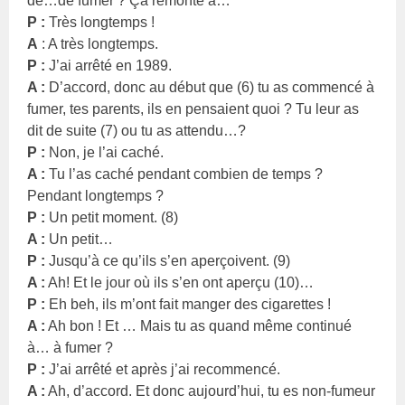
de…de fumer ? Ça remonte à…
P :
Très longtemps !
A
: A très longtemps.
P :
J’ai arrêté en 1989.
A :
D’accord, donc au début que (6) tu as commencé à
fumer, tes parents, ils en pensaient quoi ? Tu leur as
dit de suite (7) ou tu as attendu…?
P :
Non, je l’ai caché.
A :
Tu l’as caché pendant combien de temps ?
Pendant longtemps ?
P :
Un petit moment. (8)
A :
Un petit…
P :
Jusqu’à ce qu’ils s’en aperçoivent. (9)
A :
Ah! Et le jour où ils s’en ont aperçu (10)…
P :
Eh beh, ils m’ont fait manger des cigarettes !
A :
Ah bon ! Et … Mais tu as quand même continué
à… à fumer ?
P :
J’ai arrêté et après j’ai recommencé.
A :
Ah, d’accord. Et donc aujourd’hui, tu es non-fumeur