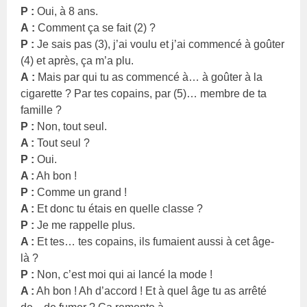
P :
Oui, à 8 ans.
A :
Comment ça se fait (2) ?
P :
Je sais pas (3), j’ai voulu et j’ai commencé à goûter
(4) et après, ça m’a plu.
A :
Mais par qui tu as commencé à… à goûter à la
cigarette ? Par tes copains, par (5)… membre de ta
famille ?
P :
Non, tout seul.
A :
Tout seul ?
P :
Oui.
A :
Ah bon !
P :
Comme un grand !
A :
Et donc tu étais en quelle classe ?
P :
Je me rappelle plus.
A :
Et tes… tes copains, ils fumaient aussi à cet âge-
là ?
P :
Non, c’est moi qui ai lancé la mode !
A :
Ah bon ! Ah d’accord ! Et à quel âge tu as arrêté