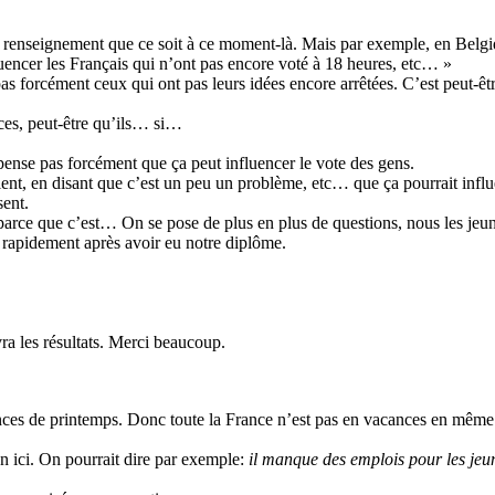
renseignement que ce soit à ce moment-là. Mais par exemple, en Belgique
fluencer les Français qui n’ont pas encore voté à 18 heures, etc… »
as forcément ceux qui ont pas leurs idées encore arrêtées. C’est peut-êt
ces, peut-être qu’ils… si…
 pense pas forcément que ça peut influencer le vote des gens.
t, en disant que c’est un peu un problème, etc… que ça pourrait influe
sent.
ur parce que c’est… On se pose de plus en plus de questions, nous les je
ez rapidement après avoir eu notre diplôme.
ra les résultats. Merci beaucoup.
acances de printemps. Donc toute la France n’est pas en vacances en mêm
n ici. On pourrait dire par exemple:
il manque des emplois pour les jeu