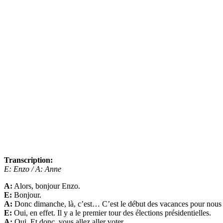
Transcription:
E: Enzo / A: Anne
A:
Alors, bonjour Enzo.
E:
Bonjour.
A:
Donc dimanche, là, c’est… C’est le début des vacances pour nous (1
E:
Oui, en effet. Il y a le premier tour des élections présidentielles.
A:
Oui. Et donc, vous allez aller voter.