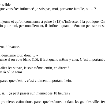
ossible.
ue vous êtes influencé, je sais pas, moi, par votre famille, ou… ?
t jeune et qu’on commence à peine à (13) s’intéresser à la politique. O
nfin pour moi, personnellement, ils influent quand même un peu sur mes 
ent, d’avance.
 au deuxième tour, donc… »
me si on vote blanc (15), il faut quand même y aller. C’est important 
nt.
llez les suivre, le soir même, enfin, en direct ?
é là où je serai.
r parce que c’est… c’est vraiment important, hein.
, si… ça peut passer sur internet dès 18 heures ?
s premières estimations, parce que les bureaux dans les grandes villes f