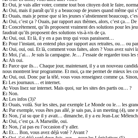
E:
Oui, je vais aller voter, comme tout bon citoyen doit le faire, norm
A:
Oui, mais il paraît qu’il y a beaucoup de jeunes quand même qui s
E:
Ouais, mais je pense que si les jeunes s’abstiennent beaucoup, c’est 
A:
Oui, c’est ça ? Ouais, par rapport aux thèmes, alors, c’est ça… De
E:
Concrètement, qu’ils proposent vraiment des solutions pour les jeu
faudrait qu’ils proposent des solutions vis-à-vis de ça.
A:
Oui, oui. Et là, il y en a pas trop qui vous paraissent…
E:
Pour l’instant, on entend plus par rapport aux retraites, ou… ou par r
A:
Oui, oui, oui. Et là, comment vous faites, alors ? Vous avez su
E:
Moi, j’ai… Je suis la campagne. Je… J’essaie de regarder tous les so
A:
Ah oui.
E:
Parce que ils… Chaque jour, maintenant, il y a un nouveau candidat
nous montrent leur programme. Et moi, ça me permet de mieux les con
A:
Oui, oui. Donc par la télé, vous vous renseignez comme ça. Sinon,
E:
Les journaux… et internet.
A:
Vous lisez sur internet. Mais quoi, sur les sites des partis ou… ?
E:
Non.
A:
Les infos (3)?
E:
Ouais, voilà. Sur les sites, par exemple Le Monde ou le… les grand
A:
Par exemple, vous êtes pas allé, je sais pas, à un meeting (4), une 
E:
Non, j’ai su que il y avait… dimanche, il y a eu Jean-Luc Mélenchon
A:
Oui, c’est ça. A Marseille, oui.
E:
Non, j’ai pas eu l’occasion d’y aller.
A:
Et… Bon, vous avez déjà voté ? Avant ?
E:
Oui, j’ai déjà voté deux fois, aux… pour les Législatives (5).