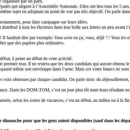
 organisée par un parti.
députés qui siègent à l’Assemblée Nationale. Elles ont lieu tous les 5 ans.
 même sujet en adoptant un point de vue pas très objectif. On parle dan
ue notamment, pour faire campagne sur leurs idées.
 distribué à tous les électeurs dans leur boîte aux lettres un peu avant 
! Il faudrait dire par exemple:
Vous avez eu ça, vous, déjà ? / Vous les a
 cher que des papiers plus ordinaires.
 début, à peine au début de cette activité.
le premier tour. Il ne restera que les deux candidats qui auront obtenu le
r quand même son enveloppe dans l’urne. Mais ces votes blancs ne sont 
r les voix obtenues par chaque candidat. On parle donc du
dépouillement
,
France. Dans les DOM-TOM, c’est un jour plus tôt mais leurs résultats n
e année, selon les zones de vacances, c’est au début, au milieu ou à la f
e dimanche pour que les gens soient disponibles (sauf dans les dépar