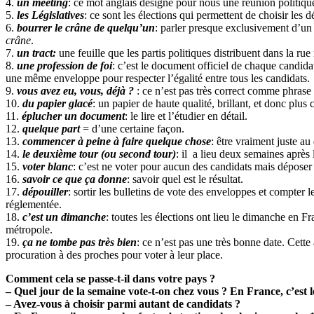
4.
un meeting
: ce mot anglais désigne pour nous une réunion politique
5.
les Législatives
: ce sont les élections qui permettent de choisir les 
6.
bourrer le crâne de quelqu’un
: parler presque exclusivement d’un
crâne
.
7.
un tract:
une feuille que les partis politiques distribuent dans la r
8.
une profession de foi
: c’est le document officiel de chaque candidat
une même enveloppe pour respecter l’égalité entre tous les candidats.
9.
vous avez eu, vous, déjà ?
: ce n’est pas très correct comme phrase 
10.
du papier glacé
: un papier de haute qualité, brillant, et donc plus
11.
éplucher un document
: le lire et l’étudier en détail.
12.
quelque part
= d’une certaine façon.
13.
commencer à peine à faire quelque chose
: être vraiment juste au
14.
le deuxième tour (ou second tour)
: il a lieu deux semaines après 
15.
voter blanc
: c’est ne voter pour aucun des candidats mais dépose
16.
savoir ce que ça donne
: savoir quel est le résultat.
17.
dépouiller
: sortir les bulletins de vote des enveloppes et compte
réglementée.
18.
c’est un dimanche
: toutes les élections ont lieu le dimanche en 
métropole.
19.
ça ne tombe pas très bien
: ce n’est pas une très bonne date. Cett
procuration à des proches pour voter à leur place.
Comment cela se passe-t-il dans votre pays ?
– Quel jour de la semaine vote-t-on chez vous ? En France, c’est l
– Avez-vous à choisir parmi autant de candidats ?