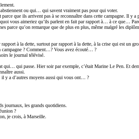
alement.
’abstiennent ou qui… qui savent vraiment pas pour qui voter.
parce que ils arrivent pas à se reconnaître dans cette campagne. Il y a p
 quoi vous aimeriez qu’ils parlent en fait par rapport à… à ce que… Par
nes parce qu’on remarque que de plus en plus, même malgré les diplômes
apport à la dette, surtout par rapport à la dette, à la crise qui est un g
ivi la campagne ? Comment…? Vous avez écouté… ?
irs le journal télévisé.
 qui… qui passe. Hier soir par exemple, c’était Marine Le Pen. Et dema
naître aussi.
 il y a d’autres moyens aussi qui vous ont… ?
s journaux, les grands quotidiens.
réunion ?
, je crois, à Marseille.