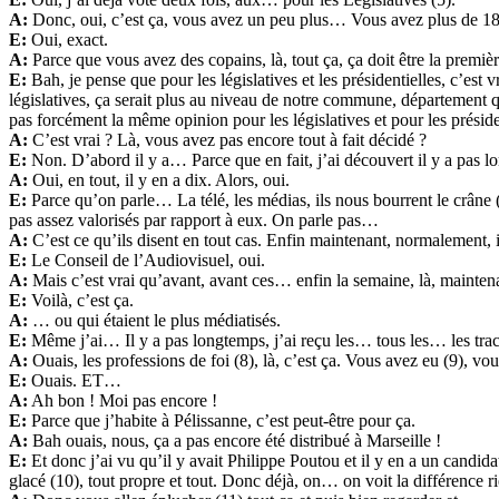
A:
Donc, oui, c’est ça, vous avez un peu plus… Vous avez plus de 
E:
Oui, exact.
A:
Parce que vous avez des copains, là, tout ça, ça doit être la premi
E:
Bah, je pense que pour les législatives et les présidentielles, c’e
législatives, ça serait plus au niveau de notre commune, département qu
pas forcément la même opinion pour les législatives et pour les préside
A:
C’est vrai ? Là, vous avez pas encore tout à fait décidé ?
E:
Non. D’abord il y a… Parce que en fait, j’ai découvert il y a pas l
A:
Oui, en tout, il y en a dix. Alors, oui.
E:
Parce qu’on parle… La télé, les médias, ils nous bourrent le crâne 
pas assez valorisés par rapport à eux. On parle pas…
A:
C’est ce qu’ils disent en tout cas. Enfin maintenant, normalement, i
E:
Le Conseil de l’Audiovisuel, oui.
A:
Mais c’est vrai qu’avant, avant ces… enfin la semaine, là, maintena
E:
Voilà, c’est ça.
A:
… ou qui étaient le plus médiatisés.
E:
Même j’ai… Il y a pas longtemps, j’ai reçu les… tous les… les trac
A:
Ouais, les professions de foi (8), là, c’est ça. Vous avez eu (9), vou
E:
Ouais. ET…
A:
Ah bon ! Moi pas encore !
E:
Parce que j’habite à Pélissanne, c’est peut-être pour ça.
A:
Bah ouais, nous, ça a pas encore été distribué à Marseille !
E:
Et donc j’ai vu qu’il y avait Philippe Poutou et il y en a un candidat
glacé (10), tout propre et tout. Donc déjà, on… on voit la différence r