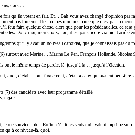
18 ans, donc…
ère fois qu’ils votent en fait. Et… Bah vous avez changé d’opinion par 
st vraiment pas forcément les mêmes opinions parce que c’est pas la mê
’il faut faire quelque chose, alors que pour les présidentielles, ce sera
ntielles. Donc moi, mon choix, non, il est pas encore vraiment arrêté enc
ongtemps qu’il y avait un nouveau candidat, que je connaissais pas du to
(6) surtout avec Marine… Marine Le Pen, François Hollande, Nicolas Sark
ls ont le même temps de parole, là, jusqu’à la… jusqu’à l’élection.
nt, quoi, c’était… oui, finalement, c’était à ceux qui avaient peut-êtr
ts (7) des candidats avec leur programme détaillé.
s, déjà ?
, je me souviens plus. Enfin, c’était les seuls qui avaient imprimé sur du 
ien qu’à ce niveau-là, quoi.