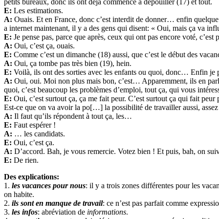
petits bureaux, donc ils ont déjà commencé à dépouiller (17) et tout.
E:
Les estimations.
A:
Ouais. Et en France, donc c’est interdit de donner… enfin quelque 
a internet maintenant, il y a des gens qui disent: « Oui, mais ça va in
E:
Je pense pas, parce que après, ceux qui ont pas encore voté, c’est p
A:
Oui, c’est ça, ouais.
E:
Comme c’est un dimanche (18) aussi, que c’est le début des vacan
A:
Oui, ça tombe pas très bien (19), hein.
E:
Voilà, ils ont des sorties avec les enfants ou quoi, donc… Enfin je
A:
Oui, oui. Moi non plus mais bon, c’est… Apparemment, ils en parlen
quoi, c’est beaucoup les problèmes d’emploi, tout ça, qui vous intéres
E:
Oui, c’est surtout ça, ça me fait peur. C’est surtout ça qui fait pe
Est-ce que on va avoir la po[…] la possibilité de travailler aussi, ass
A:
Il faut qu’ils répondent à tout ça, les…
E:
Faut espérer !
A:
… les candidats.
E:
Oui, c’est ça.
A:
D’accord. Bah, je vous remercie. Votez bien ! Et puis, bah, on suiv
E:
De rien.
Des explications:
1.
les vacances pour nous
: il y a trois zones différentes pour les v
on habite.
2.
ils sont en manque de travail
: ce n’est pas parfait comme expressio
3.
les infos
: abréviation de
informations
.