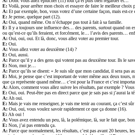
A:
Donc vous allez éplucher (11) tout ça et puis bien regarder et…
E:
Voilà, pour arrêter mon choix et essayer de faire le meilleur choix p
A:
Et par exemple, bon, vous votez d’une certaine façon, mais est-ce q
E:
Je pense, quelque part (12).
A:
Oui, quand même. On n’échappe pas tout à fait à sa famille.
E:
Il y a toujours une influence des… des parents, surtout quand on es
ou qu’est-ce qu’ils feraient, et forcément, le… l’avis des parents… e
A:
Oui, oui, oui. Et là, donc, vous allez voter au premier tour.
E:
Oui.
A:
Vous allez voter au deuxième (14) ?
E:
Oui, aussi.
A:
Parce qu’il y a des gens qui votent pas au deuxième tour. Ils le sav
E:
Non, moi je…
A:
Parce qu’ils se disent: « Je suis sûr que mon candidat, il sera pas
E:
Moi, je pense que c’est important de voter même aux deux tours, mê
que ça représente quand même… c’est pour la France et c’est importa
A:
Alors, comment vous allez suivre les résultats, par exemple ? Vous a
E:
Oui, oui. Peut-être pas en direct parce que je sais pas si j’aurai la tél
A:
Ah oui.
E:
Mais je vais me renseigner, je vais me tenir au courant, ça c’est sû
A:
Oui, oui, vous voulez savoir rapidement ce que ça donne (16).
E:
Ah oui !
A:
Vous avez entendu un peu, là, la polémique, là, sur le fait que, bon
E:
Non, j’ai pas entendu ça.
A:
Parce que normalement, les résultats, c’est pas avant 20 heures, le