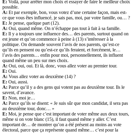
E:
Voilà, pour arrêter mon choix et essayer de faire le meilleur choix
possible.
A:
Et par exemple, bon, vous votez d’une certaine façon, mais est-
ce que vous êtes influencé, je sais pas, moi, par votre famille, ou… ?
E:
Je pense, quelque part (12).
A:
Oui, quand même. On n’échappe pas tout à fait à sa famille.
E:
Il y a toujours une influence des… des parents, surtout quand on
est jeune et qu’on commence à peine à (13) s’intéresser à la
politique. On demande souvent l’avis de nos parents, qu’est-ce
qu’ils en pensent ou qu’est-ce qu’ils feraient, et forcément, le…
l’avis des parents… enfin pour moi, personnellement, ils influent
quand même un peu sur mes choix.
A:
Oui, oui, oui. Et là, donc, vous allez voter au premier tour.
E:
Oui.
A:
Vous allez voter au deuxième (14) ?
E:
Oui, aussi.
A:
Parce qu’il y a des gens qui votent pas au deuxième tour. Ils le
savent, d’avance.
E:
Non, moi je…
A:
Parce qu’ils se disent: « Je suis sûr que mon candidat, il sera pas
au deuxième tour, donc… »
E:
Moi, je pense que c’est important de voter même aux deux tours,
même si on vote blanc (15), il faut quand même y aller. C’est
important de… de montrer qu’on a été présent au moins au vote
électoral, parce que ça représente quand même… c’est pour la