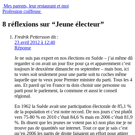
Mes parents, leur restaurant et moi
Profession coiffeuse
8 réflexions sur “
Jeune électeur
”
Fredrik Pettersson
dit :
23 avril 2012 à 12:40
Réponse
Je ne suis pas expert en nos élections en Suède – j’ai même dû
regarder si on avait un jour fixe pour ça et apparemment c’est
toujours le deuxième dimanche en septembre – mais bon, ici
tu votes soit seulement pour une partie soit tu coches même
laquelle que tu veux pour Premier ministre du parti. Tous les 4
ans. Et pareil qu’en France tu dois choisir une personne ou
parti pour le parlement, la commune et aussi le conseil
régional.
En 1962 la Suède avait une participation électorale de 85,1 %
de la population et c’est notre record. De nos jours c’est plutôt
vers 75-80 % en 2010 c’était 84,6 % mais en 2006 c’était 81,9
%. Ils disent que les jeunes ne votent pas ici non plus me je ne
trouve pas de quantités sur internet. Tout ce que je sais c’est
qu’en 2006 les partis de droite faisaient un effort pour attirer