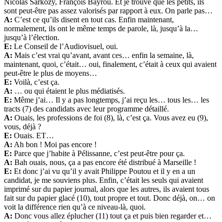
Nicolas Sarkozy, François Bayrou. Et je trouve que les petits, ils
sont peut-être pas assez valorisés par rapport à eux. On parle pas…
A:
C’est ce qu’ils disent en tout cas. Enfin maintenant,
normalement, ils ont le même temps de parole, là, jusqu’à la…
jusqu’à l’élection.
E:
Le Conseil de l’Audiovisuel, oui.
A:
Mais c’est vrai qu’avant, avant ces… enfin la semaine, là,
maintenant, quoi, c’était… oui, finalement, c’était à ceux qui avaient
peut-être le plus de moyens…
E:
Voilà, c’est ça.
A:
… ou qui étaient le plus médiatisés.
E:
Même j’ai… Il y a pas longtemps, j’ai reçu les… tous les… les
tracts (7) des candidats avec leur programme détaillé.
A:
Ouais, les professions de foi (8), là, c’est ça. Vous avez eu (9),
vous, déjà ?
E:
Ouais. ET…
A:
Ah bon ! Moi pas encore !
E:
Parce que j’habite à Pélissanne, c’est peut-être pour ça.
A:
Bah ouais, nous, ça a pas encore été distribué à Marseille !
E:
Et donc j’ai vu qu’il y avait Philippe Poutou et il y en a un
candidat, je me souviens plus. Enfin, c’était les seuls qui avaient
imprimé sur du papier journal, alors que les autres, ils avaient tous
fait sur du papier glacé (10), tout propre et tout. Donc déjà, on… on
voit la différence rien qu’à ce niveau-là, quoi.
A:
Donc vous allez éplucher (11) tout ça et puis bien regarder et…