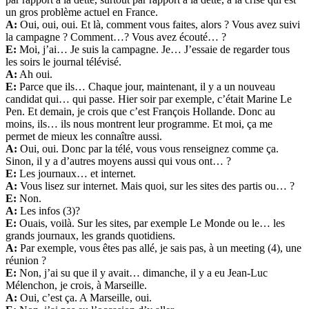
un gros problème actuel en France.
A:
Oui, oui, oui. Et là, comment vous faites, alors ? Vous avez suivi
la campagne ? Comment…? Vous avez écouté… ?
E:
Moi, j’ai… Je suis la campagne. Je… J’essaie de regarder tous
les soirs le journal télévisé.
A:
Ah oui.
E:
Parce que ils… Chaque jour, maintenant, il y a un nouveau
candidat qui… qui passe. Hier soir par exemple, c’était Marine Le
Pen. Et demain, je crois que c’est François Hollande. Donc au
moins, ils… ils nous montrent leur programme. Et moi, ça me
permet de mieux les connaître aussi.
A:
Oui, oui. Donc par la télé, vous vous renseignez comme ça.
Sinon, il y a d’autres moyens aussi qui vous ont… ?
E:
Les journaux… et internet.
A:
Vous lisez sur internet. Mais quoi, sur les sites des partis ou… ?
E:
Non.
A:
Les infos (3)?
E:
Ouais, voilà. Sur les sites, par exemple Le Monde ou le… les
grands journaux, les grands quotidiens.
A:
Par exemple, vous êtes pas allé, je sais pas, à un meeting (4), une
réunion ?
E:
Non, j’ai su que il y avait… dimanche, il y a eu Jean-Luc
Mélenchon, je crois, à Marseille.
A:
Oui, c’est ça. A Marseille, oui.