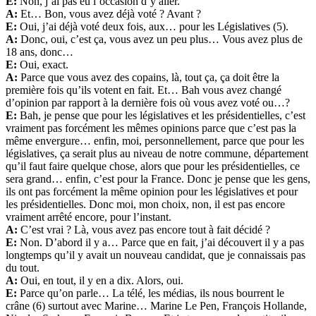
E:
Non, j’ai pas eu l’occasion d’y aller.
A:
Et… Bon, vous avez déjà voté ? Avant ?
E:
Oui, j’ai déjà voté deux fois, aux… pour les Législatives (5).
A:
Donc, oui, c’est ça, vous avez un peu plus… Vous avez plus de
18 ans, donc…
E:
Oui, exact.
A:
Parce que vous avez des copains, là, tout ça, ça doit être la
première fois qu’ils votent en fait. Et… Bah vous avez changé
d’opinion par rapport à la dernière fois où vous avez voté ou…?
E:
Bah, je pense que pour les législatives et les présidentielles, c’est
vraiment pas forcément les mêmes opinions parce que c’est pas la
même envergure… enfin, moi, personnellement, parce que pour les
législatives, ça serait plus au niveau de notre commune, département
qu’il faut faire quelque chose, alors que pour les présidentielles, ce
sera grand… enfin, c’est pour la France. Donc je pense que les gens,
ils ont pas forcément la même opinion pour les législatives et pour
les présidentielles. Donc moi, mon choix, non, il est pas encore
vraiment arrêté encore, pour l’instant.
A:
C’est vrai ? Là, vous avez pas encore tout à fait décidé ?
E:
Non. D’abord il y a… Parce que en fait, j’ai découvert il y a pas
longtemps qu’il y avait un nouveau candidat, que je connaissais pas
du tout.
A:
Oui, en tout, il y en a dix. Alors, oui.
E:
Parce qu’on parle… La télé, les médias, ils nous bourrent le
crâne (6) surtout avec Marine… Marine Le Pen, François Hollande,