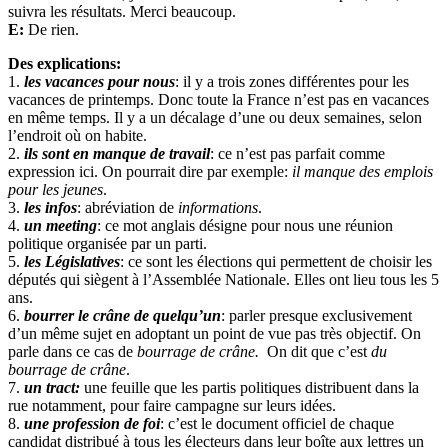
suivra les résultats. Merci beaucoup.
E:
De rien.
Des explications:
1.
les vacances pour nous
: il y a trois zones différentes pour les
vacances de printemps. Donc toute la France n’est pas en vacances
en même temps. Il y a un décalage d’une ou deux semaines, selon
l’endroit où on habite.
2.
ils sont en manque de travail
: ce n’est pas parfait comme
expression ici. On pourrait dire par exemple:
il manque des emplois
pour les jeunes
.
3.
les infos
: abréviation de
informations
.
4.
un meeting
: ce mot anglais désigne pour nous une réunion
politique organisée par un parti.
5.
les Législatives
: ce sont les élections qui permettent de choisir les
députés qui siègent à l’Assemblée Nationale. Elles ont lieu tous les 5
ans.
6.
bourrer le crâne de quelqu’un
: parler presque exclusivement
d’un même sujet en adoptant un point de vue pas très objectif. On
parle dans ce cas de
bourrage de crâne.
On dit que c’est
du
bourrage de crâne
.
7.
un tract:
une feuille que les partis politiques distribuent dans la
rue notamment, pour faire campagne sur leurs idées.
8.
une profession de foi
: c’est le document officiel de chaque
candidat distribué à tous les électeurs dans leur boîte aux lettres un