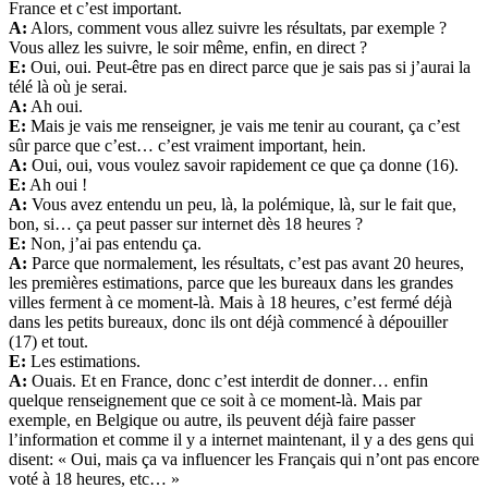
France et c’est important.
A:
Alors, comment vous allez suivre les résultats, par exemple ?
Vous allez les suivre, le soir même, enfin, en direct ?
E:
Oui, oui. Peut-être pas en direct parce que je sais pas si j’aurai la
télé là où je serai.
A:
Ah oui.
E:
Mais je vais me renseigner, je vais me tenir au courant, ça c’est
sûr parce que c’est… c’est vraiment important, hein.
A:
Oui, oui, vous voulez savoir rapidement ce que ça donne (16).
E:
Ah oui !
A:
Vous avez entendu un peu, là, la polémique, là, sur le fait que,
bon, si… ça peut passer sur internet dès 18 heures ?
E:
Non, j’ai pas entendu ça.
A:
Parce que normalement, les résultats, c’est pas avant 20 heures,
les premières estimations, parce que les bureaux dans les grandes
villes ferment à ce moment-là. Mais à 18 heures, c’est fermé déjà
dans les petits bureaux, donc ils ont déjà commencé à dépouiller
(17) et tout.
E:
Les estimations.
A:
Ouais. Et en France, donc c’est interdit de donner… enfin
quelque renseignement que ce soit à ce moment-là. Mais par
exemple, en Belgique ou autre, ils peuvent déjà faire passer
l’information et comme il y a internet maintenant, il y a des gens qui
disent: « Oui, mais ça va influencer les Français qui n’ont pas encore
voté à 18 heures, etc… »