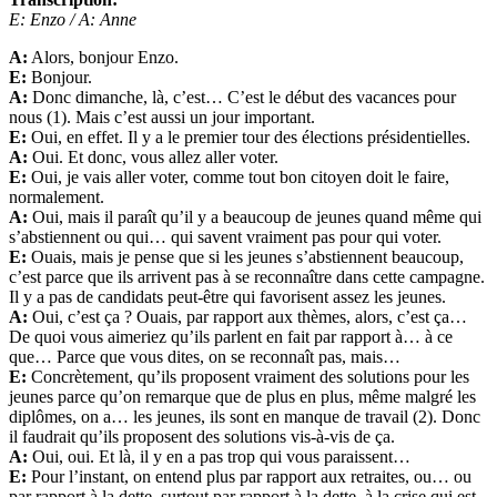
E: Enzo / A: Anne
A:
Alors, bonjour Enzo.
E:
Bonjour.
A:
Donc dimanche, là, c’est… C’est le début des vacances pour
nous (1). Mais c’est aussi un jour important.
E:
Oui, en effet. Il y a le premier tour des élections présidentielles.
A:
Oui. Et donc, vous allez aller voter.
E:
Oui, je vais aller voter, comme tout bon citoyen doit le faire,
normalement.
A:
Oui, mais il paraît qu’il y a beaucoup de jeunes quand même qui
s’abstiennent ou qui… qui savent vraiment pas pour qui voter.
E:
Ouais, mais je pense que si les jeunes s’abstiennent beaucoup,
c’est parce que ils arrivent pas à se reconnaître dans cette campagne.
Il y a pas de candidats peut-être qui favorisent assez les jeunes.
A:
Oui, c’est ça ? Ouais, par rapport aux thèmes, alors, c’est ça…
De quoi vous aimeriez qu’ils parlent en fait par rapport à… à ce
que… Parce que vous dites, on se reconnaît pas, mais…
E:
Concrètement, qu’ils proposent vraiment des solutions pour les
jeunes parce qu’on remarque que de plus en plus, même malgré les
diplômes, on a… les jeunes, ils sont en manque de travail (2). Donc
il faudrait qu’ils proposent des solutions vis-à-vis de ça.
A:
Oui, oui. Et là, il y en a pas trop qui vous paraissent…
E:
Pour l’instant, on entend plus par rapport aux retraites, ou… ou
par rapport à la dette, surtout par rapport à la dette, à la crise qui est