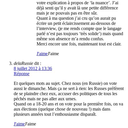
votre explication à propos de ‘la nuance’. J’ai
déjà senti qu’il y avait là une petite différence
mais je ne pouvais pas en être sûr.
Quant à ma question j’ai cru qu’on aurait pu
écrire un petit éclaircissement au-dessous de
l’interview, (je me rends compte que le langage
parlé n’est pas toujours ‘très solide’) mais quand
même son absence m’a rendu confus.
Merci encore une fois, maintenant tout est clair.
J'aime
J'aime
delaRussie
dit :
8 juillet 2012 à 13:36
Réponse
Et quelques mots au sujet. Chez nous (en Russie) on vote
aussi le dimanche. Mais ça ne sert à rien: les Russes préfèrent
de se plaindre chez eux, accuser des politiques de tous les
péchés mais ne pas aller aux urnes.
Quand on a 18-20 ans et on vote pour la première fois, on va
aux élections (quelque chose de nouveau !) mais dans
plusieurs années tout l’enthousiasme disparaît.
J'aime
J'aime