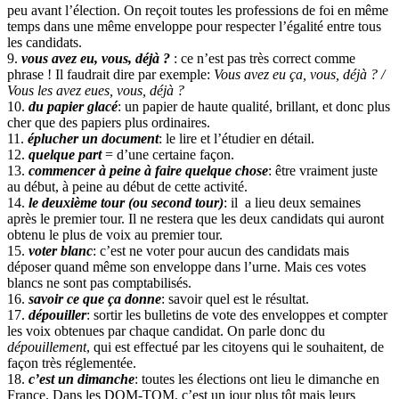
peu avant l’élection. On reçoit toutes les professions de foi en même
temps dans une même enveloppe pour respecter l’égalité entre tous
les candidats.
9.
vous avez eu, vous, déjà ?
: ce n’est pas très correct comme
phrase ! Il faudrait dire par exemple:
Vous avez eu ça, vous, déjà ? /
Vous les avez eues, vous, déjà ?
10.
du papier glacé
: un papier de haute qualité, brillant, et donc plus
cher que des papiers plus ordinaires.
11.
éplucher un document
: le lire et l’étudier en détail.
12.
quelque part
= d’une certaine façon.
13.
commencer à peine à faire quelque chose
: être vraiment juste
au début, à peine au début de cette activité.
14.
le deuxième tour (ou second tour)
: il a lieu deux semaines
après le premier tour. Il ne restera que les deux candidats qui auront
obtenu le plus de voix au premier tour.
15.
voter blanc
: c’est ne voter pour aucun des candidats mais
déposer quand même son enveloppe dans l’urne. Mais ces votes
blancs ne sont pas comptabilisés.
16.
savoir ce que ça donne
: savoir quel est le résultat.
17.
dépouiller
: sortir les bulletins de vote des enveloppes et compter
les voix obtenues par chaque candidat. On parle donc du
dépouillement
, qui est effectué par les citoyens qui le souhaitent, de
façon très réglementée.
18.
c’est un dimanche
: toutes les élections ont lieu le dimanche en
France. Dans les DOM-TOM, c’est un jour plus tôt mais leurs