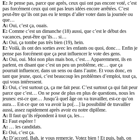
E:
Je pense pas, parce que après, ceux qui ont pas encore voté, c’est
pas forcément ceux qui ont pas leurs idées encore arrêtées. C’est
peut-être qu’ils ont pas eu le temps d’aller voter dans la journée ou
que…
A:
Oui, c’est ça, ouais.
E:
Comme c’est un dimanche (18) aussi, que c’est le début des
vacances, peut-être qu’ils… si…
A:
Oui, ça tombe pas très bien (19), hein.
E:
Voilà, ils ont des sorties avec les enfants ou quoi, donc… Enfin je
pense pas forcément que ça peut influencer le vote des gens.
A:
Oui, oui. Moi non plus mais bon, c’est… Apparemment, ils en
parlent, en disant que c’est un peu un problème, etc… que ça
pourrait influencer, dans un sens ou dans l’autre. Et vous donc, en
tant que jeune, quoi, c’est beaucoup les problèmes d’emploi, tout ça,
qui vous intéressent.
E:
Oui, c’est surtout ça, ça me fait peur. C’est surtout ça qui fait peur
parce que c’est… On se pose de plus en plus de questions, nous les
jeunes: est-ce que… Jusqu’à quel âge on va travailler, est-ce qu’on
aura… Est-ce que on va avoir la po[…] la possibilité de travailler
aussi, assez rapidement après avoir eu notre diplôme.
A:
Il faut qu’ils répondent à tout ça, les…
E:
Faut espérer !
A:
… les candidats.
E:
Oui, c’est ça.
A:
D’accord. Bah, je vous remercie. Votez bien ! Et puis, bah, on