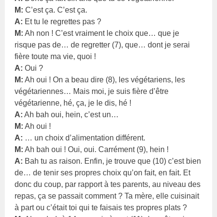
M:
C’est ça. C’est ça.
A:
Et tu le regrettes pas ?
M:
Ah non ! C’est vraiment le choix que… que je
risque pas de… de regretter (7), que… dont je serai
fière toute ma vie, quoi !
A:
Oui ?
M:
Ah oui ! On a beau dire (8), les végétariens, les
végétariennes… Mais moi, je suis fière d’être
végétarienne, hé, ça, je le dis, hé !
A:
Ah bah oui, hein, c’est un…
M:
Ah oui !
A:
… un choix d’alimentation différent.
M:
Ah bah oui ! Oui, oui. Carrément (9), hein !
A:
Bah tu as raison. Enfin, je trouve que (10) c’est bien
de… de tenir ses propres choix qu’on fait, en fait. Et
donc du coup, par rapport à tes parents, au niveau des
repas, ça se passait comment ? Ta mère, elle cuisinait
à part ou c’était toi qui te faisais tes propres plats ?