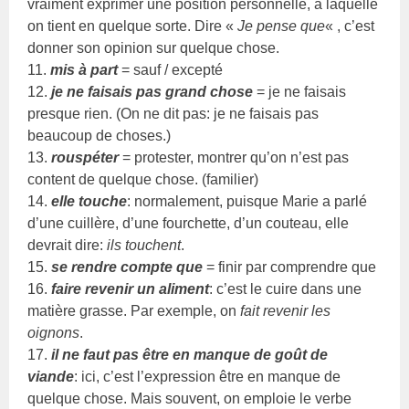
vraiment exprimer une position personnelle, à laquelle
on tient en quelque sorte. Dire «
Je pense que
« , c’est
donner son opinion sur quelque chose.
11.
mis à part
= sauf / excepté
12.
je ne faisais pas grand chose
= je ne faisais
presque rien. (On ne dit pas: je ne faisais pas
beaucoup de choses.)
13.
rouspéter
= protester, montrer qu’on n’est pas
content de quelque chose. (familier)
14.
elle touche
: normalement, puisque Marie a parlé
d’une cuillère, d’une fourchette, d’un couteau, elle
devrait dire:
ils touchent
.
15.
se rendre compte que
= finir par comprendre que
16.
faire revenir un aliment
: c’est le cuire dans une
matière grasse. Par exemple, on
fait revenir les
oignons
.
17.
il ne faut pas être en manque de goût de
viande
: ici, c’est l’expression être en manque de
quelque chose. Mais souvent, on emploie le verbe