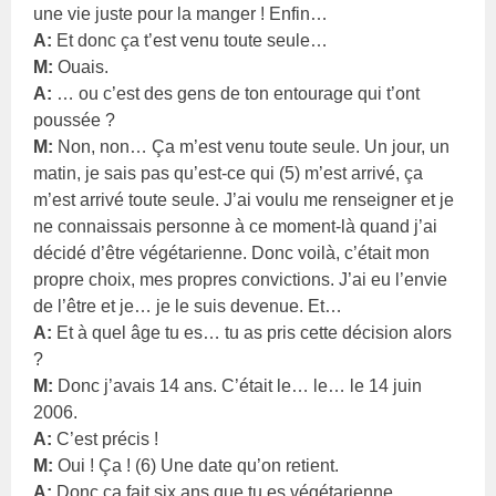
une vie juste pour la manger ! Enfin…
A:
Et donc ça t’est venu toute seule…
M:
Ouais.
A:
… ou c’est des gens de ton entourage qui t’ont
poussée ?
M:
Non, non… Ça m’est venu toute seule. Un jour, un
matin, je sais pas qu’est-ce qui (5) m’est arrivé, ça
m’est arrivé toute seule. J’ai voulu me renseigner et je
ne connaissais personne à ce moment-là quand j’ai
décidé d’être végétarienne. Donc voilà, c’était mon
propre choix, mes propres convictions. J’ai eu l’envie
de l’être et je… je le suis devenue. Et…
A:
Et à quel âge tu es… tu as pris cette décision alors
?
M:
Donc j’avais 14 ans. C’était le… le… le 14 juin
2006.
A:
C’est précis !
M:
Oui ! Ça ! (6) Une date qu’on retient.
A:
Donc ça fait six ans que tu es végétarienne.