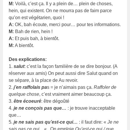
M:
Voilà, c’est ça. Il y a plein de… plein de choses,
hein, qui existent. On ne mourra pas de faim parce
qu’on est végétarien, quoi !
A:
OK, bah écoute, merci pour… pour tes informations.
M:
Bah de rien, hein !
A:
Et puis bah, à bientôt.
M:
A bientôt.
Des explications:
1.
salut
: c’est la façon familière de se dire bonjour. (A
réserver aux amis) On peut aussi dire Salut quand on
se sépare, à la place de Au revoir.
2.
j’en raffolais pa
s = je n’aimais pas ça.
Raffoler de
quelque chose
, c’est vraiment aimer beaucoup ça.
3.
être écoeuré
: être dégoûté
4.
je ne conçois pas que…
: je trouve inacceptable
que…
5.
je ne sais pas qu’est-ce qui…
: il faut dire: «
Je ne
sais pas ce qui…
« . On emploie
Qu’est-ce qui / que…