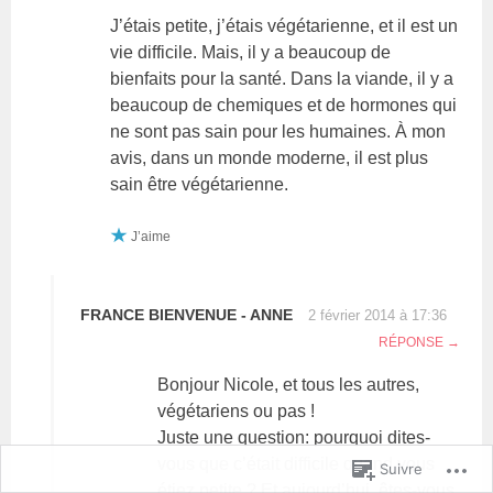
J’étais petite, j’étais végétarienne, et il est un
vie difficile. Mais, il y a beaucoup de
bienfaits pour la santé. Dans la viande, il y a
beaucoup de chemiques et de hormones qui
ne sont pas sain pour les humaines. À mon
avis, dans un monde moderne, il est plus
sain être végétarienne.
J’aime
FRANCE BIENVENUE - ANNE
2 février 2014 à 17:36
RÉPONSE
Bonjour Nicole, et tous les autres,
végétariens ou pas !
Juste une question: pourquoi dites-
vous que c’était difficile quand vous
Suivre
étiez petite ? Et aujourd’hui, êtes-vous