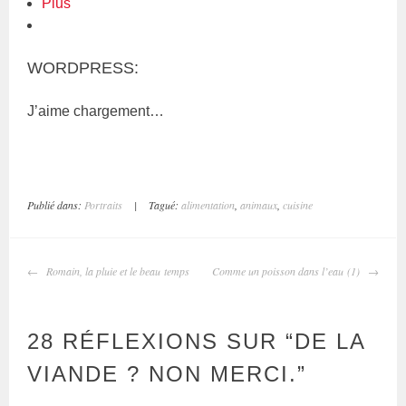
Plus
WORDPRESS:
J’aime
chargement…
Publié dans:
Portraits
|
Tagué:
alimentation
,
animaux
,
cuisine
NAVIGATION
Romain, la pluie et le beau temps
Comme un poisson dans l’eau (1)
DES
ARTICLES
28 RÉFLEXIONS SUR “
DE LA
VIANDE ? NON MERCI.
”