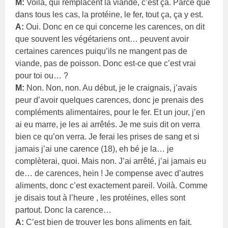
M:
Voilà, qui remplacent la viande, c’est ça. Parce que
dans tous les cas, la protéine, le fer, tout ça, ça y est.
A:
Oui. Donc en ce qui concerne les carences, on dit
que souvent les végétariens ont… peuvent avoir
certaines carences puiqu’ils ne mangent pas de
viande, pas de poisson. Donc est-ce que c’est vrai
pour toi ou… ?
M:
Non. Non, non. Au début, je le craignais, j’avais
peur d’avoir quelques carences, donc je prenais des
compléments alimentaires, pour le fer. Et un jour, j’en
ai eu marre, je les ai arrêtés. Je me suis dit on verra
bien ce qu’on verra. Je ferai les prises de sang et si
jamais j’ai une carence (18), eh bé je la… je
complèterai, quoi. Mais non. J’ai arrêté, j’ai jamais eu
de… de carences, hein ! Je compense avec d’autres
aliments, donc c’est exactement pareil. Voilà. Comme
je disais tout à l’heure , les protéines, elles sont
partout. Donc la carence…
A:
C’est bien de trouver les bons aliments en fait.