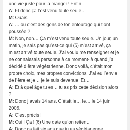
une vie juste pour la manger ! Enfin…
A:
Et donc ça t’est venu toute seule…
M:
Ouais.
A:
… ou c’est des gens de ton entourage qui t’ont
poussée ?
M:
Non, non… Ça m’est venu toute seule. Un jour, un
matin, je sais pas qu’est-ce qui (5) m’est arrivé, ça
m’est arrivé toute seule. J’ai voulu me renseigner et je
ne connaissais personne à ce moment-là quand j’ai
décidé d’être végétarienne. Donc voilà, c’était mon
propre choix, mes propres convictions. J’ai eu l’envie
de l’être et je… je le suis devenue. Et…
A:
Et à quel âge tu es… tu as pris cette décision alors
?
M:
Donc j’avais 14 ans. C’était le… le… le 14 juin
2006.
A:
C’est précis !
M:
Oui ! Ça ! (6) Une date qu’on retient.
A:
Donc ça fait six ans que tu es végétarienne.