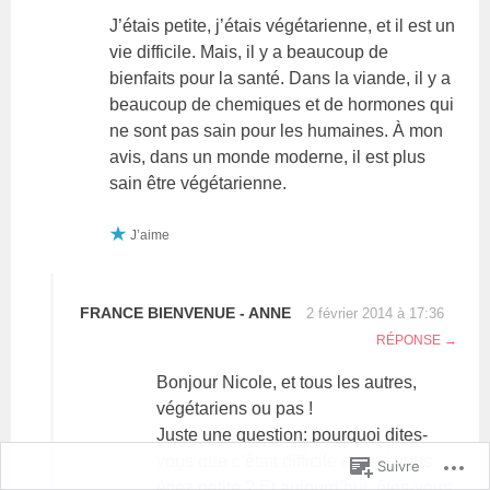
J’étais petite, j’étais végétarienne, et il est un
vie difficile. Mais, il y a beaucoup de
bienfaits pour la santé. Dans la viande, il y a
beaucoup de chemiques et de hormones qui
ne sont pas sain pour les humaines. À mon
avis, dans un monde moderne, il est plus
sain être végétarienne.
J’aime
FRANCE BIENVENUE - ANNE
2 février 2014 à 17:36
RÉPONSE
Bonjour Nicole, et tous les autres,
végétariens ou pas !
Juste une question: pourquoi dites-
vous que c’était difficile quand vous
Suivre
étiez petite ? Et aujourd’hui, êtes-vous