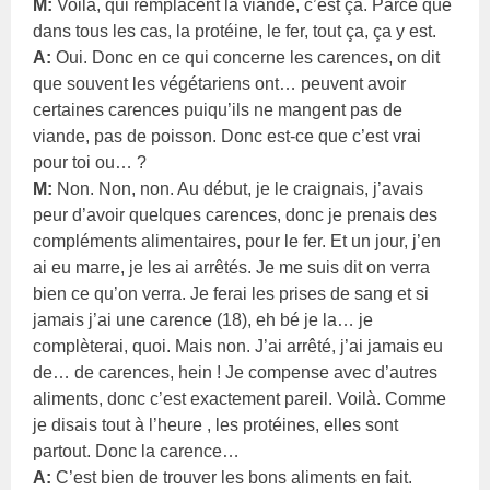
M:
Voilà, qui remplacent la viande, c’est ça. Parce que
dans tous les cas, la protéine, le fer, tout ça, ça y est.
A:
Oui. Donc en ce qui concerne les carences, on dit
que souvent les végétariens ont… peuvent avoir
certaines carences puiqu’ils ne mangent pas de
viande, pas de poisson. Donc est-ce que c’est vrai
pour toi ou… ?
M:
Non. Non, non. Au début, je le craignais, j’avais
peur d’avoir quelques carences, donc je prenais des
compléments alimentaires, pour le fer. Et un jour, j’en
ai eu marre, je les ai arrêtés. Je me suis dit on verra
bien ce qu’on verra. Je ferai les prises de sang et si
jamais j’ai une carence (18), eh bé je la… je
complèterai, quoi. Mais non. J’ai arrêté, j’ai jamais eu
de… de carences, hein ! Je compense avec d’autres
aliments, donc c’est exactement pareil. Voilà. Comme
je disais tout à l’heure , les protéines, elles sont
partout. Donc la carence…
A:
C’est bien de trouver les bons aliments en fait.