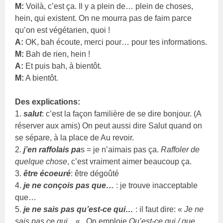
M:
Voilà, c’est ça. Il y a plein de… plein de choses,
hein, qui existent. On ne mourra pas de faim parce
qu’on est végétarien, quoi !
A:
OK, bah écoute, merci pour… pour tes informations.
M:
Bah de rien, hein !
A:
Et puis bah, à bientôt.
M:
A bientôt.
Des explications:
1.
salut
: c’est la façon familière de se dire bonjour. (A
réserver aux amis) On peut aussi dire Salut quand on
se sépare, à la place de Au revoir.
2.
j’en raffolais pa
s = je n’aimais pas ça.
Raffoler de
quelque chose
, c’est vraiment aimer beaucoup ça.
3.
être écoeuré
: être dégoûté
4.
je ne conçois pas que…
: je trouve inacceptable
que…
5.
je ne sais pas qu’est-ce qui…
: il faut dire: «
Je ne
sais pas ce qui…
« . On emploie
Qu’est-ce qui / que…