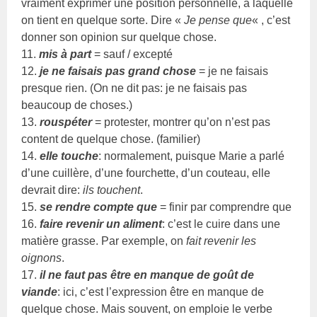
vraiment exprimer une position personnelle, à laquelle
on tient en quelque sorte. Dire «
Je pense que
« , c’est
donner son opinion sur quelque chose.
11.
mis à part
= sauf / excepté
12.
je ne faisais pas grand chose
= je ne faisais
presque rien. (On ne dit pas: je ne faisais pas
beaucoup de choses.)
13.
rouspéter
= protester, montrer qu’on n’est pas
content de quelque chose. (familier)
14.
elle touche
: normalement, puisque Marie a parlé
d’une cuillère, d’une fourchette, d’un couteau, elle
devrait dire:
ils touchent
.
15.
se rendre compte que
= finir par comprendre que
16.
faire revenir un aliment
: c’est le cuire dans une
matière grasse. Par exemple, on
fait revenir les
oignons
.
17.
il ne faut pas être en manque de goût de
viande
: ici, c’est l’expression être en manque de
quelque chose. Mais souvent, on emploie le verbe