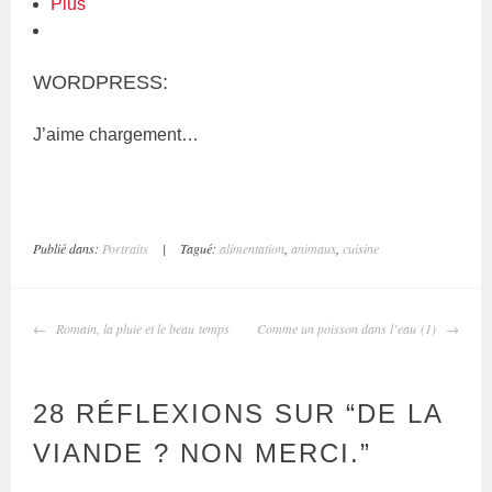
Plus
WORDPRESS:
J’aime
chargement…
Publié dans:
Portraits
|
Tagué:
alimentation
,
animaux
,
cuisine
NAVIGATION
Romain, la pluie et le beau temps
Comme un poisson dans l’eau (1)
DES
ARTICLES
28 RÉFLEXIONS SUR “
DE LA
VIANDE ? NON MERCI.
”