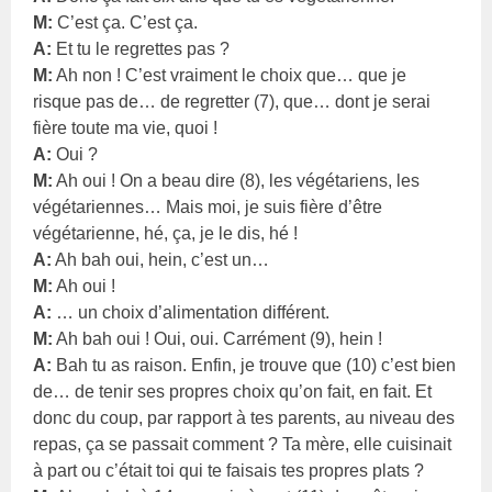
M:
C’est ça. C’est ça.
A:
Et tu le regrettes pas ?
M:
Ah non ! C’est vraiment le choix que… que je
risque pas de… de regretter (7), que… dont je serai
fière toute ma vie, quoi !
A:
Oui ?
M:
Ah oui ! On a beau dire (8), les végétariens, les
végétariennes… Mais moi, je suis fière d’être
végétarienne, hé, ça, je le dis, hé !
A:
Ah bah oui, hein, c’est un…
M:
Ah oui !
A:
… un choix d’alimentation différent.
M:
Ah bah oui ! Oui, oui. Carrément (9), hein !
A:
Bah tu as raison. Enfin, je trouve que (10) c’est bien
de… de tenir ses propres choix qu’on fait, en fait. Et
donc du coup, par rapport à tes parents, au niveau des
repas, ça se passait comment ? Ta mère, elle cuisinait
à part ou c’était toi qui te faisais tes propres plats ?