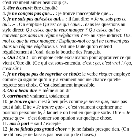
c’est vraiment aimer beaucoup ça.
3.
être écoeuré
: être dégoûté
4.
je ne conçois pas que…
: je trouve inacceptable que…
5.
je ne sais pas qu’est-ce qui…
: il faut dire: «
Je ne sais pas ce
qui…
« . On emploie
Qu’est-ce qui / que…
dans les questions au
style direct:
Qu’est-ce que tu veux manger ? Qu’est-ce qui ne
convient pas dans un régime végétarien ?
=> au style indirect:
Dis-
moi ce que tu veux manger. / Explique-moi ce qui ne convient pas
dans un régime végétarien.
C’est une faute qu’on entend
régulièrement à l’oral, dans la bouche des Français.
6.
Oui ! Ça !
: on emploie cette exclamation pour approuver ce qui
vient d’être dit. (Ce qui est sous-entendu, c’est :
ça, c’est vrai ! / ça,
c’est sûr !
7.
je ne risque pas de regretter ce choix
: le verbe
risque
r employé
comme ça signifie qu’il n’y a vraiment aucune chance qu’elle
regrette son choix. C’est absolument impossible.
8.
On a beau dire
= même si on dit
9.
carrément
: vraiment, totalement
10.
je trouve que
: c’est à peu près comme
je pense que
, mais pas
tout à fait. Dire «
Je trouve que
« , c’est vraiment exprimer une
position personnelle, à laquelle on tient en quelque sorte. Dire «
Je
pense que
« , c’est donner son opinion sur quelque chose.
11.
mis à part
= sauf / excepté
12.
je ne faisais pas grand chose
= je ne faisais presque rien. (On
ne dit pas: je ne faisais pas beaucoup de choses.)