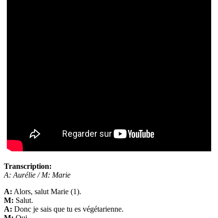
Transcription:
A: Aurélie / M: Marie
A:
Alors, salut Marie (1).
M:
Salut.
A:
Donc je sais que tu es végétarienne.
M:
Oui.