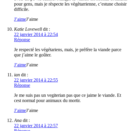
pour gens, mais je rèspecte les vègètarrienne, c’estune choisir
difficile.
J’aime
J’aime
Katie Lovewell
dit :
22 janvier 2014 à 22:54
Réponse
Je respecté les végétariens, mais, je préfère la viande parce
que j’aime le goûter.
J’aime
J’aime
ian
dit :
22 janvier 2014 à 22:55
Réponse
Je me suis pas un vegiterian pas que ce jaime le viande. Et
cest normal pour animaux du mortir.
J’aime
J’aime
Ana
dit :
22 janvier 2014 à 22:57
Réponse