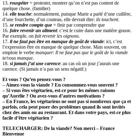
13.
rouspéter
= protester, montrer qu’on n’est pas content de
quelque chose. (familier)
14.
elle touche
: normalement, puisque Marie a parlé d’une cuillère,
d’une fourchette, d’un couteau, elle devrait dire:
ils touchent
.
15.
se rendre compte que
= finir par comprendre que
16.
faire revenir un aliment
: c’est le cuire dans une matière grasse.
Par exemple, on
fait revenir les oignons
.
17.
il ne faut pas être en manque de goût de viande
: ici, c’est
l’expression être en manque de quelque chose. Mais souvent, on
emploie le verbe
manquer
:
Il ne faut pas que le goût de la viande
te/vous manque
.
18.
si jamais j’ai une carence
: au cas où un jour j’aurais une
carence. (Si jamais n’a pas un sens négatif.)
Et vous ? Qu’en pensez-vous ?
– Aimez-vous la viande ? En consommez-vous souvent ?
– Si vous êtes végétarien, est-ce pour les mêmes raisons
qu’Aurélie ? Ou avez-vous d’autres motivations ?
– En France, les végétariens ne sont pas si nombreux que ça et
parfois, cela peut poser des problèmes quand ils sont invités
chez des amis ou au restaurant. Et dans votre pays, est-ce plus
facile d’être végétarien ?
TELECHARGER: De la viande? Non merci – France
Bienvenue