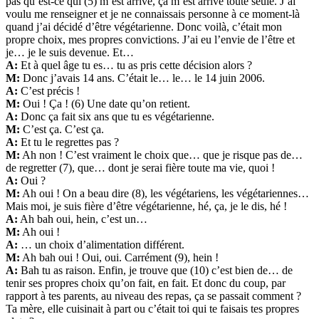
pas qu’est-ce qui (5) m’est arrivé, ça m’est arrivé toute seule. J’ai
voulu me renseigner et je ne connaissais personne à ce moment-là
quand j’ai décidé d’être végétarienne. Donc voilà, c’était mon
propre choix, mes propres convictions. J’ai eu l’envie de l’être et
je… je le suis devenue. Et…
A:
Et à quel âge tu es… tu as pris cette décision alors ?
M:
Donc j’avais 14 ans. C’était le… le… le 14 juin 2006.
A:
C’est précis !
M:
Oui ! Ça ! (6) Une date qu’on retient.
A:
Donc ça fait six ans que tu es végétarienne.
M:
C’est ça. C’est ça.
A:
Et tu le regrettes pas ?
M:
Ah non ! C’est vraiment le choix que… que je risque pas de…
de regretter (7), que… dont je serai fière toute ma vie, quoi !
A:
Oui ?
M:
Ah oui ! On a beau dire (8), les végétariens, les végétariennes…
Mais moi, je suis fière d’être végétarienne, hé, ça, je le dis, hé !
A:
Ah bah oui, hein, c’est un…
M:
Ah oui !
A:
… un choix d’alimentation différent.
M:
Ah bah oui ! Oui, oui. Carrément (9), hein !
A:
Bah tu as raison. Enfin, je trouve que (10) c’est bien de… de
tenir ses propres choix qu’on fait, en fait. Et donc du coup, par
rapport à tes parents, au niveau des repas, ça se passait comment ?
Ta mère, elle cuisinait à part ou c’était toi qui te faisais tes propres