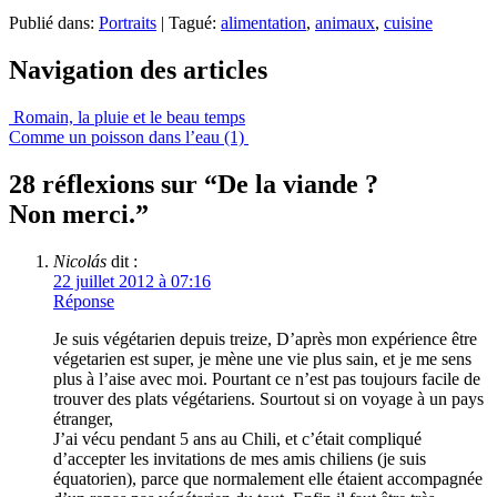
Publié dans:
Portraits
|
Tagué:
alimentation
,
animaux
,
cuisine
Navigation des articles
Romain, la pluie et le beau temps
Comme un poisson dans l’eau (1)
28 réflexions sur “
De la viande ?
Non merci.
”
Nicolás
dit :
22 juillet 2012 à 07:16
Réponse
Je suis végétarien depuis treize, D’après mon expérience être
végetarien est super, je mène une vie plus sain, et je me sens
plus à l’aise avec moi. Pourtant ce n’est pas toujours facile de
trouver des plats végétariens. Sourtout si on voyage à un pays
étranger,
J’ai vécu pendant 5 ans au Chili, et c’était compliqué
d’accepter les invitations de mes amis chiliens (je suis
équatorien), parce que normalement elle étaient accompagnée