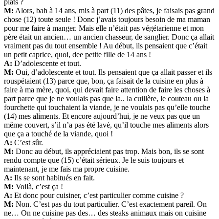
plats ?
M:
Alors, bah à 14 ans, mis à part (11) des pâtes, je faisais pas grand
chose (12) toute seule ! Donc j’avais toujours besoin de ma maman
pour me faire à manger. Mais elle n’était pas végétarienne et mon
père était un ancien… un ancien chasseur, de sanglier. Donc ça allait
vraiment pas du tout ensemble ! Au début, ils pensaient que c’était
un petit caprice, quoi, dee petite fille de 14 ans !
A:
D’adolescente et tout.
M:
Oui, d’adolescente et tout. Ils pensaient que ça allait passer et ils
rouspétaient (13) parce que, bon, ça faisait de la cuisine en plus à
faire à ma mère, quoi, qui devait faire attention de faire les choses à
part parce que je ne voulais pas que la.. la cuillère, le couteau ou la
fourchette qui touchaient la viande, je ne voulais pas qu’elle touche
(14) mes aliments. Et encore aujourd’hui, je ne veux pas que un
même couvert, s’il n’a pas été lavé, qu’il touche mes aliments alors
que ça a touché de la viande, quoi !
A:
C’est sûr.
M:
Donc au début, ils appréciaient pas trop. Mais bon, ils se sont
rendu compte que (15) c’était sérieux. Je le suis toujours et
maintenant, je me fais ma propre cuisine.
A:
Ils se sont habitués en fait.
M:
Voilà, c’est ça !
A:
Et donc pour cuisiner, c’est particulier comme cuisine ?
M:
Non. C’est pas du tout particulier. C’est exactement pareil. On
ne… On ne cuisine pas des… des steaks animaux mais on cuisine