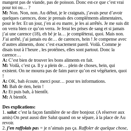
mangent pas de viande, pas de poisson. Donc est-ce que c’est vrai
pour toi ou… ?
M:
Non. Non, non. Au début, je le craignais, j’avais peur d’avoir
quelques carences, donc je prenais des compléments alimentaires,
pour le fer. Et un jour, j’en ai eu marre, je les ai arrêtés. Je me suis dit
on verra bien ce qu’on verra. Je ferai les prises de sang et si jamais
j’ai une carence (18), eh bé je la… je complèterai, quoi. Mais non.
J’ai arrêté, j’ai jamais eu de… de carences, hein ! Je compense avec
d’autres aliments, donc c’est exactement pareil. Voilà. Comme je
disais tout à l’heure , les protéines, elles sont partout. Donc la
carence…
A:
C’est bien de trouver les bons aliments en fait.
M:
Voilà, c’est ça. Il y a plein de… plein de choses, hein, qui
existent. On ne mourra pas de faim parce qu’on est végétarien, quoi
!
A:
OK, bah écoute, merci pour… pour tes informations.
M:
Bah de rien, hein !
A:
Et puis bah, à bientôt.
M:
A bientôt.
Des explications:
1.
salut
: c’est la façon familière de se dire bonjour. (A réserver aux
amis) On peut aussi dire Salut quand on se sépare, à la place de Au
revoir.
2.
j’en raffolais pa
s = je n’aimais pas ça.
Raffoler de quelque chose
,