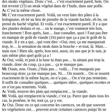
des steaks végétaux. Donc c’est… c’est exactement pareil, hein. On
fait revenir (15) un steak végétal dans de l’huile, dans une poêle.
A:
C’est la même chose.
M:
C’est exactement pareil. Voilà, on veut faire des pâtes à la
bolognaise, eh bé au lieu de prendre de la viande hachée, eh be, on
prend du haché végétal. Et voilà, c’est exactement pareil. Il y a que
des plantes dedans et on… on le mange, c’est vraiment très bon,
franchement ! Bon après, faut… faut connaître, quoi ! Faut pas être
en manque de goût de viande (16) parce que ça a pas le goût de la
viande. Il y en a qui…qui vont dire: »Oui, moi, ça me manquerait
trop, le… la sensation du steak dans la bouche » et tout, là. Mais…
mais non ! Bien sûr, après, bon moi, aussi, six ans que je le suis, je
sais même plus quel goût ça a !
A:
Oui, voilà, et puis à la base tu étais pas… tu aimais pas trop la
viande, donc du coup, ça a pas… ça te manque pas.
M:
Ouais, non. Ouais, j’étais pas… voilà… J’en mangeais pas
beaucoup donc ça me manque pas. Ni… On nourrit… On se nourrit
exactement de la même façon, on n’a pas… On n’est pas restreints.
Il suffit de connaître quelques… quelques idées , quelques recettes et
on n’est pas restreints. Voilà.
A:
Voilà, trouver des plats qui remplacent… la viande.
M:
Voilà, qui remplacent la viande, c’est ça. Parce que dans tous les
cas, la protéine, le fer, tout ça, ça y est.
A:
Oui. Donc en ce qui concerne les carences, on dit que souvent
les végétariens ont… peuvent avoir certaines carences puiqu’ils ne