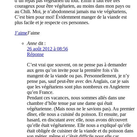
d’un repas pas végétarien du tout. Enfin il faut être très
courageux pour être végétarien, au moins dans mon pays ou
au Chili. Moi, je n’abodonnerai jamais ma vie végétariens,
C’est bien pour moi! Évidemment manger de la viande est
plus facile et je respecte ces personnes.
J’aime
J’aime
Anne
dit :
26 août 2012 à 08:56
Réponse
C’est vrai que souvent, on ne pense pas à demander
aux gens qu’on invite pour la première fois s’ils
mangent de la viande ou pas. Personnellement, je n’y
pense pas, sauf peut-être avec des Anglais, car je sais
que les végétariens sont plus nombreux en Angleterre
qu’en France.
Pendant ces vacances, nous sommes allés dans une
chambre d’hôte tenue par une dame qui était
végétarienne. (Mais nous ne le savions pas). Au premier
dîner, elle nous a cuisiné du poisson. Et ensuite, par
hasard, en discutant avec elle, nous avons découvert
qu’elle était végétarienne. Elle nous a expliqué qu’elle
était obligée de cuisiner de la viande et du poisson dans
son métier, même si c’était difficile pour elle car