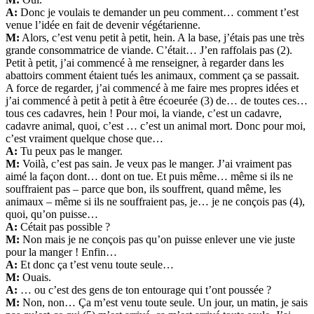
A:
Donc je voulais te demander un peu comment… comment t’est
venue l’idée en fait de devenir végétarienne.
M:
Alors, c’est venu petit à petit, hein. A la base, j’étais pas une très
grande consommatrice de viande. C’était… J’en raffolais pas (2).
Petit à petit, j’ai commencé à me renseigner, à regarder dans les
abattoirs comment étaient tués les animaux, comment ça se passait.
A force de regarder, j’ai commencé à me faire mes propres idées et
j’ai commencé à petit à petit à être écoeurée (3) de… de toutes ces…
tous ces cadavres, hein ! Pour moi, la viande, c’est un cadavre,
cadavre animal, quoi, c’est … c’est un animal mort. Donc pour moi,
c’est vraiment quelque chose que…
A:
Tu peux pas le manger.
M:
Voilà, c’est pas sain. Je veux pas le manger. J’ai vraiment pas
aimé la façon dont… dont on tue. Et puis même… même si ils ne
souffraient pas – parce que bon, ils souffrent, quand même, les
animaux – même si ils ne souffraient pas, je… je ne conçois pas (4),
quoi, qu’on puisse…
A:
Cétait pas possible ?
M:
Non mais je ne conçois pas qu’on puisse enlever une vie juste
pour la manger ! Enfin…
A:
Et donc ça t’est venu toute seule…
M:
Ouais.
A:
… ou c’est des gens de ton entourage qui t’ont poussée ?
M:
Non, non… Ça m’est venu toute seule. Un jour, un matin, je sais