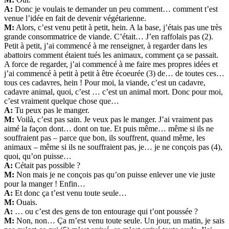
A:
Donc je voulais te demander un peu comment… comment t’est
venue l’idée en fait de devenir végétarienne.
M:
Alors, c’est venu petit à petit, hein. A la base, j’étais pas une très
grande consommatrice de viande. C’était… J’en raffolais pas (2).
Petit à petit, j’ai commencé à me renseigner, à regarder dans les
abattoirs comment étaient tués les animaux, comment ça se passait.
A force de regarder, j’ai commencé à me faire mes propres idées et
j’ai commencé à petit à petit à être écoeurée (3) de… de toutes ces…
tous ces cadavres, hein ! Pour moi, la viande, c’est un cadavre,
cadavre animal, quoi, c’est … c’est un animal mort. Donc pour moi,
c’est vraiment quelque chose que…
A:
Tu peux pas le manger.
M:
Voilà, c’est pas sain. Je veux pas le manger. J’ai vraiment pas
aimé la façon dont… dont on tue. Et puis même… même si ils ne
souffraient pas – parce que bon, ils souffrent, quand même, les
animaux – même si ils ne souffraient pas, je… je ne conçois pas (4),
quoi, qu’on puisse…
A:
Cétait pas possible ?
M:
Non mais je ne conçois pas qu’on puisse enlever une vie juste
pour la manger ! Enfin…
A:
Et donc ça t’est venu toute seule…
M:
Ouais.
A:
… ou c’est des gens de ton entourage qui t’ont poussée ?
M:
Non, non… Ça m’est venu toute seule. Un jour, un matin, je sais