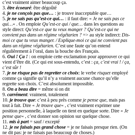
c’est vraiment aimer beaucoup ça.
3.
être écoeuré
: être dégoûté
4.
je ne conçois pas que…
: je trouve inacceptable que…
5.
je ne sais pas qu’est-ce qui…
: il faut dire: «
Je ne sais pas ce
qui…
« . On emploie
Qu’est-ce qui / que…
dans les questions au
style direct:
Qu’est-ce que tu veux manger ? Qu’est-ce qui ne
convient pas dans un régime végétarien ?
=> au style indirect:
Dis-
moi ce que tu veux manger. / Explique-moi ce qui ne convient pas
dans un régime végétarien.
C’est une faute qu’on entend
régulièrement à l’oral, dans la bouche des Français.
6.
Oui ! Ça !
: on emploie cette exclamation pour approuver ce qui
vient d’être dit. (Ce qui est sous-entendu, c’est :
ça, c’est vrai ! / ça,
c’est sûr !
7.
je ne risque pas de regretter ce choix
: le verbe
risque
r employé
comme ça signifie qu’il n’y a vraiment aucune chance qu’elle
regrette son choix. C’est absolument impossible.
8.
On a beau dire
= même si on dit
9.
carrément
: vraiment, totalement
10.
je trouve que
: c’est à peu près comme
je pense que
, mais pas
tout à fait. Dire «
Je trouve que
« , c’est vraiment exprimer une
position personnelle, à laquelle on tient en quelque sorte. Dire «
Je
pense que
« , c’est donner son opinion sur quelque chose.
11.
mis à part
= sauf / excepté
12.
je ne faisais pas grand chose
= je ne faisais presque rien. (On
ne dit pas: je ne faisais pas beaucoup de choses.)