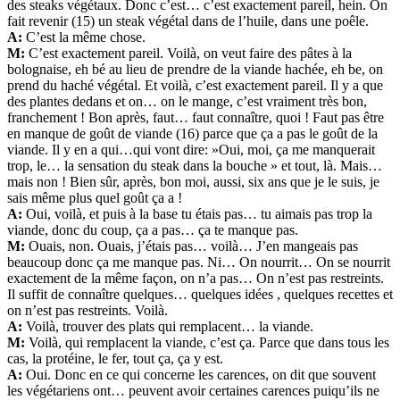
des steaks végétaux. Donc c’est… c’est exactement pareil, hein. On
fait revenir (15) un steak végétal dans de l’huile, dans une poêle.
A:
C’est la même chose.
M:
C’est exactement pareil. Voilà, on veut faire des pâtes à la
bolognaise, eh bé au lieu de prendre de la viande hachée, eh be, on
prend du haché végétal. Et voilà, c’est exactement pareil. Il y a que
des plantes dedans et on… on le mange, c’est vraiment très bon,
franchement ! Bon après, faut… faut connaître, quoi ! Faut pas être
en manque de goût de viande (16) parce que ça a pas le goût de la
viande. Il y en a qui…qui vont dire: »Oui, moi, ça me manquerait
trop, le… la sensation du steak dans la bouche » et tout, là. Mais…
mais non ! Bien sûr, après, bon moi, aussi, six ans que je le suis, je
sais même plus quel goût ça a !
A:
Oui, voilà, et puis à la base tu étais pas… tu aimais pas trop la
viande, donc du coup, ça a pas… ça te manque pas.
M:
Ouais, non. Ouais, j’étais pas… voilà… J’en mangeais pas
beaucoup donc ça me manque pas. Ni… On nourrit… On se nourrit
exactement de la même façon, on n’a pas… On n’est pas restreints.
Il suffit de connaître quelques… quelques idées , quelques recettes et
on n’est pas restreints. Voilà.
A:
Voilà, trouver des plats qui remplacent… la viande.
M:
Voilà, qui remplacent la viande, c’est ça. Parce que dans tous les
cas, la protéine, le fer, tout ça, ça y est.
A:
Oui. Donc en ce qui concerne les carences, on dit que souvent
les végétariens ont… peuvent avoir certaines carences puiqu’ils ne