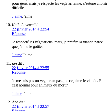
pour gens, mais je rèspecte les vègètarrienne, c’estune choisir
difficile.
J’aime
J’aime
Katie Lovewell
dit :
22 janvier 2014 à 22:54
Réponse
Je respecté les végétariens, mais, je préfère la viande parce
que j’aime le goûter.
J’aime
J’aime
ian
dit :
22 janvier 2014 à 22:55
Réponse
Je me suis pas un vegiterian pas que ce jaime le viande. Et
cest normal pour animaux du mortir.
J’aime
J’aime
Ana
dit :
22 janvier 2014 à 22:57
Réponse