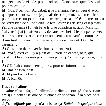
mangent pas de viande, pas de poisson. Donc est-ce que c’est vrai
pour toi ou… ?
M:
Non. Non, non. Au début, je le craignais, j’avais peur d’avoir
quelques carences, donc je prenais des compléments alimentaires,
pour le fer. Et un jour, j’en ai eu marre, je les ai arrêtés. Je me suis dit
on verra bien ce qu’on verra. Je ferai les prises de sang et si jamais
j’ai une carence (18), eh bé je la… je complèterai, quoi. Mais non.
J’ai arrêté, j’ai jamais eu de… de carences, hein ! Je compense avec
d’autres aliments, donc c’est exactement pareil. Voilà. Comme je
disais tout à l’heure , les protéines, elles sont partout. Donc la
carence…
A:
C’est bien de trouver les bons aliments en fait.
M:
Voilà, c’est ça. Il y a plein de… plein de choses, hein, qui
existent. On ne mourra pas de faim parce qu’on est végétarien, quoi
!
A:
OK, bah écoute, merci pour… pour tes informations.
M:
Bah de rien, hein !
A:
Et puis bah, à bientôt.
M:
A bientôt.
Des explications:
1.
salut
: c’est la façon familière de se dire bonjour. (A réserver aux
amis) On peut aussi dire Salut quand on se sépare, à la place de Au
revoir.
2.
j’en raffolais pa
s = je n’aimais pas ça.
Raffoler de quelque chose
,