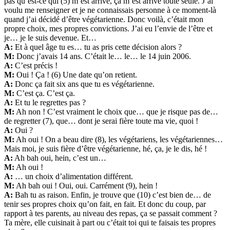
pas qu’est-ce qui (5) m’est arrivé, ça m’est arrivé toute seule. J’ai
voulu me renseigner et je ne connaissais personne à ce moment-là
quand j’ai décidé d’être végétarienne. Donc voilà, c’était mon
propre choix, mes propres convictions. J’ai eu l’envie de l’être et
je… je le suis devenue. Et…
A:
Et à quel âge tu es… tu as pris cette décision alors ?
M:
Donc j’avais 14 ans. C’était le… le… le 14 juin 2006.
A:
C’est précis !
M:
Oui ! Ça ! (6) Une date qu’on retient.
A:
Donc ça fait six ans que tu es végétarienne.
M:
C’est ça. C’est ça.
A:
Et tu le regrettes pas ?
M:
Ah non ! C’est vraiment le choix que… que je risque pas de…
de regretter (7), que… dont je serai fière toute ma vie, quoi !
A:
Oui ?
M:
Ah oui ! On a beau dire (8), les végétariens, les végétariennes…
Mais moi, je suis fière d’être végétarienne, hé, ça, je le dis, hé !
A:
Ah bah oui, hein, c’est un…
M:
Ah oui !
A:
… un choix d’alimentation différent.
M:
Ah bah oui ! Oui, oui. Carrément (9), hein !
A:
Bah tu as raison. Enfin, je trouve que (10) c’est bien de… de
tenir ses propres choix qu’on fait, en fait. Et donc du coup, par
rapport à tes parents, au niveau des repas, ça se passait comment ?
Ta mère, elle cuisinait à part ou c’était toi qui te faisais tes propres