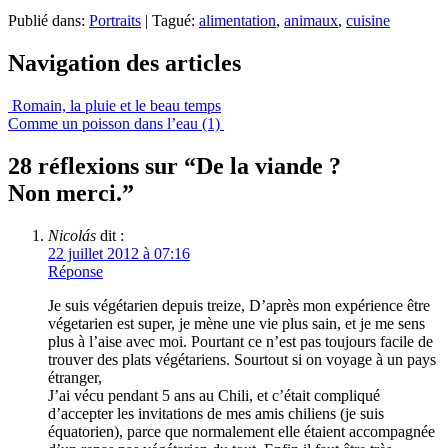
Publié dans:
Portraits
|
Tagué:
alimentation
,
animaux
,
cuisine
Navigation des articles
Romain, la pluie et le beau temps
Comme un poisson dans l’eau (1)
28 réflexions sur “
De la viande ?
Non merci.
”
Nicolás
dit :
22 juillet 2012 à 07:16
Réponse
Je suis végétarien depuis treize, D’après mon expérience être
végetarien est super, je mène une vie plus sain, et je me sens
plus à l’aise avec moi. Pourtant ce n’est pas toujours facile de
trouver des plats végétariens. Sourtout si on voyage à un pays
étranger,
J’ai vécu pendant 5 ans au Chili, et c’était compliqué
d’accepter les invitations de mes amis chiliens (je suis
équatorien), parce que normalement elle étaient accompagnée