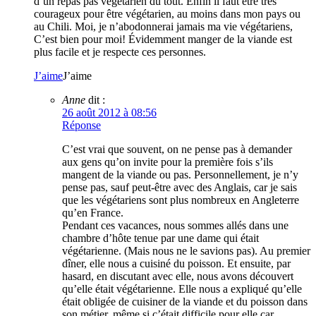
d’un repas pas végétarien du tout. Enfin il faut être très
courageux pour être végétarien, au moins dans mon pays ou
au Chili. Moi, je n’abodonnerai jamais ma vie végétariens,
C’est bien pour moi! Évidemment manger de la viande est
plus facile et je respecte ces personnes.
J’aime
J’aime
Anne
dit :
26 août 2012 à 08:56
Réponse
C’est vrai que souvent, on ne pense pas à demander
aux gens qu’on invite pour la première fois s’ils
mangent de la viande ou pas. Personnellement, je n’y
pense pas, sauf peut-être avec des Anglais, car je sais
que les végétariens sont plus nombreux en Angleterre
qu’en France.
Pendant ces vacances, nous sommes allés dans une
chambre d’hôte tenue par une dame qui était
végétarienne. (Mais nous ne le savions pas). Au premier
dîner, elle nous a cuisiné du poisson. Et ensuite, par
hasard, en discutant avec elle, nous avons découvert
qu’elle était végétarienne. Elle nous a expliqué qu’elle
était obligée de cuisiner de la viande et du poisson dans
son métier, même si c’était difficile pour elle car