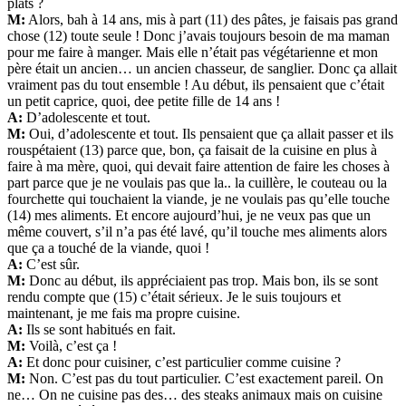
plats ?
M:
Alors, bah à 14 ans, mis à part (11) des pâtes, je faisais pas grand
chose (12) toute seule ! Donc j’avais toujours besoin de ma maman
pour me faire à manger. Mais elle n’était pas végétarienne et mon
père était un ancien… un ancien chasseur, de sanglier. Donc ça allait
vraiment pas du tout ensemble ! Au début, ils pensaient que c’était
un petit caprice, quoi, dee petite fille de 14 ans !
A:
D’adolescente et tout.
M:
Oui, d’adolescente et tout. Ils pensaient que ça allait passer et ils
rouspétaient (13) parce que, bon, ça faisait de la cuisine en plus à
faire à ma mère, quoi, qui devait faire attention de faire les choses à
part parce que je ne voulais pas que la.. la cuillère, le couteau ou la
fourchette qui touchaient la viande, je ne voulais pas qu’elle touche
(14) mes aliments. Et encore aujourd’hui, je ne veux pas que un
même couvert, s’il n’a pas été lavé, qu’il touche mes aliments alors
que ça a touché de la viande, quoi !
A:
C’est sûr.
M:
Donc au début, ils appréciaient pas trop. Mais bon, ils se sont
rendu compte que (15) c’était sérieux. Je le suis toujours et
maintenant, je me fais ma propre cuisine.
A:
Ils se sont habitués en fait.
M:
Voilà, c’est ça !
A:
Et donc pour cuisiner, c’est particulier comme cuisine ?
M:
Non. C’est pas du tout particulier. C’est exactement pareil. On
ne… On ne cuisine pas des… des steaks animaux mais on cuisine