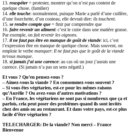
13.
rouspéter
= protester, montrer qu’on n’est pas content de
quelque chose. (familier)
14.
elle touche
: normalement, puisque Marie a parlé d’une cuillère,
d’une fourchette, d’un couteau, elle devrait dire:
ils touchent
.
15.
se rendre compte que
= finir par comprendre que
16.
faire revenir un aliment
: c’est le cuire dans une matière grasse.
Par exemple, on
fait revenir les oignons
.
17.
il ne faut pas être en manque de goût de viande
: ici, c’est
l’expression être en manque de quelque chose. Mais souvent, on
emploie le verbe
manquer
:
Il ne faut pas que le goût de la viande
te/vous manque
.
18.
si jamais j’ai une carence
: au cas où un jour j’aurais une
carence. (Si jamais n’a pas un sens négatif.)
Et vous ? Qu’en pensez-vous ?
– Aimez-vous la viande ? En consommez-vous souvent ?
– Si vous êtes végétarien, est-ce pour les mêmes raisons
qu’Aurélie ? Ou avez-vous d’autres motivations ?
– En France, les végétariens ne sont pas si nombreux que ça et
parfois, cela peut poser des problèmes quand ils sont invités
chez des amis ou au restaurant. Et dans votre pays, est-ce plus
facile d’être végétarien ?
TELECHARGER: De la viande? Non merci – France
Bienvenue