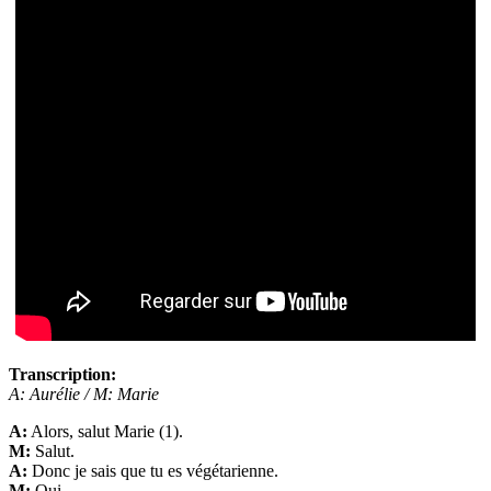
Transcription:
A: Aurélie / M: Marie
A:
Alors, salut Marie (1).
M:
Salut.
A:
Donc je sais que tu es végétarienne.
M:
Oui.