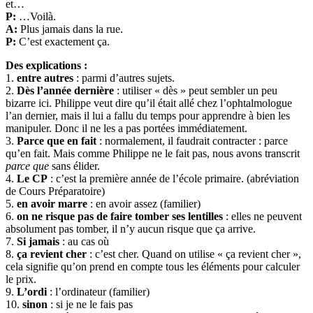
et…
P:
…Voilà.
A:
Plus jamais dans la rue.
P:
C’est exactement ça.
Des explications :
1.
entre autres
: parmi d’autres sujets.
2.
Dès l’année dernière
: utiliser « dès » peut sembler un peu
bizarre ici. Philippe veut dire qu’il était allé chez l’ophtalmologue
l’an dernier, mais il lui a fallu du temps pour apprendre à bien les
manipuler. Donc il ne les a pas portées immédiatement.
3.
Parce que en fait
: normalement, il faudrait contracter : parce
qu’en fait. Mais comme Philippe ne le fait pas, nous avons transcrit
parce que
sans élider.
4.
Le CP
: c’est la première année de l’école primaire. (abréviation
de Cours Préparatoire)
5.
en avoir marre
: en avoir assez (familier)
6.
on ne risque pas de faire tomber ses lentilles
: elles ne peuvent
absolument pas tomber, il n’y aucun risque que ça arrive.
7.
Si jamais
: au cas où
8.
ça revient cher
: c’est cher. Quand on utilise « ça revient cher »,
cela signifie qu’on prend en compte tous les éléments pour calculer
le prix.
9.
L’ordi
: l’ordinateur (familier)
10.
sinon
: si je ne le fais pas