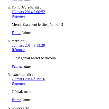
Sonia Marybel
dit :
13 mars 2014 à 00:52
Réponse
Merci, Excellent le site, j’aime!!!!
J'aime
J'aime
terka
dit :
22 mars 2014 à 13:29
Réponse
C’est génial.Merci beaucoup.
J'aime
J'aime
exitcentre
dit :
29 mars 2014 à 19:16
Réponse
Génial, merci !
J'aime
J'aime
youness
dit :