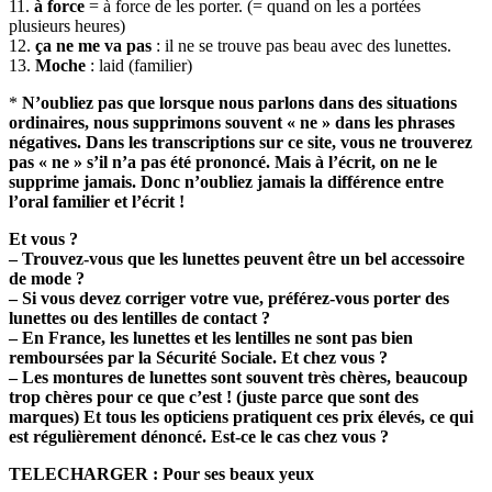
11.
à force
= à force de les porter. (= quand on les a portées
plusieurs heures)
12.
ça ne me va pas
: il ne se trouve pas beau avec des lunettes.
13.
Moche
: laid (familier)
*
N’oubliez pas que lorsque nous parlons dans des situations
ordinaires, nous supprimons souvent « ne » dans les phrases
négatives. Dans les transcriptions sur ce site, vous ne trouverez
pas « ne » s’il n’a pas été prononcé. Mais à l’écrit, on ne le
supprime jamais. Donc n’oubliez jamais la différence entre
l’oral familier et l’écrit !
Et vous ?
– Trouvez-vous que les lunettes peuvent être un bel accessoire
de mode ?
– Si vous devez corriger votre vue, préférez-vous porter des
lunettes ou des lentilles de contact ?
– En France, les lunettes et les lentilles ne sont pas bien
remboursées par la Sécurité Sociale. Et chez vous ?
– Les montures de lunettes sont souvent très chères, beaucoup
trop chères pour ce que c’est ! (juste parce que sont des
marques) Et tous les opticiens pratiquent ces prix élevés, ce qui
est régulièrement dénoncé. Est-ce le cas chez vous ?
TELECHARGER : Pour ses beaux yeux