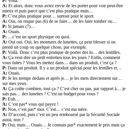
P:
Voilà.
A:
Et alors, donc vous aviez envie de les porter pour voir peut-être
mieux et puis parce que c’est plus pratique mais…
P:
C’est plus pratique pour… surtout pour le sport.
A:
Oui, on risque pas (6) de se faire… de les faire tomber ou…
P:
Si jamais (7)…
A:
Ouais.
P:
…c’est un sport physique ou quoi.
A:
Oui oui. Oui, les montures de lunettes, ça peut blesser si on
prend un coup ou quelque chose, par exemple.
P:
Voilà. Donc c’est plus pratique de porter des lu… des lentilles.
A:
Ça veut dire un petit entretien tous les jours ? Enfin, comment
vous faites ? Vous les mettez dans… dans un produit, c’est ça ?
P:
Dans un produit. Il y a un produit spécial pour les lentilles et…
A:
Ouais.
P:
Je les trempe dedans et après je… je les mets directement sur…
sur mes yeux.
A:
Ça coûte combien, tout ça ? C’est cher ou pas, par rapport à… je
sais pas… des lunettes ? C’est un budget pour vous ?
P:
Euh…
A:
C’est pas* vous qui payez !
P:
Non, c’est pas* moi. C’est… c’est ma mère.
A:
D’accord, puis c’est un peu remboursé par la Sécurité Sociale
aussi, non ?
P:
Oui, mais… Ouais… Je connais pas* exactement le prix mais ça