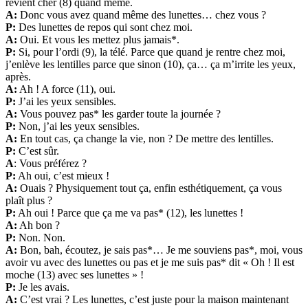
revient cher (8) quand même.
A:
Donc vous avez quand même des lunettes… chez vous ?
P:
Des lunettes de repos qui sont chez moi.
A:
Oui. Et vous les mettez plus jamais*.
P:
Si, pour l’ordi (9), la télé. Parce que quand je rentre chez moi,
j’enlève les lentilles parce que sinon (10), ça… ça m’irrite les yeux,
après.
A:
Ah ! A force (11), oui.
P:
J’ai les yeux sensibles.
A:
Vous pouvez pas* les garder toute la journée ?
P:
Non, j’ai les yeux sensibles.
A:
En tout cas, ça change la vie, non ? De mettre des lentilles.
P:
C’est sûr.
A
: Vous préférez ?
P:
Ah oui, c’est mieux !
A:
Ouais ? Physiquement tout ça, enfin esthétiquement, ça vous
plaît plus ?
P:
Ah oui ! Parce que ça me va pas* (12), les lunettes !
A:
Ah bon ?
P:
Non. Non.
A:
Bon, bah, écoutez, je sais pas*… Je me souviens pas*, moi, vous
avoir vu avec des lunettes ou pas et je me suis pas* dit « Oh ! Il est
moche (13) avec ses lunettes » !
P:
Je les avais.
A:
C’est vrai ? Les lunettes, c’est juste pour la maison maintenant