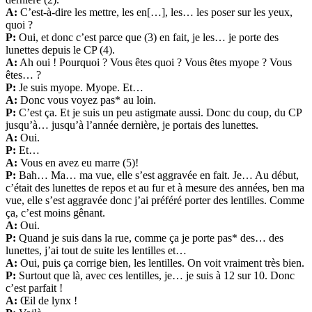
A:
C’est-à-dire les mettre, les en[…], les… les poser sur les yeux,
quoi ?
P:
Oui, et donc c’est parce que (3) en fait, je les… je porte des
lunettes depuis le CP (4).
A:
Ah oui ! Pourquoi ? Vous êtes quoi ? Vous êtes myope ? Vous
êtes… ?
P:
Je suis myope. Myope. Et…
A:
Donc vous voyez pas* au loin.
P:
C’est ça. Et je suis un peu astigmate aussi. Donc du coup, du CP
jusqu’à… jusqu’à l’année dernière, je portais des lunettes.
A:
Oui.
P:
Et…
A:
Vous en avez eu marre (5)!
P:
Bah… Ma… ma vue, elle s’est aggravée en fait. Je… Au début,
c’était des lunettes de repos et au fur et à mesure des années, ben ma
vue, elle s’est aggravée donc j’ai préféré porter des lentilles. Comme
ça, c’est moins gênant.
A:
Oui.
P:
Quand je suis dans la rue, comme ça je porte pas* des… des
lunettes, j’ai tout de suite les lentilles et…
A:
Oui, puis ça corrige bien, les lentilles. On voit vraiment très bien.
P:
Surtout que là, avec ces lentilles, je… je suis à 12 sur 10. Donc
c’est parfait !
A:
Œil de lynx !