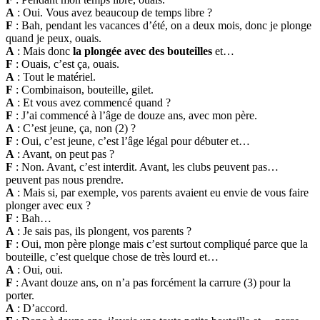
A
: Oui. Vous avez beaucoup de temps libre ?
F
: Bah, pendant les vacances d’été, on a deux mois, donc je plonge
quand je peux, ouais.
A
: Mais donc
la plongée avec des bouteilles
et…
F
: Ouais, c’est ça, ouais.
A
: Tout le matériel.
F
: Combinaison, bouteille, gilet.
A
: Et vous avez commencé quand ?
F
: J’ai commencé à l’âge de douze ans, avec mon père.
A
: C’est jeune, ça, non (2) ?
F
: Oui, c’est jeune, c’est l’âge légal pour débuter et…
A
: Avant, on peut pas ?
F
: Non. Avant, c’est interdit. Avant, les clubs peuvent pas…
peuvent pas nous prendre.
A
: Mais si, par exemple, vos parents avaient eu envie de vous faire
plonger avec eux ?
F
: Bah…
A
: Je sais pas, ils plongent, vos parents ?
F
: Oui, mon père plonge mais c’est surtout compliqué parce que la
bouteille, c’est quelque chose de très lourd et…
A
: Oui, oui.
F
: Avant douze ans, on n’a pas forcément la carrure (3) pour la
porter.
A
: D’accord.