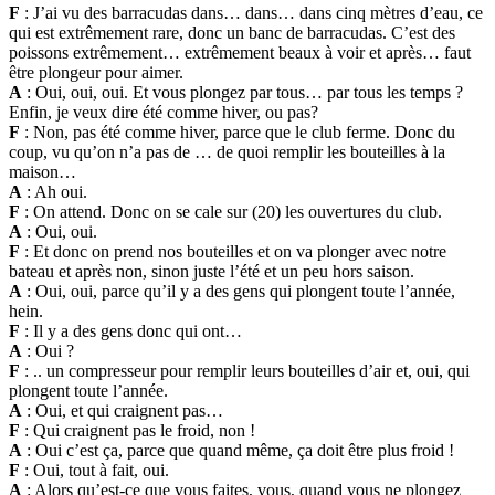
F
: J’ai vu des barracudas dans… dans… dans cinq mètres d’eau, ce
qui est extrêmement rare, donc un banc de barracudas. C’est des
poissons extrêmement… extrêmement beaux à voir et après… faut
être plongeur pour aimer.
A
: Oui, oui, oui. Et vous plongez par tous… par tous les temps ?
Enfin, je veux dire été comme hiver, ou pas?
F
: Non, pas été comme hiver, parce que le club ferme. Donc du
coup, vu qu’on n’a pas de … de quoi remplir les bouteilles à la
maison…
A
: Ah oui.
F
: On attend. Donc on se cale sur (20) les ouvertures du club.
A
: Oui, oui.
F
: Et donc on prend nos bouteilles et on va plonger avec notre
bateau et après non, sinon juste l’été et un peu hors saison.
A
: Oui, oui, parce qu’il y a des gens qui plongent toute l’année,
hein.
F
: Il y a des gens donc qui ont…
A
: Oui ?
F
: .. un compresseur pour remplir leurs bouteilles d’air et, oui, qui
plongent toute l’année.
A
: Oui, et qui craignent pas…
F
: Qui craignent pas le froid, non !
A
: Oui c’est ça, parce que quand même, ça doit être plus froid !
F
: Oui, tout à fait, oui.
A
: Alors qu’est-ce que vous faites, vous, quand vous ne plongez