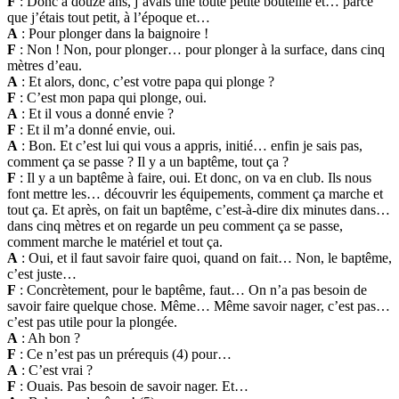
F
: Donc à douze ans, j’avais une toute petite bouteille et… parce
que j’étais tout petit, à l’époque et…
A
: Pour plonger dans la baignoire !
F
: Non ! Non, pour plonger… pour plonger à la surface, dans cinq
mètres d’eau.
A
: Et alors, donc, c’est votre papa qui plonge ?
F
: C’est mon papa qui plonge, oui.
A
: Et il vous a donné envie ?
F
: Et il m’a donné envie, oui.
A
: Bon. Et c’est lui qui vous a appris, initié… enfin je sais pas,
comment ça se passe ? Il y a un baptême, tout ça ?
F
: Il y a un baptême à faire, oui. Et donc, on va en club. Ils nous
font mettre les… découvrir les équipements, comment ça marche et
tout ça. Et après, on fait un baptême, c’est-à-dire dix minutes dans…
dans cinq mètres et on regarde un peu comment ça se passe,
comment marche le matériel et tout ça.
A
: Oui, et il faut savoir faire quoi, quand on fait… Non, le baptême,
c’est juste…
F
: Concrètement, pour le baptême, faut… On n’a pas besoin de
savoir faire quelque chose. Même… Même savoir nager, c’est pas…
c’est pas utile pour la plongée.
A
: Ah bon ?
F
: Ce n’est pas un prérequis (4) pour…
A
: C’est vrai ?
F
: Ouais. Pas besoin de savoir nager. Et…