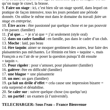
qu’on nage le crawl, la brasse.
9.
Faire un stage
: ici, c’est bien sûr un stage sportif, dans lequel on
pratique de façon intensive, tous les jours pendant une période
donnée. On utilise le même mot dans le domaine du travail:
faire un
stage en entreprise
.
10.
Être accro
: être passionné par quelque chose et ne pas pouvoir
s’en passer. (familier)
11.
j’ai que
… = je n’ai que = j’ai seulement (style oral)
12.
dans un cadre familial
: en famille, pas dans le cadre d’un club.
13.
Moche
: laid, pas beau
14.
être taquin
: aimer se moquer gentiment des autres, leur faire des
plaisanteries pas méchantes. Le féminin est bien « taquine », mais
François a eu l’air de se poser la question puisqu’il dit ensuite
« taquin ».
15.
Pour rigoler
: pour s’amuser, pour plaisanter (familier)
16.
galérer
: être en difficulté (familier)
17.
une blague
= une plaisanterie
18.
un mec
: un gars (familier)
19.
ça fait un drôle d’effet
= cela cause une impression bizarre =
cela surprend et déstabilise.
20.
Se caler sur
: suivre quelque chose (ou quelqu’un)
21.
un partiel
: un examen (à l’université).
TELECHARGER: Sous l’eau – France Bienvenue