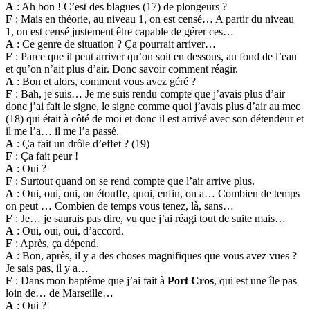
A
: Ah bon ! C’est des blagues (17) de plongeurs ?
F
: Mais en théorie, au niveau 1, on est censé… A partir du niveau
1, on est censé justement être capable de gérer ces…
A
: Ce genre de situation ? Ça pourrait arriver…
F
: Parce que il peut arriver qu’on soit en dessous, au fond de l’eau
et qu’on n’ait plus d’air. Donc savoir comment réagir.
A
: Bon et alors, comment vous avez géré ?
F
: Bah, je suis… Je me suis rendu compte que j’avais plus d’air
donc j’ai fait le signe, le signe comme quoi j’avais plus d’air au mec
(18) qui était à côté de moi et donc il est arrivé avec son détendeur et
il me l’a… il me l’a passé.
A
: Ça fait un drôle d’effet ? (19)
F
: Ça fait peur !
A
: Oui ?
F
: Surtout quand on se rend compte que l’air arrive plus.
A
: Oui, oui, oui, on étouffe, quoi, enfin, on a… Combien de temps
on peut … Combien de temps vous tenez, là, sans…
F
: Je… je saurais pas dire, vu que j’ai réagi tout de suite mais…
A
: Oui, oui, oui, d’accord.
F
: Après, ça dépend.
A
: Bon, après, il y a des choses magnifiques que vous avez vues ?
Je sais pas, il y a…
F
: Dans mon baptême que j’ai fait à
Port Cros
, qui est une île pas
loin de… de Marseille…
A
: Oui ?