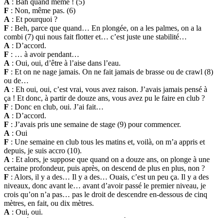
A
: Bah quand même ! (5)
F
: Non, même pas. (6)
A
: Et pourquoi ?
F
: Beh, parce que quand… En plongée, on a les palmes, on a la
combi (7) qui nous fait flotter et… c’est juste une stabilité…
A
: D’accord.
F
: … à avoir pendant…
A
: Oui, oui, d’être à l’aise dans l’eau.
F
: Et on ne nage jamais. On ne fait jamais de brasse ou de crawl (8)
ou de…
A
: Eh oui, oui, c’est vrai, vous avez raison. J’avais jamais pensé à
ça ! Et donc, à partir de douze ans, vous avez pu le faire en club ?
F
: Donc en club, oui. J’ai fait…
A
: D’accord.
F
: J’avais pris une semaine de stage (9) pour commencer.
A
: Oui
F
: Une semaine en club tous les matins et, voilà, on m’a appris et
depuis, je suis accro (10).
A
: Et alors, je suppose que quand on a douze ans, on plonge à une
certaine profondeur, puis après, on descend de plus en plus, non ?
F
: Alors, il y a des… Il y a des… Ouais, c’est un peu ça. Il y a des
niveaux, donc avant le… avant d’avoir passé le premier niveau, je
crois qu’on n’a pas… pas le droit de descendre en-dessous de cinq
mètres, en fait, ou dix mètres.
A
: Oui, oui.