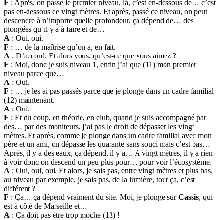
F
: Après, on passe le premier niveau, là, c’est en-dessous de… c’est
pas en-dessous de vingt mètres. Et après, passé ce niveau, on peut
descendre à n’importe quelle profondeur, ça dépend de… des
plongées qu’il y a à faire et de…
A
: Oui, oui.
F
: … de la maîtrise qu’on a, en fait.
A
: D’accord. Et alors vous, qu’est-ce que vous aimez ?
F
: Moi, donc je suis niveau 1, enfin j’ai que (11) mon premier
niveau parce que…
A
: Oui.
F
: … je les ai pas passés parce que je plonge dans un cadre familial
(12) maintenant.
A
: Oui.
F
: Et du coup, en théorie, en club, quand je suis accompagné par
des… par des moniteurs, j’ai pas le droit de dépasser les vingt
mètres. Et après, comme je plonge dans un cadre familial avec mon
père et un ami, on dépasse les quarante sans souci mais c’est pas…
Après, il y a des eaux, ça dépend, il y a… A vingt mètres, il y a rien
à voir donc on descend un peu plus pour… pour voir l’écosystème.
A
: Oui, oui, oui. Et alors, je sais pas, entre vingt mètres et plus bas,
au niveau par exemple, je sais pas, de la lumière, tout ça, c’est
différent ?
F
: Ça… ça dépend vraiment du site. Moi, je plonge sur
Cassis
, qui
est à côté de Marseille et…
A
: Ça doit pas être trop moche (13) !