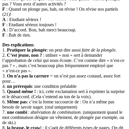
pas ? Vous avez d’autres activités ?
F
: Quand on plonge pas, bah, on révise ! On révise nos partiels
(21)!
A
: Etudiant sérieux !
F
: Etudiant sérieux toujours !
A
: D’accord. Bon, bah merci beaucoup.
F
: Bah de rien.
Des explications
:
1.
Pratiquer la plongée
: on peut dire aussi
faire de la plongé
e.
2.
C’est jeune, non ?
: utiliser « non » sert à demander
l’approbation de celui qui nous écoute. C’est comme dire « n’est-ce
pas ? » , mais c’est beaucoup plus fréquemment employé que
« n’est-ce pas ».
3.
On n’a pas la carrure
= on n’est pas assez costaud, assez fort
pour…
4.
un prérequis
: une condition préalable
5.
Quand même !
: ici, cette exclamation sert à exprimer la surprise
et le désaccord. (Cela s’entend au ton de la voix).
6.
Même pas
: c’est la forme raccourcie de : On n’a même pas
besoin de savoir nager. (oral uniquement)
7.
une combi
: abréviation de
combinaison
. (uniquement quand le
mot combinaison désigne un vêtement, de plongée par exemple, ou
de ski.)
8.
la brasse, le craw
l : il s’agit de différents types de nages. On dit