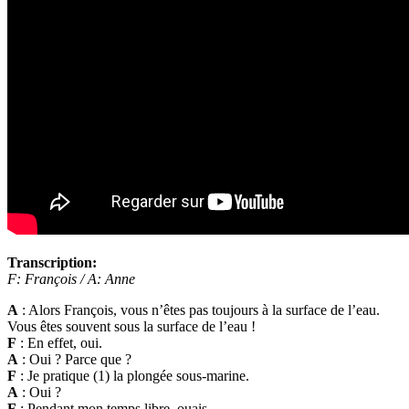
Transcription:
F: François / A: Anne
A
: Alors François, vous n’êtes pas toujours à la surface de l’eau.
Vous êtes souvent sous la surface de l’eau !
F
: En effet, oui.
A
: Oui ? Parce que ?
F
: Je pratique (1) la plongée sous-marine.
A
: Oui ?
F
: Pendant mon temps libre, ouais.