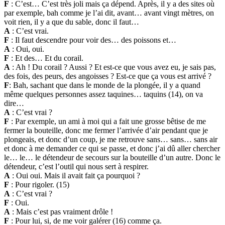
F
: C’est… C’est très joli mais ça dépend. Après, il y a des sites où
par exemple, bah comme je l’ai dit, avant… avant vingt mètres, on
voit rien, il y a que du sable, donc il faut…
A
: C’est vrai.
F
: Il faut descendre pour voir des… des poissons et…
A
: Oui, oui.
F
: Et des… Et du corail.
A
: Ah ! Du corail ? Aussi ? Et est-ce que vous avez eu, je sais pas,
des fois, des peurs, des angoisses ? Est-ce que ça vous est arrivé ?
F
: Bah, sachant que dans le monde de la plongée, il y a quand
même quelques personnes assez taquines… taquins (14), on va
dire…
A
: C’est vrai ?
F
: Par exemple, un ami à moi qui a fait une grosse bêtise de me
fermer la bouteille, donc me fermer l’arrivée d’air pendant que je
plongeais, et donc d’un coup, je me retrouve sans… sans… sans air
et donc à me demander ce qui se passe, et donc j’ai dû aller chercher
le… le… le détendeur de secours sur la bouteille d’un autre. Donc le
détendeur, c’est l’outil qui nous sert à respirer.
A
: Oui oui. Mais il avait fait ça pourquoi ?
F
: Pour rigoler. (15)
A
: C’est vrai ?
F
: Oui.
A
: Mais c’est pas vraiment drôle !
F
: Pour lui, si, de me voir galérer (16) comme ça.