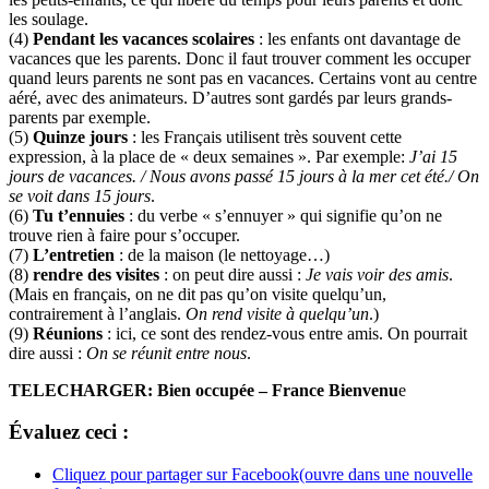
les soulage.
(4)
Pendant les vacances scolaires
: les enfants ont davantage de
vacances que les parents. Donc il faut trouver comment les occuper
quand leurs parents ne sont pas en vacances. Certains vont au centre
aéré, avec des animateurs. D’autres sont gardés par leurs grands-
parents par exemple.
(5)
Quinze jours
: les Français utilisent très souvent cette
expression, à la place de « deux semaines ». Par exemple:
J’ai 15
jours de vacances. / Nous avons passé 15 jours à la mer cet été./ On
se voit dans 15 jours
.
(6)
Tu t’ennuies
: du verbe « s’ennuyer » qui signifie qu’on ne
trouve rien à faire pour s’occuper.
(7)
L’entretien
: de la maison (le nettoyage…)
(8)
rendre des visites
: on peut dire aussi :
Je vais voir des amis
.
(Mais en français, on ne dit pas qu’on visite quelqu’un,
contrairement à l’anglais.
On rend visite à quelqu’un
.)
(9)
Réunions
: ici, ce sont des rendez-vous entre amis. On pourrait
dire aussi :
On se réunit entre nous
.
TELECHARGER: Bien occupée – France Bienvenu
e
Évaluez ceci :
Cliquez pour partager sur Facebook(ouvre dans une nouvelle