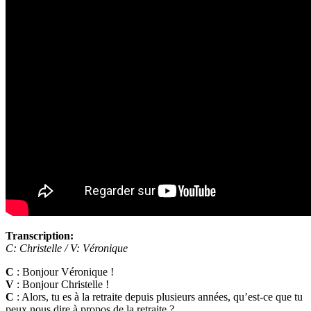
Transcription:
C: Christelle / V: Véronique
C
: Bonjour Véronique !
V
: Bonjour Christelle !
C
: Alors, tu es à la retraite depuis plusieurs années, qu’est-ce que tu
peux nous dire à propos de la retraite ?