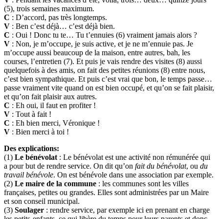
(5), trois semaines maximum.
C
: D’accord, pas très longtemps.
V
: Ben c’est déjà… c’est déjà bien.
C
: Oui ! Donc tu te… Tu t’ennuies (6) vraiment jamais alors ?
V
: Non, je m’occupe, je suis active, et je ne m’ennuie pas. Je
m’occupe aussi beaucoup de la maison, entre autres, bah, les
courses, l’entretien (7). Et puis je vais rendre des visites (8) aussi
quelquefois à des amis, on fait des petites réunions (8) entre nous,
c’est bien sympathique. Et puis c’est vrai que bon, le temps passe…
passe vraiment vite quand on est bien occupé, et qu’on se fait plaisir,
et qu’on fait plaisir aux autres.
C
: Eh oui, il faut en profiter !
V
: Tout à fait !
C
: Eh bien merci, Véronique !
V
: Bien merci à toi !
Des explications:
(1)
Le bénévolat
: Le bénévolat est une activité non rémunérée qui
a pour but de rendre service. On dit qu’on
fait du bénévolat
, ou
du
travail bénévole
. On est bénévole dans une association par exemple.
(2)
Le maire de la commune
: les communes sont les villes
françaises, petites ou grandes. Elles sont administrées par un Maire
et son conseil municipal.
(3)
Soulager
: rendre service, par exemple ici en prenant en charge
les petits-enfants, ce qui libère du temps pour leurs parents et donc