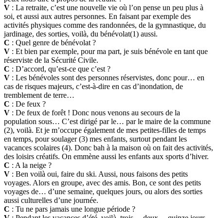
V
: La retraite, c’est une nouvelle vie où l’on pense un peu plus à
soi, et aussi aux autres personnes. En faisant par exemple des
activités physiques comme des randonnées, de la gymnastique, du
jardinage, des sorties, voilà, du bénévolat(1) aussi.
C
: Quel genre de bénévolat ?
V
: Et bien par exemple, pour ma part, je suis bénévole en tant que
réserviste de la Sécurité Civile.
C
: D’accord, qu’est-ce que c’est ?
V
: Les bénévoles sont des personnes réservistes, donc pour… en
cas de risques majeurs, c’est-à-dire en cas d’inondation, de
tremblement de terre…
C
: De feux ?
V
: De feux de forêt ! Donc nous venons au secours de la
population sous… C’est dirigé par le… par le maire de la commune
(2), voilà. Et je m’occupe également de mes petites-filles de temps
en temps, pour soulager (3) mes enfants, surtout pendant les
vacances scolaires (4). Donc bah à la maison où on fait des activités,
des loisirs créatifs. On emmène aussi les enfants aux sports d’hiver.
C
: A la neige ?
V
: Ben voilà oui, faire du ski. Aussi, nous faisons des petits
voyages. Alors en groupe, avec des amis. Bon, ce sont des petits
voyages de… d’une semaine, quelques jours, ou alors des sorties
aussi culturelles d’une journée.
C
: Tu ne pars jamais une longue période ?
V
: Pendant les vacances d’été, voilà, trois… deux… quinze jours