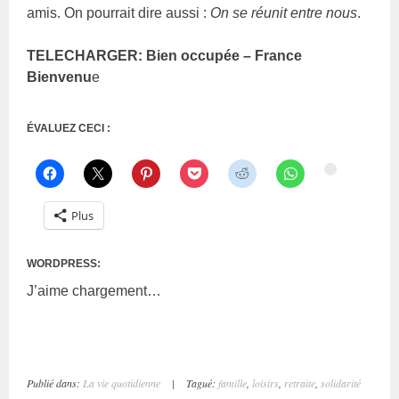
amis. On pourrait dire aussi :
On se réunit entre nous
.
TELECHARGER: Bien occupée – France
Bienvenu
e
ÉVALUEZ CECI :
Plus
WORDPRESS:
J’aime
chargement…
Publié dans:
La vie quotidienne
|
Tagué:
famille
,
loisirs
,
retraite
,
solidarité