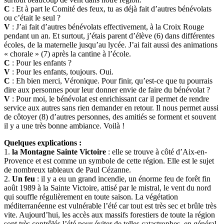
C
: Et à part le Comité des feux, tu as déjà fait d’autres bénévolats
ou c’était le seul ?
V
: J’ai fait d’autres bénévolats effectivement, à la Croix Rouge
pendant un an. Et surtout, j’étais parent d’élève (6) dans différentes
écoles, de la maternelle jusqu’au lycée. J’ai fait aussi des animations
« chorale » (7) après la cantine à l’école.
C
: Pour les enfants ?
V
: Pour les enfants, toujours. Oui.
C
: Eh bien merci, Véronique. Pour finir, qu’est-ce que tu pourrais
dire aux personnes pour leur donner envie de faire du bénévolat ?
V
: Pour moi, le bénévolat est enrichissant car il permet de rendre
service aux autres sans rien demander en retour. Il nous permet aussi
de côtoyer (8) d’autres personnes, des amitiés se forment et souvent
il y a une très bonne ambiance. Voilà !
Quelques explications :
1.
la Montagne Sainte Victoire
: elle se trouve à côté d’Aix-en-
Provence et est comme un symbole de cette région. Elle est le sujet
de nombreux tableaux de Paul Cézanne.
2.
Un feu
: il y a eu un grand incendie, un énorme feu de forêt fin
août 1989 à la Sainte Victoire, attisé par le mistral, le vent du nord
qui souffle régulièrement en toute saison. La végétation
méditerranéenne est vulnérable l’été car tout est très sec et brûle très
vite. Aujourd’hui, les accès aux massifs forestiers de toute la région
sont très contrôlés l’été pour éviter de telles catastrophes, en général