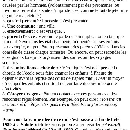
causées par les hommes. (volontairement par des pyromanes, ou
involontairement à la suite d’imprudences, comme le fait de jeter une
cigarette mal éteinte.)
3.
ça s’est présenté
: l’occasion s’est présentée.
4.
Une commune
: une ville
5.
effectivement
: c’est vrai que…
6.
parent d’élève
: Véronique parle de son implication en tant que
parent d’élève dans les établissements fréquentés par ses enfants :
par exemple, on peut être représentant des parents d’élèves dans les
conseils de classe chaque trimestre. Ou encore, on peut seconder les
enseignants lorsqu’ils organisent des sorties ou des voyages
scolaires.
7.
des animations « chorale »
: Véronique s’est occupée de la
chorale de l’école pour faire chanter les enfants, à l’heure du
déjeuner avant la reprise des cours de l’après-midi. C’est un moyen
d’occuper les enfants et surtout de leur faire découvrir ce genre
d’activités.
8.
Côtoyer des gens
: être en contact avec ces personnes et les
rencontrer régulièrement. Par exemple, on peut dire :
Mon travail
m’a amené à côtoyer des gens très différents car j’ai beaucoup
voyagé.
Pour vous faire une idée de ce qui s’est passé à la fin de l’été
1989 à la Sainte Victoire
, vous pouvez aller regarder
cet extrait
d’un journal télévisé du 29 août 1989.
Ce qui est très pratique, c’est