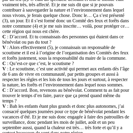
vraiment très, très affecté. Et je me suis dit que si je pouvais
contribuer à sauvegarder la nature et l’environnement dans lequel
nous vivons, je ferais quelque chose. Donc le… Ça s’est présenté
(3), un jour. Et il s’est formé donc un Comité des feux et forêts dans
notre commune (4) et je me suis inscrite… voilà, pour protéger ce…
cette région qui nous est chère.
C
: D’accord. Et tu connaissais des personnes qui étaient dans ce
bénévolat ou pas du tout ?
V
: Alors effectivement (5), je connaissais un responsable de
scoutisme et il est à l’origine de l’organisation des Comités des feux
et forêts justement, sous la responsabilité du maire de la commune.
C
: Qu’est-ce que c’est, le scoutisme ?
V
: Le scoutisme, c’est une activité qui permet aux enfants dès l’âge
de 6 ans de vivre en communauté, par petits groupes et aussi à
respecter les règles et les lois de tous les jours et surtout, à respecter
la nature, les forêts et l’environnement dans lequel nous sommes.
C
: D’accord. Bon, revenons au bénévolat. Comment tu as fait pour
trouver le temps d’en faire, parce que ça prend quand même du
temps ?
V
: Bah les enfants étant plus grands et donc plus autonomes, j’ai
consacré quelques journées pour ce type de bénévolat pendant les
vacances d’été. Et je me suis donc engagée à faire des patrouilles de
surveillance, donc pendant les mois de juillet, août et un peu
septembre aussi, quand la chaleur est très… très forte et qu’il y a
surtout beaucoup de vent dans notre région.