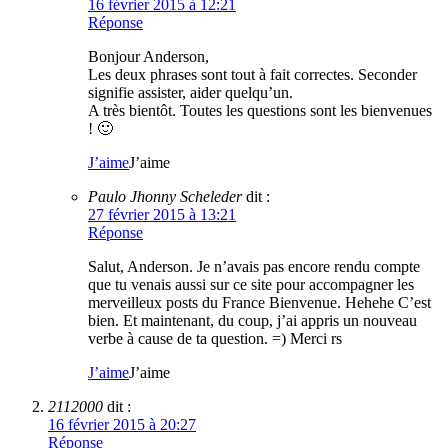
16 février 2015 à 12:21
Réponse
Bonjour Anderson,
Les deux phrases sont tout à fait correctes. Seconder
signifie assister, aider quelqu’un.
A très bientôt. Toutes les questions sont les bienvenues
! 🙂
J’aime
J’aime
Paulo Jhonny Scheleder
dit :
27 février 2015 à 13:21
Réponse
Salut, Anderson. Je n’avais pas encore rendu compte
que tu venais aussi sur ce site pour accompagner les
merveilleux posts du France Bienvenue. Hehehe C’est
bien. Et maintenant, du coup, j’ai appris un nouveau
verbe à cause de ta question. =) Merci rs
J’aime
J’aime
2112000
dit :
16 février 2015 à 20:27
Réponse