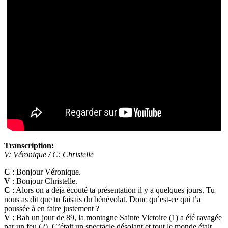
Transcription:
V: Véronique / C: Christelle
C
: Bonjour Véronique.
V
: Bonjour Christelle.
C
: Alors on a déjà écouté ta présentation il y a quelques jours. Tu
nous as dit que tu faisais du bénévolat. Donc qu’est-ce qui t’a
poussée à en faire justement ?
V
: Bah un jour de 89, la montagne Sainte Victoire (1) a été ravagée
par un feu (2). C’était un spectacle désolant et tout le monde était