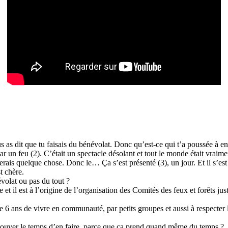
s as dit que tu faisais du bénévolat. Donc qu’est-ce qui t’a poussée à en
 un feu (2). C’était un spectacle désolant et tout le monde était vraiment 
ferais quelque chose. Donc le… Ça s’est présenté (3), un jour. Et il s’e
t chère.
volat ou pas du tout ?
 et il est à l’origine de l’organisation des Comités des feux et forêts j
6 ans de vivre en communauté, par petits groupes et aussi à respecter les 
rouver le temps d’en faire, parce que ça prend quand même du temps ?