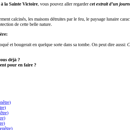
 à la Sainte Victoire
, vous pouvez aller regarder
cet extrait d’un journ
ment calcinés, les maisons détruites par le feu, le paysage lunaire cara
tection de cette belle nature.
ère:
oqué et bougerait en quelque sorte dans sa tombe. On peut dire aussi:
C
vous déjà ?
ent pour en faire ?
nêtre)
tre)
être)
re)
re)
enêtre)