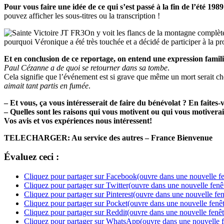
Pour vous faire une idée de ce qui s’est passé à la fin de l’été 1989
pouvez afficher les sous-titres ou la transcription !
On y voit les flancs de la montagne complète
pourquoi Véronique a été très touchée et a décidé de participer à la pro
Et en conclusion de ce reportage, on entend une expression famili
Paul Cézanne a de quoi se retourner dans sa tombe
.
Cela signifie que l’événement est si grave que même un mort serait ch
aimait tant partis en fumée
.
– Et vous, ça vous intéresserait de faire du bénévolat ? En faites-
– Quelles sont les raisons qui vous motivent ou qui vous motiverai
Vos avis et vos expériences nous intéressent!
TELECHARGER: Au service des autres – France Bienvenue
Évaluez ceci :
Cliquez pour partager sur Facebook(ouvre dans une nouvelle fe
Cliquez pour partager sur Twitter(ouvre dans une nouvelle fenê
Cliquez pour partager sur Pinterest(ouvre dans une nouvelle fen
Cliquez pour partager sur Pocket(ouvre dans une nouvelle fenêt
Cliquez pour partager sur Reddit(ouvre dans une nouvelle fenêt
Cliquez pour partager sur WhatsApp(ouvre dans une nouvelle f