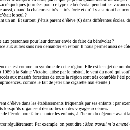
sacré quelques journées pour ce type de bénévolat pendant les vacances 
e aussi, quand la chaleur est très… très forte et qu’il y a surtout beauco
’était le seul ?
t un an. Et surtout, j’étais parent d’élève (6) dans différentes écoles, de
re aux personnes pour leur donner envie de faire du bénévolat ?
vice aux autres sans rien demander en retour. Il nous permet aussi de côt
ence et est comme un symbole de cette région. Elle est le sujet de nom
t 1989 à la Sainte Victoire, attisé par le mistral, le vent du nord qui so
es accès aux massifs forestiers de toute la région sont très contrôlés l’été
prudences, comme le fait de jeter une cigarette mal éteinte.)
ent d’élève dans les établissements fréquentés par ses enfants : par exem
s lorsqu’ils organisent des sorties ou des voyages scolaires.
 de l’école pour faire chanter les enfants, à l’heure du déjeuner avant 
ntrer régulièrement. Par exemple, on peut dire :
Mon travail m’a amené à 