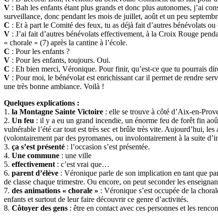
V
: Bah les enfants étant plus grands et donc plus autonomes, j’ai con
surveillance, donc pendant les mois de juillet, août et un peu septembr
C
: Et à part le Comité des feux, tu as déjà fait d’autres bénévolats ou c
V
: J’ai fait d’autres bénévolats effectivement, à la Croix Rouge pendan
« chorale » (7) après la cantine à l’école.
C
: Pour les enfants ?
V
: Pour les enfants, toujours. Oui.
C
: Eh bien merci, Véronique. Pour finir, qu’est-ce que tu pourrais di
V
: Pour moi, le bénévolat est enrichissant car il permet de rendre ser
une très bonne ambiance. Voilà !
Quelques explications :
1.
la Montagne Sainte Victoire
: elle se trouve à côté d’Aix-en-Prov
2.
Un feu
: il y a eu un grand incendie, un énorme feu de forêt fin aoû
vulnérable l’été car tout est très sec et brûle très vite. Aujourd’hui, l
(volontairement par des pyromanes, ou involontairement à la suite d’im
3.
ça s’est présenté
: l’occasion s’est présentée.
4.
Une commune
: une ville
5.
effectivement
: c’est vrai que…
6.
parent d’élève
: Véronique parle de son implication en tant que par
de classe chaque trimestre. Ou encore, on peut seconder les enseignant
7.
des animations « chorale »
: Véronique s’est occupée de la chorale
enfants et surtout de leur faire découvrir ce genre d’activités.
8.
Côtoyer des gens
: être en contact avec ces personnes et les renco