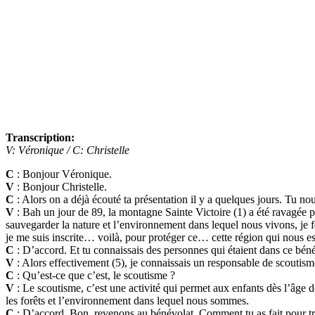
Transcription:
V: Véronique / C: Christelle
C
: Bonjour Véronique.
V
: Bonjour Christelle.
C
: Alors on a déjà écouté ta présentation il y a quelques jours. Tu nou
V
: Bah un jour de 89, la montagne Sainte Victoire (1) a été ravagée par
sauvegarder la nature et l’environnement dans lequel nous vivons, je 
je me suis inscrite… voilà, pour protéger ce… cette région qui nous es
C
: D’accord. Et tu connaissais des personnes qui étaient dans ce béné
V
: Alors effectivement (5), je connaissais un responsable de scoutisme
C
: Qu’est-ce que c’est, le scoutisme ?
V
: Le scoutisme, c’est une activité qui permet aux enfants dès l’âge de 
les forêts et l’environnement dans lequel nous sommes.
C
: D’accord. Bon, revenons au bénévolat. Comment tu as fait pour t