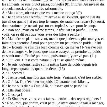
les aliments, je suis plutôt pizza, congelés (8), fritures. Au niveau du
chocolat aussi, c’est pas très raisonnable.
A
: Mais alors, où est-ce que vous mettez tout ça ?(9)
N
: Je ne sais pas ! Après, il m’arrive aussi souvent, quand j’ai du
travail ou quand j’ai pas trop le temps, de sauter des repas (10) aussi,
donc vraiment je ne suis pas un exemple à suivre pour le coup.
A
: Bah non ,mais en même temps, le résultat est plutôt… Enfin
voilà, on se dit pas que vous avez des kilos à perdre !
N
: Ma mère se plaint souvent, me dit que je devrais plus manger, et
faire plus attention à moi pour prendre un peu plus de poids. Je lui
dis : « Ecoute, je suis très bien comme ça, ça me va ! N’essaye pas
de me changer ». Je pense que même essayer de prendre du poids,
ça serait une difficulté pour moi, puis autant j’y arrive pas. (11)
A
: Oui, oui. C’est votre nature (12) aussi quand même.
N
: Je suis toujours restée sur la même base de poids depuis très
longtemps : quarante, quarante-deux. (13)
A
: D’accord !
N
: Trente-neuf, une fois quarante-trois. Vraiment, c’est très stable.
A
: Ouh là, là , c’était en surpoids ! Quarante-trois kilos…
N
: Je me suis dis : « Ouh là là, qu’est-ce qui se passe ! »
A
: Elle était obèse !
N
: C’est ça !
A
: Et Shainesse, vous, vous faites… enfin… des repas réguliers ?
S
: Non, moi, par contre, c’est pareil. Autant quand je fais à manger,