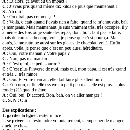
A
: Et alors, ça avait eu un impact ?
C
: J’avais pris quand même dix kilos de plus que maintenant !
S
: Ah oui !
N
: On dirait pas comme ça !
C
: Voilà, c’était quand j’avais rien à faire, quand je m’ennuyais, bah
je mangeais. Mais maintenant, je suis vraiment très, très occupée, il y
a même des fois où je saute des repas, donc bon, faut pas le faire,
mais du coup… du coup, voilà, je pense que c’est pour ça. Mais
après, je me rattrape aussi sur les glaces, le chocolat, voilà. Enfin
après, voilà, je pense que c’est un peu aussi héréditaire.
A
: Oui, votre maman ? Votre papa ?
C
: Non, pas ma maman !
A
: C’est quoi, ce petit sourire ?
C
: C’est plus l’inverse de moi, mais oui, mon papa, il est très grand
et très… très mince.
A
: Oui. Et votre maman, elle doit faire plus attention ?
C
: Euh non, enfin elle essaye un petit peu mais elle est plus… plus
ronde (21) quand même.
A
: Oui, oui. D’accord. Bon, bah, on va aller manger !
C, S, N
: Oui !
Des explications :
1.
garder la ligne
: rester mince
2.
se priver
: se restreindre volontairement, s’empêcher de manger
quelque chose.