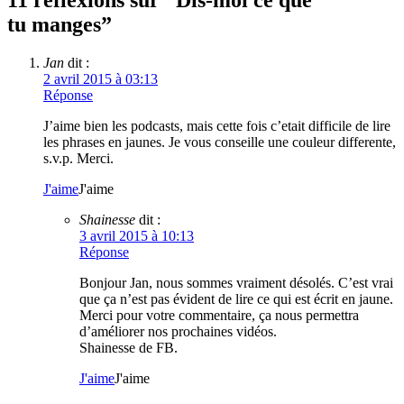
11 réflexions sur “
Dis-moi ce que
tu manges
”
Jan
dit :
2 avril 2015 à 03:13
Réponse
J’aime bien les podcasts, mais cette fois c’etait difficile de lire
les phrases en jaunes. Je vous conseille une couleur differente,
s.v.p. Merci.
J'aime
J'aime
Shainesse
dit :
3 avril 2015 à 10:13
Réponse
Bonjour Jan, nous sommes vraiment désolés. C’est vrai
que ça n’est pas évident de lire ce qui est écrit en jaune.
Merci pour votre commentaire, ça nous permettra
d’améliorer nos prochaines vidéos.
Shainesse de FB.
J'aime
J'aime