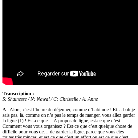
Transcription :
S: Shainesse / N: Nawal / C: Christelle / A: Anne
A
: Alors, c’est l’heure du déjeuner, comme d’habitude ! Et… bah je
sais pas, là, comme on n’a pas le temps de manger, vous allez garder
la ligne (1) ! Est-ce que… A propos de ligne, est-ce que c’est…
Comment vous vous organisez ? Est-ce que c’est quelque chose de
difficile pour vous de… de garder la ligne, parce que vous êtes
toutes très minces, et est-ce que c’est un effort ou est-ce que c’est