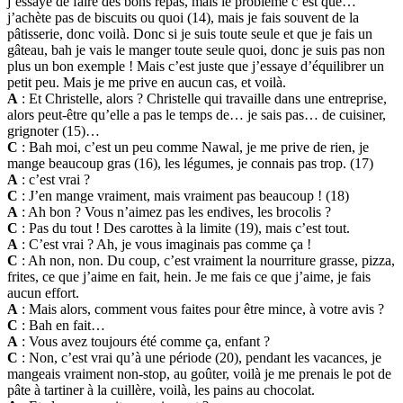
j’essaye de faire des bons repas, mais le problème c’est que…
j’achète pas de biscuits ou quoi (14), mais je fais souvent de la
pâtisserie, donc voilà. Donc si je suis toute seule et que je fais un
gâteau, bah je vais le manger toute seule quoi, donc je suis pas non
plus un bon exemple ! Mais c’est juste que j’essaye d’équilibrer un
petit peu. Mais je me prive en aucun cas, et voilà.
A
: Et Christelle, alors ? Christelle qui travaille dans une entreprise,
alors peut-être qu’elle a pas le temps de… je sais pas… de cuisiner,
grignoter (15)…
C
: Bah moi, c’est un peu comme Nawal, je me prive de rien, je
mange beaucoup gras (16), les légumes, je connais pas trop. (17)
A
: c’est vrai ?
C
: J’en mange vraiment, mais vraiment pas beaucoup ! (18)
A
: Ah bon ? Vous n’aimez pas les endives, les brocolis ?
C
: Pas du tout ! Des carottes à la limite (19), mais c’est tout.
A
: C’est vrai ? Ah, je vous imaginais pas comme ça !
C
: Ah non, non. Du coup, c’est vraiment la nourriture grasse, pizza,
frites, ce que j’aime en fait, hein. Je me fais ce que j’aime, je fais
aucun effort.
A
: Mais alors, comment vous faites pour être mince, à votre avis ?
C
: Bah en fait…
A
: Vous avez toujours été comme ça, enfant ?
C
: Non, c’est vrai qu’à une période (20), pendant les vacances, je
mangeais vraiment non-stop, au goûter, voilà je me prenais le pot de
pâte à tartiner à la cuillère, voilà, les pains au chocolat.