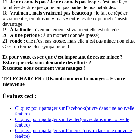
17.
Je ne connais pas / Je ne connais pas trop
: c’est une façon
familière de dire que ça ne fait pas partie de nos habitudes.
18.
Vraiment, mais vraiment pas beaucoup
: le fait de répéter
« vraiment », en utilisant « mais » entre les deux permet d’insister
davantage.
19.
À la limite
: éventuellement, si vraiment elle est obligée.
20.
À une période
: à un moment donnée (passé)
21.
ronde
: elle n’est pas grosse, mais elle n’est pas mince non plus.
C’est un terme plus sympathique !
Et pour vous, est-ce que c’est important de rester mince ?
Est-ce que cela vous demande des efforts ?
Racontez-nous comment vous mangez !
TELECHARGER : Dis-moi comment tu manges – France
Bienvenue
Évaluez ceci :
Cliquez pour partager sur Facebook(ouvre dans une nouvelle
fenêtre)
Cliquez pour partager sur Twitter(ouvre dans une nouvelle
fenêtre)
Cliquez pour partager sur Pinterest(ouvre dans une nouvelle
fenêtre)