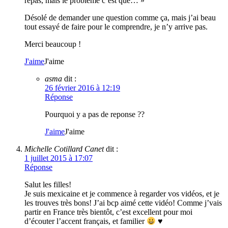
repas, mais le problème c’est que… »
Désolé de demander une question comme ça, mais j’ai beau
tout essayé de faire pour le comprendre, je n’y arrive pas.
Merci beaucoup !
J'aime
J'aime
asma
dit :
26 février 2016 à 12:19
Réponse
Pourquoi y a pas de reponse ??
J'aime
J'aime
Michelle Cotillard Canet
dit :
1 juillet 2015 à 17:07
Réponse
Salut les filles!
Je suis mexicaine et je commence à regarder vos vidéos, et je
les trouves très bons! J’ai bcp aimé cette vidéo! Comme j’vais
partir en France très bientôt, c’est excellent pour moi
d’écouter l’accent français, et familier
♥