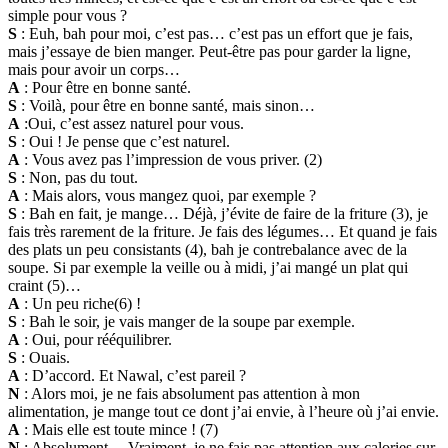
simple pour vous ?
S
: Euh, bah pour moi, c’est pas… c’est pas un effort que je fais,
mais j’essaye de bien manger. Peut-être pas pour garder la ligne,
mais pour avoir un corps…
A
: Pour être en bonne santé.
S
: Voilà, pour être en bonne santé, mais sinon…
A
:Oui, c’est assez naturel pour vous.
S
: Oui ! Je pense que c’est naturel.
A
: Vous avez pas l’impression de vous priver. (2)
S
: Non, pas du tout.
A
: Mais alors, vous mangez quoi, par exemple ?
S
: Bah en fait, je mange… Déjà, j’évite de faire de la friture (3), je
fais très rarement de la friture. Je fais des légumes… Et quand je fais
des plats un peu consistants (4), bah je contrebalance avec de la
soupe. Si par exemple la veille ou à midi, j’ai mangé un plat qui
craint (5)…
A
: Un peu riche(6) !
S
: Bah le soir, je vais manger de la soupe par exemple.
A
: Oui, pour rééquilibrer.
S
: Ouais.
A
: D’accord. Et Nawal, c’est pareil ?
N
: Alors moi, je ne fais absolument pas attention à mon
alimentation, je mange tout ce dont j’ai envie, à l’heure où j’ai envie.
A
: Mais elle est toute mince ! (7)
N
: Absolument… Vraiment, je ne fais pas attention aux calories sur