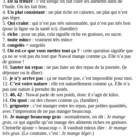
3.
De la friture
: c’est lorsqu’on fait cuire les aliments dans de
l’huile. On les fait frire.
4.
Un plat consistant
: un plat riche en calories, un plat qui n’est
pas léger.
5.
Qui craint
: qui n’est pas très raisonnable, qui n’est pas très bon
(pour la ligne ou la santé ici). (familier)
6.
riche
: pour un plat, cela signifie riche en graisses, en sucre.
7.
toute minc
e : vraiment très mince
8.
congelés
= surgelés
9.
Où est-ce que vous mettez tout ça ?
: cette question signifie que
ça ne se voit pas du tout que Nawal mange comme ça. Elle n’a pas
de graisse !
10.
Sauter un repas
: ne pas faire un des repas de la journée. (le
déjeuner ou le dîner)
11.
je n’y arrive pas
: ça ne marche pas, c’est impossible pour moi.
12.
C’est votre nature
: elle est naturellement comme ça. Elle n’a
pas une nature à prendre du poids.
13.
40, 42
: Nawal parle de son poids, donc il s’agit de kilos.
14.
Ou quoi
: ou des choses comme ça. (familier)
15.
grignoter
: c’est manger entre les repas, par petites quantités,
avec l’impression de ne pas manger beaucoup.
16.
Je mange beaucoup gras
: normalement, on dit :
Je mange
gras
, ce qui signifie qu’on mange des aliments riches en graisses.
Christelle ajoute « beaucoup ». Il vaudrait mieux dire :
Je mange
très gras.
(Le contraire, c’est :
Je mange léger
.)