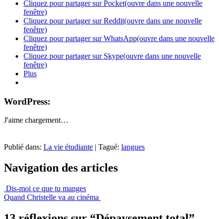
Cliquez pour partager sur Pocket(ouvre dans une nouvelle
fenêtre)
Cliquez pour partager sur Reddit(ouvre dans une nouvelle
fenêtre)
Cliquez pour partager sur WhatsApp(ouvre dans une nouvelle
fenêtre)
Cliquez pour partager sur Skype(ouvre dans une nouvelle
fenêtre)
Plus
WordPress:
J'aime
chargement…
Publié dans:
La vie étudiante
|
Tagué:
langues
Navigation des articles
Dis-moi ce que tu manges
Quand Christelle va au cinéma
13 réflexions sur “
Dépaysement total
”