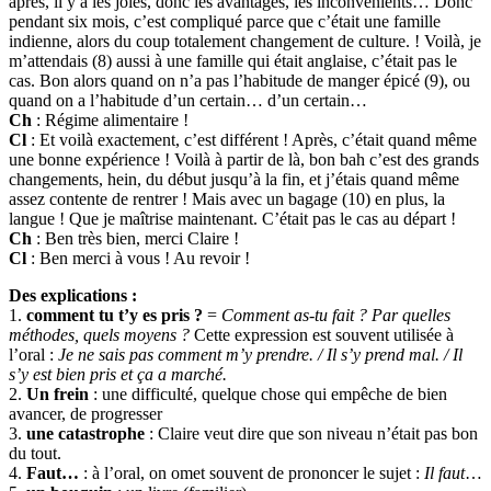
après, il y a les joies, donc les avantages, les inconvénients… Donc
pendant six mois, c’est compliqué parce que c’était une famille
indienne, alors du coup totalement changement de culture. ! Voilà, je
m’attendais (8) aussi à une famille qui était anglaise, c’était pas le
cas. Bon alors quand on n’a pas l’habitude de manger épicé (9), ou
quand on a l’habitude d’un certain… d’un certain…
Ch
: Régime alimentaire !
Cl
: Et voilà exactement, c’est différent ! Après, c’était quand même
une bonne expérience ! Voilà à partir de là, bon bah c’est des grands
changements, hein, du début jusqu’à la fin, et j’étais quand même
assez contente de rentrer ! Mais avec un bagage (10) en plus, la
langue ! Que je maîtrise maintenant. C’était pas le cas au départ !
Ch
: Ben très bien, merci Claire !
Cl
: Ben merci à vous ! Au revoir !
Des explications :
1.
comment tu t’y es pris ?
=
Comment as-tu fait ? Par quelles
méthodes, quels moyens ?
Cette expression est souvent utilisée à
l’oral :
Je ne sais pas comment m’y prendre. / Il s’y prend mal. / Il
s’y est bien pris et ça a marché.
2.
Un frein
: une difficulté, quelque chose qui empêche de bien
avancer, de progresser
3.
une catastrophe
: Claire veut dire que son niveau n’était pas bon
du tout.
4.
Faut…
: à l’oral, on omet souvent de prononcer le sujet :
Il faut
…