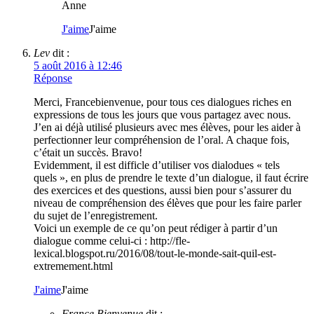
Anne
J'aime
J'aime
Lev
dit :
5 août 2016 à 12:46
Réponse
Merci, Francebienvenue, pour tous ces dialogues riches en
expressions de tous les jours que vous partagez avec nous.
J’en ai déjà utilisé plusieurs avec mes élèves, pour les aider à
perfectionner leur compréhension de l’oral. A chaque fois,
c’était un succès. Bravo!
Evidemment, il est difficle d’utiliser vos dialodues « tels
quels », en plus de prendre le texte d’un dialogue, il faut écrire
des exercices et des questions, aussi bien pour s’assurer du
niveau de compréhension des élèves que pour les faire parler
du sujet de l’enregistrement.
Voici un exemple de ce qu’on peut rédiger à partir d’un
dialogue comme celui-ci : http://fle-
lexical.blogspot.ru/2016/08/tout-le-monde-sait-quil-est-
extremement.html
J'aime
J'aime
France Bienvenue
dit :