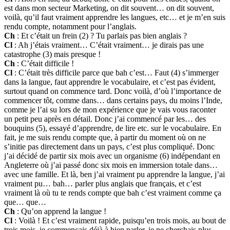
est dans mon secteur Marketing, on dit souvent… on dit souvent,
voilà, qu’il faut vraiment apprendre les langues, etc… et je m’en suis
rendu compte, notamment pour l’anglais.
Ch
: Et c’était un frein (2) ? Tu parlais pas bien anglais ?
Cl
: Ah j’étais vraiment… C’était vraiment… je dirais pas une
catastrophe (3) mais presque !
Ch
: C’était difficile !
Cl
: C’était très difficile parce que bah c’est… Faut (4) s’immerger
dans la langue, faut apprendre le vocabulaire, et c’est pas évident,
surtout quand on commence tard. Donc voilà, d’où l’importance de
commencer tôt, comme dans… dans certains pays, du moins l’Inde,
comme je l’ai su lors de mon expérience que je vais vous raconter
un petit peu après en détail. Donc j’ai commencé par les… des
bouquins (5), essayé d’apprendre, de lire etc. sur le vocabulaire. En
fait, je me suis rendu compte que, à partir du moment où on ne
s’initie pas directement dans un pays, c’est plus compliqué. Donc
j’ai décidé de partir six mois avec un organisme (6) indépendant en
Angleterre où j’ai passé donc six mois en immersion totale dans…
avec une famille. Et là, ben j’ai vraiment pu apprendre la langue, j’ai
vraiment pu… bah… parler plus anglais que français, et c’est
vraiment là où tu te rends compte que bah c’est vraiment comme ça
que… que…
Ch
: Qu’on apprend la langue !
Cl
: Voilà ! Et c’est vraiment rapide, puisqu’en trois mois, au bout de
trois mois, je commençais déjà à bien parler, je ne cherchais plus