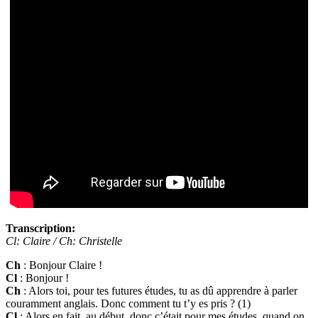
Transcription:
Cl: Claire / Ch: Christelle
Ch
: Bonjour Claire !
Cl
: Bonjour !
Ch
: Alors toi, pour tes futures études, tu as dû apprendre à parler
couramment anglais. Donc comment tu t’y es pris ? (1)
Cl
: Alors en fait, au début, donc c’était pour mes études, quand on