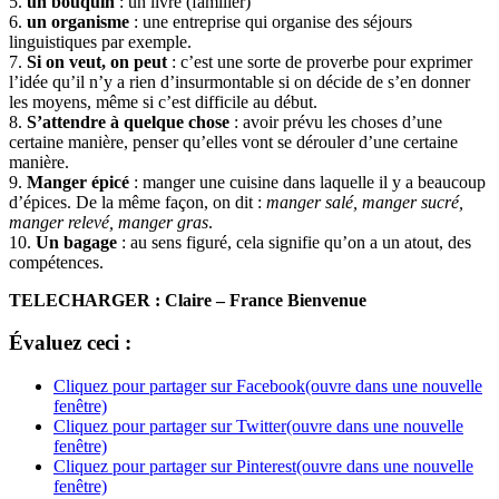
5.
un bouquin
: un livre (familier)
6.
un organisme
: une entreprise qui organise des séjours
linguistiques par exemple.
7.
Si on veut, on peut
: c’est une sorte de proverbe pour exprimer
l’idée qu’il n’y a rien d’insurmontable si on décide de s’en donner
les moyens, même si c’est difficile au début.
8.
S’attendre à quelque chose
: avoir prévu les choses d’une
certaine manière, penser qu’elles vont se dérouler d’une certaine
manière.
9.
Manger épicé
: manger une cuisine dans laquelle il y a beaucoup
d’épices. De la même façon, on dit :
manger salé, manger sucré,
manger relevé, manger gras
.
10.
Un bagage
: au sens figuré, cela signifie qu’on a un atout, des
compétences.
TELECHARGER : Claire – France Bienvenue
Évaluez ceci :
Cliquez pour partager sur Facebook(ouvre dans une nouvelle
fenêtre)
Cliquez pour partager sur Twitter(ouvre dans une nouvelle
fenêtre)
Cliquez pour partager sur Pinterest(ouvre dans une nouvelle
fenêtre)