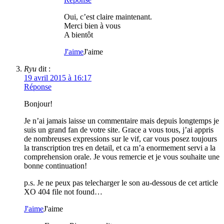
Oui, c’est claire maintenant.
Merci bien à vous
A bientôt
J'aime
J'aime
Ryu
dit :
19 avril 2015 à 16:17
Réponse
Bonjour!
Je n’ai jamais laisse un commentaire mais depuis longtemps je
suis un grand fan de votre site. Grace a vous tous, j’ai appris
de nombreuses expressions sur le vif, car vous posez toujours
la transcription tres en detail, et ca m’a enormement servi a la
comprehension orale. Je vous remercie et je vous souhaite une
bonne continuation!
p.s. Je ne peux pas telecharger le son au-dessous de cet article
XO 404 file not found…
J'aime
J'aime