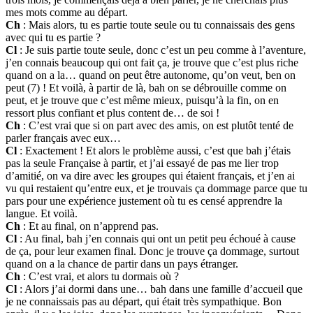
mes mots comme au départ.
Ch
: Mais alors, tu es partie toute seule ou tu connaissais des gens
avec qui tu es partie ?
Cl
: Je suis partie toute seule, donc c’est un peu comme à l’aventure,
j’en connais beaucoup qui ont fait ça, je trouve que c’est plus riche
quand on a la… quand on peut être autonome, qu’on veut, ben on
peut (7) ! Et voilà, à partir de là, bah on se débrouille comme on
peut, et je trouve que c’est même mieux, puisqu’à la fin, on en
ressort plus confiant et plus content de… de soi !
Ch
: C’est vrai que si on part avec des amis, on est plutôt tenté de
parler français avec eux…
Cl
: Exactement ! Et alors le problème aussi, c’est que bah j’étais
pas la seule Française à partir, et j’ai essayé de pas me lier trop
d’amitié, on va dire avec les groupes qui étaient français, et j’en ai
vu qui restaient qu’entre eux, et je trouvais ça dommage parce que tu
pars pour une expérience justement où tu es censé apprendre la
langue. Et voilà.
Ch
: Et au final, on n’apprend pas.
Cl
: Au final, bah j’en connais qui ont un petit peu échoué à cause
de ça, pour leur examen final. Donc je trouve ça dommage, surtout
quand on a la chance de partir dans un pays étranger.
Ch
: C’est vrai, et alors tu dormais où ?
Cl
: Alors j’ai dormi dans une… bah dans une famille d’accueil que
je ne connaissais pas au départ, qui était très sympathique. Bon