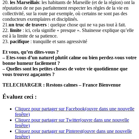
20.
les Marseillais
: les habitants de Marseille (et de la région) ont la
réputation de ne pas parfaitement respecter les règles de la vie en
collectivité, sur la route par exemple, où certains ne sont pas des
conducteurs exemplaires et disciplinés.
21.
un truc de travers
: quelque chose qui ne va pas tout à fait.
22.
limite
: ici, cela signifie « presque ». Shainesse explique qu’elle
est à la limite de sa patience.
23.
pacifique
: tranquille et sans agressivité
Et vous, qu’en dites-vous ?
– Etes-vous d’un naturel plutôt calme ou bien perdez-vous votre
bonne humeur facilement ?
– Quelles sont les petites choses de votre vie quotidienne que
vous trouvez agaçantes ?
TELECHARGER : Restons calmes – France Bienvenue
Évaluez ceci :
Cliquez pour partager sur Facebook(ouvre dans une nouvelle
fenêtre)
Cliquez pour partager sur Twitter(ouvre dans une nouvelle
fenêtre)
Cliquez pour partager sur Pinterest(ouvre dans une nouvelle
fenêtre)