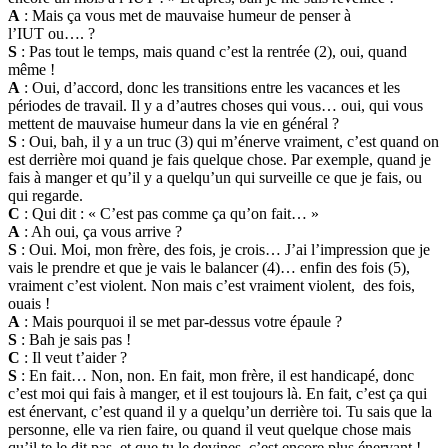
A
: Mais ça vous met de mauvaise humeur de penser à
l’IUT ou…. ?
S
: Pas tout le temps, mais quand c’est la rentrée (2), oui, quand
même !
A
: Oui, d’accord, donc les transitions entre les vacances et les
périodes de travail. Il y a d’autres choses qui vous… oui, qui vous
mettent de mauvaise humeur dans la vie en général ?
S
: Oui, bah, il y a un truc (3) qui m’énerve vraiment, c’est quand on
est derrière moi quand je fais quelque chose. Par exemple, quand je
fais à manger et qu’il y a quelqu’un qui surveille ce que je fais, ou
qui regarde.
C
: Qui dit : « C’est pas comme ça qu’on fait… »
A
: Ah oui, ça vous arrive ?
S
: Oui. Moi, mon frère, des fois, je crois… J’ai l’impression que je
vais le prendre et que je vais le balancer (4)… enfin des fois (5),
vraiment c’est violent. Non mais c’est vraiment violent, des fois,
ouais !
A
: Mais pourquoi il se met par-dessus votre épaule ?
S
: Bah je sais pas !
C
: Il veut t’aider ?
S
: En fait… Non, non. En fait, mon frère, il est handicapé, donc
c’est moi qui fais à manger, et il est toujours là. En fait, c’est ça qui
est énervant, c’est quand il y a quelqu’un derrière toi. Tu sais que la
personne, elle va rien faire, ou quand il veut quelque chose mais
qu’il te le dit pas, et que tu le devines, c’est encore plus énervant !