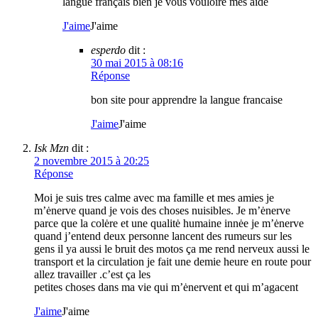
langue français bien je vous vouloire mes aidé
J'aime
J'aime
esperdo
dit :
30 mai 2015 à 08:16
Réponse
bon site pour apprendre la langue francaise
J'aime
J'aime
Isk Mzn
dit :
2 novembre 2015 à 20:25
Réponse
Moi je suis tres calme avec ma famille et mes amies je
m’ėnerve quand je vois des choses nuisibles. Je m’ėnerve
parce que la colėre et une qualitė humaine innėe je m’ėnerve
quand j’entend deux personne lancent des rumeurs sur les
gens il ya aussi le bruit des motos ça me rend nerveux aussi le
transport et la circulation je fait une demie heure en route pour
allez travailler .c’est ça les
petites choses dans ma vie qui m’ėnervent et qui m’agacent
J'aime
J'aime