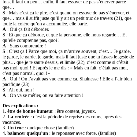
fois, il faut un peu… enfin, il faut essayer de pas s’énerver parce
que…
S
: Mais c’est ça le pire, c’est quand on essaye de pas s’énerver, et
que… mais il suffit juste qu’il y ait un petit truc de travers (21), que
toute la colère qu’on a accumulée, elle parte.
A
: Oui ça fait déborder.
S
: Et que ça déborde, et que la personne, elle nous regarde… Et
qu’elle comprenne pas, quoi !
A
: Sans comprendre !
S
: C’est ça ! Parce que moi, ça m’arrive souvent, c’est… Je garde,
je garde, je garde, je garde, mais il faut juste que tu fasses le geste de
plus… que je te saute dessus, et limite (22), c’est comme si c’était
pas moi, quoi ! Et après je me dis : « Mais en fait, c’était pas moi,
c’est pas normal, quoi !»
A
: Oui ! On l’avait pas vue comme ça, Shainesse ! Elle a l’air bien
pacifique (23).
S
: Ah oui, non !
A
: On va se méfier, on va faire attention !
Des explications :
1.
être de bonne humeur
: être content, joyeux.
2.
La rentrée
: c’est la période de reprise des cours, après des
vacances.
3.
Un truc
: quelque chose (familier)
4.
balancer quelqu’un
: le repousser avec force. (familier)