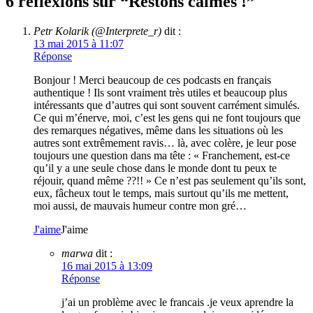
6 réflexions sur “
Restons calmes !
”
Petr Kolarik (@Interprete_r)
dit :
13 mai 2015 à 11:07
Réponse
Bonjour ! Merci beaucoup de ces podcasts en français
authentique ! Ils sont vraiment très utiles et beaucoup plus
intéressants que d’autres qui sont souvent carrément simulés.
Ce qui m’énerve, moi, c’est les gens qui ne font toujours que
des remarques négatives, même dans les situations où les
autres sont extrêmement ravis… là, avec colère, je leur pose
toujours une question dans ma tête : « Franchement, est-ce
qu’il y a une seule chose dans le monde dont tu peux te
réjouir, quand même ??!! » Ce n’est pas seulement qu’ils sont,
eux, fâcheux tout le temps, mais surtout qu’ils me mettent,
moi aussi, de mauvais humeur contre mon gré…
J'aime
J'aime
marwa
dit :
16 mai 2015 à 13:09
Réponse
j’ai un problème avec le francais .je veux aprendre la