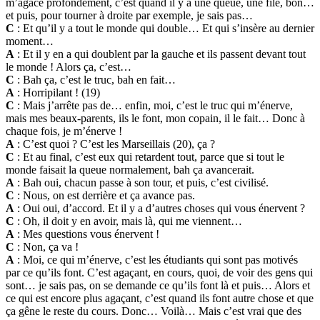
m’agace profondément, c’est quand il y a une queue, une file, bon…
et puis, pour tourner à droite par exemple, je sais pas…
C
: Et qu’il y a tout le monde qui double… Et qui s’insère au dernier
moment…
A
: Et il y en a qui doublent par la gauche et ils passent devant tout
le monde ! Alors ça, c’est…
C
: Bah ça, c’est le truc, bah en fait…
A
: Horripilant ! (19)
C
: Mais j’arrête pas de… enfin, moi, c’est le truc qui m’énerve,
mais mes beaux-parents, ils le font, mon copain, il le fait… Donc à
chaque fois, je m’énerve !
A
: C’est quoi ? C’est les Marseillais (20), ça ?
C
: Et au final, c’est eux qui retardent tout, parce que si tout le
monde faisait la queue normalement, bah ça avancerait.
A
: Bah oui, chacun passe à son tour, et puis, c’est civilisé.
C
: Nous, on est derrière et ça avance pas.
A
: Oui oui, d’accord. Et il y a d’autres choses qui vous énervent ?
C
: Oh, il doit y en avoir, mais là, qui me viennent…
A
: Mes questions vous énervent !
C
: Non, ça va !
A
: Moi, ce qui m’énerve, c’est les étudiants qui sont pas motivés
par ce qu’ils font. C’est agaçant, en cours, quoi, de voir des gens qui
sont… je sais pas, on se demande ce qu’ils font là et puis… Alors et
ce qui est encore plus agaçant, c’est quand ils font autre chose et que
ça gêne le reste du cours. Donc… Voilà… Mais c’est vrai que des