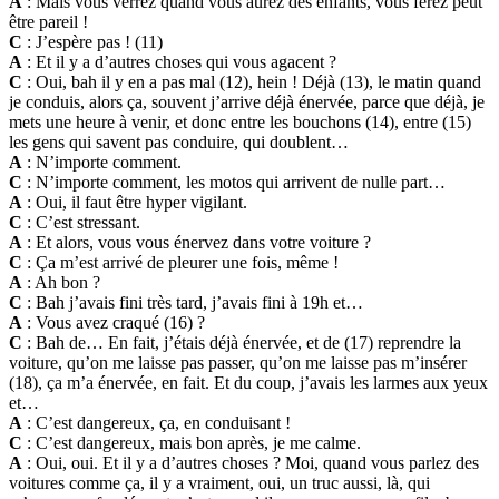
A
: Mais vous verrez quand vous aurez des enfants, vous ferez peut
être pareil !
C
: J’espère pas ! (11)
A
: Et il y a d’autres choses qui vous agacent ?
C
: Oui, bah il y en a pas mal (12), hein ! Déjà (13), le matin quand
je conduis, alors ça, souvent j’arrive déjà énervée, parce que déjà, je
mets une heure à venir, et donc entre les bouchons (14), entre (15)
les gens qui savent pas conduire, qui doublent…
A
: N’importe comment.
C
: N’importe comment, les motos qui arrivent de nulle part…
A
: Oui, il faut être hyper vigilant.
C
: C’est stressant.
A
: Et alors, vous vous énervez dans votre voiture ?
C
: Ça m’est arrivé de pleurer une fois, même !
A
: Ah bon ?
C
: Bah j’avais fini très tard, j’avais fini à 19h et…
A
: Vous avez craqué (16) ?
C
: Bah de… En fait, j’étais déjà énervée, et de (17) reprendre la
voiture, qu’on me laisse pas passer, qu’on me laisse pas m’insérer
(18), ça m’a énervée, en fait. Et du coup, j’avais les larmes aux yeux
et…
A
: C’est dangereux, ça, en conduisant !
C
: C’est dangereux, mais bon après, je me calme.
A
: Oui, oui. Et il y a d’autres choses ? Moi, quand vous parlez des
voitures comme ça, il y a vraiment, oui, un truc aussi, là, qui