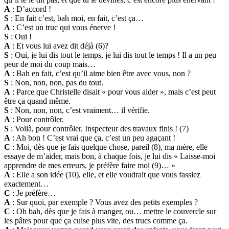
A
: D’accord !
S
: En fait c’est, bah moi, en fait, c’est ça…
A
: C’est un truc qui vous énerve !
S
: Oui !
A
: Et vous lui avez dit déjà (6)?
S
: Oui, je lui dis tout le temps, je lui dis tout le temps ! Il a un peu
peur de moi du coup mais…
A
: Bah en fait, c’est qu’il aime bien être avec vous, non ?
S
: Non, non, non, pas du tout.
A
: Parce que Christelle disait « pour vous aider », mais c’est peut
être ça quand même.
S
: Non, non, non, c’est vraiment… il vérifie.
A
: Pour contrôler.
S
: Voilà, pour contrôler. Inspecteur des travaux finis ! (7)
A
: Ah bon ! C’est vrai que ça, c’est un peu agaçant !
C
: Moi, dès que je fais quelque chose, pareil (8), ma mère, elle
essaye de m’aider, mais bon, à chaque fois, je lui dis « Laisse-moi
apprendre de mes erreurs, je préfère faire moi (9)… »
A
: Elle a son idée (10), elle, et elle voudrait que vous fassiez
exactement…
C
: Je préfère…
A
: Sur quoi, par exemple ? Vous avez des petits exemples ?
C
: Oh bah, dès que je fais à manger, ou… mettre le couvercle sur
les pâtes pour que ça cuise plus vite, des trucs comme ça.