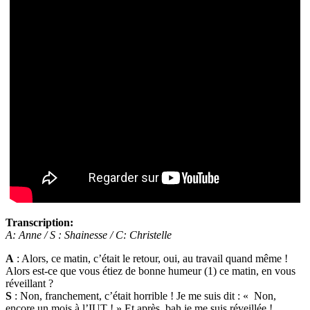
Transcription:
A: Anne / S : Shainesse / C: Christelle
A
: Alors, ce matin, c’était le retour, oui, au travail quand même !
Alors est-ce que vous étiez de bonne humeur (1) ce matin, en vous
réveillant ?
S
: Non, franchement, c’était horrible ! Je me suis dit : « Non,
encore un mois à l’IUT ! » Et après, bah je me suis réveillée !