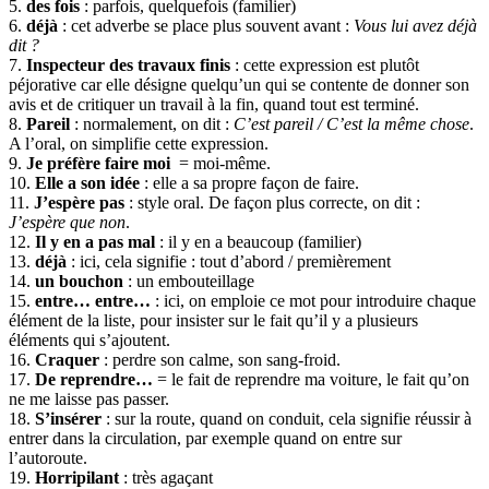
5.
des fois
: parfois, quelquefois (familier)
6.
déjà
: cet adverbe se place plus souvent avant :
Vous lui avez déjà
dit ?
7.
Inspecteur des travaux finis
: cette expression est plutôt
péjorative car elle désigne quelqu’un qui se contente de donner son
avis et de critiquer un travail à la fin, quand tout est terminé.
8.
Pareil
: normalement, on dit :
C’est pareil / C’est la même chose
.
A l’oral, on simplifie cette expression.
9.
Je préfère faire moi
= moi-même.
10.
Elle a son idée
: elle a sa propre façon de faire.
11.
J’espère pas
: style oral. De façon plus correcte, on dit :
J’espère que non
.
12.
Il y en a pas mal
: il y en a beaucoup (familier)
13.
déjà
: ici, cela signifie : tout d’abord / premièrement
14.
un bouchon
: un embouteillage
15.
entre… entre…
: ici, on emploie ce mot pour introduire chaque
élément de la liste, pour insister sur le fait qu’il y a plusieurs
éléments qui s’ajoutent.
16.
Craquer
: perdre son calme, son sang-froid.
17.
De reprendre…
= le fait de reprendre ma voiture, le fait qu’on
ne me laisse pas passer.
18.
S’insérer
: sur la route, quand on conduit, cela signifie réussir à
entrer dans la circulation, par exemple quand on entre sur
l’autoroute.
19.
Horripilant
: très agaçant