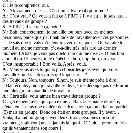
C
: Je te comprends, oui.
N
: Ah vraiment, c’est… C’est un calvaire (4) pour moi !
A
: C’est vrai ? Ça vous a fait ça à l’IUT ? Il y a eu… je sais pas…
des travaux de groupe ?
S
: A l’IUT, il y a que ça, hein !
N
: Bah, concrètement, je travaille toujours avec les mêmes
personnes, parce que j’ai l’habitude de travailler avec ces personnes-
là. Je sais que je vais m’entendre avec eux, quoi… On va faire le
travail au même moment, c’est-à-dire très, très tard au dernier
moment ! Alors, je veux pas quelqu’un qui me dise : « Ouais bon
alors, il est 15 heures, tu te dépêches, hop, hop, hop, on y va. »
C’est insupportable ! Bon voilà. Après, voilà.
A
: Mais vous avez toujours pu choisir les gens avec qui vous
travaillez ou il y a des profs qui imposent… ?
N
: Toujours. Non, toujours. Sinon, je suis même prête à dire :
« Bah écoutez, moi, je travaille seule. Ça me dérange pas de fournir
une plus grosse quantité de travail. »
A
: Christelle, vous aimez bien travailler en groupe ?
C
: Ça dépend avec qui, parce que… Bah, la semaine dernière,
c’était en… dans une matière de calculs, tout ça, on a fait un partiel
(5) mais en groupe. Donc on était en trois groupes. Il y avait…
Voilà, il a fait un groupe avec deux, trois personnes qui sont
vraiment, vraiment jamais, jamais là, quoi ! C’était la première fois
qu’ils venaient dans son cours !