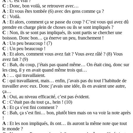
A
: C’est vrai ?
C
: Donc, bon voilà, se retrouver avec…
A
: Et vous êtes tombée (6) avec des gens comme ça ?
C
: Voilà.
A
: Et alors, comment ça se passe du coup ? C’est vous qui avez dû
prendre en charge plein de choses ou ils se sont impliqués ?
C
: Non, ils se sont pas impliqués, ils sont partis se chercher une
boisson. Donc bon… ça énerve un peu, franchement !
A
: Un peu beaucoup ! (7)
C
: Un peu beaucoup !
A
: Et alors, comment vous avez fait ? Vous avez râlé ? (8) Vous
avez fait ? (9)
C
: Bah, du coup, j’étais pas quand même… On était cinq, donc sur
les cinq, il y en avait quand même trois qui…
A
: … qui travaillaient.
C
: qui travaillaient, mais… enfin, j’avais pas du tout l’habitude de
travailler avec eux. Donc j’avais une idée, ils en avaient une autre,
ça…
A
: Oui, au niveau efficacité, c’est pas évident.
C
: C’était pas du tout ça., hein ! (10)
A
: Et ça s’est fini comment ?
C
: Bah, ça s’est fini… bon, plutôt bien mais on va voir la note après
!
A
: Et les non impliqués, ils ont… ils auront la même note que tout
le monde ?