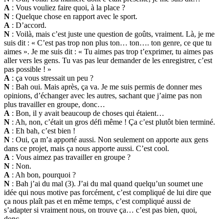
A
: Vous vouliez faire quoi, à la place ?
N
: Quelque chose en rapport avec le sport.
A
: D’accord.
N
: Voilà, mais c’est juste une question de goûts, vraiment. Là, je me
suis dit : « C’est pas trop non plus ton… ton…. ton genre, ce que tu
aimes ». Je me suis dit : « Tu aimes pas trop t’exprimer, tu aimes pas
aller vers les gens. Tu vas pas leur demander de les enregistrer, c’est
pas possible ! »
A
: ça vous stressait un peu ?
N
: Bah oui. Mais après, ça va. Je me suis permis de donner mes
opinions, d’échanger avec les autres, sachant que j’aime pas non
plus travailler en groupe, donc…
A
: Bon, il y avait beaucoup de choses qui étaient…
N
: Ah, non, c’était un gros défi même ! Ça c’est plutôt bien terminé.
A
: Eh bah, c’est bien !
N
: Oui, ça m’a apporté aussi. Non seulement on apporte aux gens
dans ce projet, mais ça nous apporte aussi. C’est cool.
A
: Vous aimez pas travailler en groupe ?
N
: Non.
A
: Ah bon, pourquoi ?
N
: Bah j’ai du mal (3). J’ai du mal quand quelqu’un soumet une
idée qui nous motive pas forcément, c’est compliqué de lui dire que
ça nous plaît pas et en même temps, c’est compliqué aussi de
s’adapter si vraiment nous, on trouve ça… c’est pas bien, quoi,
donc…