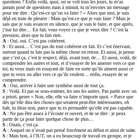
questions ? Enfin voilà, quoi, on se voit tous les jours, tu m’as
jamais posé de questions mais à minuit, tu m’envoies un message
pour me dire : Qu’est-ce qu’on va faire ? » Alors que moi, je suis
déjà en train de pleurer : Mais qu’est-ce que je vais faire ? Mais je
sais que je vais avancer en silence, que je vais le faire, et que après,
j’irai lui dire… En fait, vous voyez ce que je veux dire ? C’est la
pression, alors que tu fais rien.
A
: Oui, oui. C’est pas cohérent.
S
: Et aussi… C’est pas du tout cohérent en fait. Et c’est énervant,
surtout quand tu fais pas la même chose en retour. Et aussi, je pense
que c’est ça, c’est le respect, déjà, avant tout, de… Et aussi, voilà, de
comprendre les autres et tout, et d’essayer de les amener vers ce que
toi, tu veux mais en essayant de faire en sorte qu’ils aiment aussi ce
que tu veux ou aller vers ce qu’ils veulent… enfin, essayer de se
comprendre.
A
: Oui, arriver à faire une synthèse aussi de tout ça.
S
: Voilà. Et pas se sous-estimer, les uns les autres. Pas partir avec un
a priori, genre « Non, elle, elle va faire n’importe quoi. » Parce que
dès qu’elle dira des choses qui seraient peut-être intéressantes, eh
bah, tu diras non, parce que tu es persuadée qu’elle est pas capable.
A
: Ne pas être assez à l’écoute et ouvert, et de se dire : je peux
partir de ça pour faire quelque chose de plus…
S
: Ouais, c’est ça.
A
: Auquel on n’avait pas pensé forcément au début et ainsi de suite.
S
: Mais bon, à l’IUT, on a eu beaucoup de travail en groupe, et je