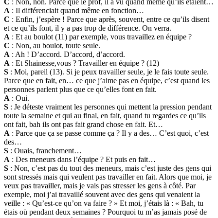
C
: Non, non. Parce que le prof, il a vu quand même qu’ils étaient…
A
: Il différenciait quand même en fonction…
C
: Enfin, j’espère ! Parce que après, souvent, entre ce qu’ils disent
et ce qu’ils font, il y a pas trop de différence. On verra.
A
: Et au boulot (11) par exemple, vous travaillez en équipe ?
C
: Non, au boulot, toute seule.
A
: Ah ! D’accord. D’accord, d’accord.
A
: Et Shainesse,vous ? Travailler en équipe ? (12)
S
: Moi, pareil (13). Si je peux travailler seule, je le fais toute seule.
Parce que en fait, en… ce que j’aime pas en équipe, c’est quand les
personnes parlent plus que ce qu’elles font en fait.
A
: Oui.
S
: Je déteste vraiment les personnes qui mettent la pression pendant
toute la semaine et qui au final, en fait, quand tu regardes ce qu’ils
ont fait, bah ils ont pas fait grand chose en fait. Et…
A
: Parce que ça se passe comme ça ? Il y a des… C’est quoi, c’est
des…
S
: Ouais, franchement…
A
: Des meneurs dans l’équipe ? Et puis en fait…
S
: Non, c’est pas du tout des meneurs, mais c’est juste des gens qui
sont stressés mais qui veulent pas travailler en fait. Alors que moi, je
veux pas travailler, mais je vais pas stresser les gens à côté. Par
exemple, moi j’ai travaillé souvent avec des gens qui venaient la
veille : « Qu’est-ce qu’on va faire ? » Et moi, j’étais là : « Bah, tu
étais où pendant deux semaines ? Pourquoi tu m’as jamais posé de