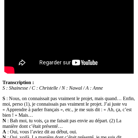
Transcription :
S : Shainesse / C : Christelle / N : Nawal / A : Anne
S
: Nous, on connaissait pas vraiment le projet, mais quand… Enfin,
moi, perso (1), je connaissais pas vraiment le projet. J’ai juste vu
« Apprendre à parler français », etc., je me suis dit : « Ah, ça, c’est
bien ! » Mais…
N
: Bah moi, tu vois, ça me faisait pas envie au départ. (2) La
manière dont c’était présenté…
A
: Oui, vous l’aviez dit au début, oui.
N
: Oui, voilà. La manière dont c’était présenté, je me suis dit…