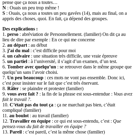
pense que ça nous a toutes…
N
: Ouais un peu trop même !
S
: Ouais, ça nous a toutes un peu gavées (14), mais au final, on a
appris des choses, quoi. En fait, ça dépend des groupes.
Des explications :
1.
perso
: abréviation de Personnellement. (familier) On dit ça au
lieu de dire par exemple : En ce qui me concerne
2.
au départ
: au début
3.
j’ai du mal
: c’est difficile pour moi
4.
un calvaire
: une situation très difficile, une vraie épreuve
5.
un partiel
: à l’université, il s’agit d’un examen, d’un test.
6.
Tomber avec quelqu’un
: se retrouver dans le même groupe que
quelqu’un sans l’avoir choisi.
7.
Un peu beaucoup
: ces mots ne vont pas ensemble. Donc ici,
c’est pour insister sur le fait que c’est très énervant.
8.
Râler
: se plaindre et protester (familier)
9.
vous avez fait ?
: la fin de la phrase est sous-entendue :
Vous avez
fait le travail ?
.
10.
C’était pas du tout ça
: ça ne marchait pas bien, c’était
compliqué (familier)
11.
au boulot
: au travail (familier)
12.
Travailler en équipe
: ce qui est sous-entendu, c’est :
Que
pensez-vous du fait de travailler en équipe ?
13.
Pareil
: c’est pareil, c’est la même chose (familier)