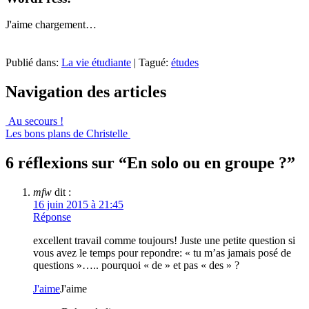
J'aime
chargement…
Publié dans:
La vie étudiante
|
Tagué:
études
Navigation des articles
Au secours !
Les bons plans de Christelle
6 réflexions sur “
En solo ou en groupe ?
”
mfw
dit :
16 juin 2015 à 21:45
Réponse
excellent travail comme toujours! Juste une petite question si
vous avez le temps pour repondre: « tu m’as jamais posé de
questions »….. pourquoi « de » et pas « des » ?
J'aime
J'aime