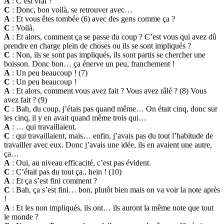
A
: C’est vrai ?
C
: Donc, bon voilà, se retrouver avec…
A
: Et vous êtes tombée (6) avec des gens comme ça ?
C
: Voilà.
A
: Et alors, comment ça se passe du coup ? C’est vous qui avez dû
prendre en charge plein de choses ou ils se sont impliqués ?
C
: Non, ils se sont pas impliqués, ils sont partis se chercher une
boisson. Donc bon… ça énerve un peu, franchement !
A
: Un peu beaucoup ! (7)
C
: Un peu beaucoup !
A
: Et alors, comment vous avez fait ? Vous avez râlé ? (8) Vous
avez fait ? (9)
C
: Bah, du coup, j’étais pas quand même… On était cinq, donc sur
les cinq, il y en avait quand même trois qui…
A
: … qui travaillaient.
C
: qui travaillaient, mais… enfin, j’avais pas du tout l’habitude de
travailler avec eux. Donc j’avais une idée, ils en avaient une autre,
ça…
A
: Oui, au niveau efficacité, c’est pas évident.
C
: C’était pas du tout ça., hein ! (10)
A
: Et ça s’est fini comment ?
C
: Bah, ça s’est fini… bon, plutôt bien mais on va voir la note après
!
A
: Et les non impliqués, ils ont… ils auront la même note que tout
le monde ?