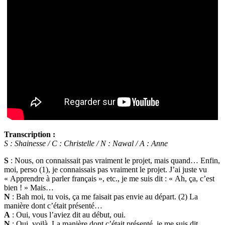
Transcription :
S : Shainesse / C : Christelle / N : Nawal / A : Anne
S
: Nous, on connaissait pas vraiment le projet, mais quand… Enfin,
moi, perso (1), je connaissais pas vraiment le projet. J’ai juste vu
« Apprendre à parler français », etc., je me suis dit : « Ah, ça, c’est
bien ! » Mais…
N
: Bah moi, tu vois, ça me faisait pas envie au départ. (2) La
manière dont c’était présenté…
A
: Oui, vous l’aviez dit au début, oui.
N
: Oui, voilà. La manière dont c’était présenté, je me suis dit…