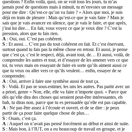
questions ? Enfin voilà, quoi, on se voit tous les jours, tu m’as
jamais posé de questions mais à minuit, tu m’envoies un message
pour me dire : Qu’est-ce qu’on va faire ? » Alors que moi, je suis
déjà en train de pleurer : Mais qu’est-ce que je vais faire ? Mais je
sais que je vais avancer en silence, que je vais le faire, et que après,
j’irai lui dire… En fait, vous voyez ce que je veux dire ? C’est la
pression, alors que tu fais rien.
A
: Oui, oui. C’est pas cohérent.
S
: Et aussi… C’est pas du tout cohérent en fait. Et c’est énervant,
surtout quand tu fais pas la même chose en retour. Et aussi, je pense
que c’est ça, c’est le respect, déjà, avant tout, de… Et aussi, voilà, de
comprendre les autres et tout, et d’essayer de les amener vers ce que
toi, tu veux mais en essayant de faire en sorte qu’ils aiment aussi ce
que tu veux ou aller vers ce qu’ils veulent… enfin, essayer de se
comprendre.
A
: Oui, arriver à faire une synthèse aussi de tout ça.
S
: Voilà. Et pas se sous-estimer, les uns les autres. Pas partir avec un
a priori, genre « Non, elle, elle va faire n’importe quoi. » Parce que
dès qu’elle dira des choses qui seraient peut-être intéressantes, eh
bah, tu diras non, parce que tu es persuadée qu’elle est pas capable.
A
: Ne pas être assez à l’écoute et ouvert, et de se dire : je peux
partir de ça pour faire quelque chose de plus…
S
: Ouais, c’est ça.
A
: Auquel on n’avait pas pensé forcément au début et ainsi de suite.
S
: Mais bon, à l’IUT, on a eu beaucoup de travail en groupe, et je