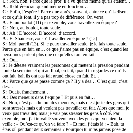
C
: Non, non. Parce que le prof, il a vu quand même qu’ils étaient…
A
: Il différenciait quand même en fonction…
C
: Enfin, j’espère ! Parce que après, souvent, entre ce qu’ils disent
et ce qu’ils font, il y a pas trop de différence. On verra.
A
: Et au boulot (11) par exemple, vous travaillez en équipe ?
C
: Non, au boulot, toute seule.
A
: Ah ! D’accord. D’accord, d’accord.
A
: Et Shainesse,vous ? Travailler en équipe ? (12)
S
: Moi, pareil (13). Si je peux travailler seule, je le fais toute seule.
Parce que en fait, en… ce que j’aime pas en équipe, c’est quand les
personnes parlent plus que ce qu’elles font en fait.
A
: Oui.
S
: Je déteste vraiment les personnes qui mettent la pression pendant
toute la semaine et qui au final, en fait, quand tu regardes ce qu’ils
ont fait, bah ils ont pas fait grand chose en fait. Et…
A
: Parce que ça se passe comme ça ? Il y a des… C’est quoi, c’est
des…
S
: Ouais, franchement…
A
: Des meneurs dans l’équipe ? Et puis en fait…
S
: Non, c’est pas du tout des meneurs, mais c’est juste des gens qui
sont stressés mais qui veulent pas travailler en fait. Alors que moi, je
veux pas travailler, mais je vais pas stresser les gens à côté. Par
exemple, moi j’ai travaillé souvent avec des gens qui venaient la
veille : « Qu’est-ce qu’on va faire ? » Et moi, j’étais là : « Bah, tu
étais où pendant deux semaines ? Pourquoi tu m’as jamais posé de