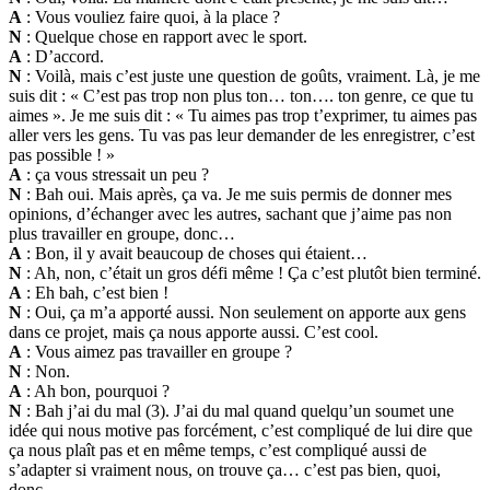
A
: Vous vouliez faire quoi, à la place ?
N
: Quelque chose en rapport avec le sport.
A
: D’accord.
N
: Voilà, mais c’est juste une question de goûts, vraiment. Là, je me
suis dit : « C’est pas trop non plus ton… ton…. ton genre, ce que tu
aimes ». Je me suis dit : « Tu aimes pas trop t’exprimer, tu aimes pas
aller vers les gens. Tu vas pas leur demander de les enregistrer, c’est
pas possible ! »
A
: ça vous stressait un peu ?
N
: Bah oui. Mais après, ça va. Je me suis permis de donner mes
opinions, d’échanger avec les autres, sachant que j’aime pas non
plus travailler en groupe, donc…
A
: Bon, il y avait beaucoup de choses qui étaient…
N
: Ah, non, c’était un gros défi même ! Ça c’est plutôt bien terminé.
A
: Eh bah, c’est bien !
N
: Oui, ça m’a apporté aussi. Non seulement on apporte aux gens
dans ce projet, mais ça nous apporte aussi. C’est cool.
A
: Vous aimez pas travailler en groupe ?
N
: Non.
A
: Ah bon, pourquoi ?
N
: Bah j’ai du mal (3). J’ai du mal quand quelqu’un soumet une
idée qui nous motive pas forcément, c’est compliqué de lui dire que
ça nous plaît pas et en même temps, c’est compliqué aussi de
s’adapter si vraiment nous, on trouve ça… c’est pas bien, quoi,
donc…