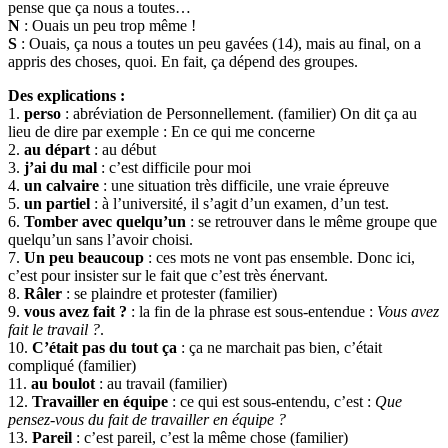
pense que ça nous a toutes…
N
: Ouais un peu trop même !
S
: Ouais, ça nous a toutes un peu gavées (14), mais au final, on a
appris des choses, quoi. En fait, ça dépend des groupes.
Des explications :
1.
perso
: abréviation de Personnellement. (familier) On dit ça au
lieu de dire par exemple : En ce qui me concerne
2.
au départ
: au début
3.
j’ai du mal
: c’est difficile pour moi
4.
un calvaire
: une situation très difficile, une vraie épreuve
5.
un partiel
: à l’université, il s’agit d’un examen, d’un test.
6.
Tomber avec quelqu’un
: se retrouver dans le même groupe que
quelqu’un sans l’avoir choisi.
7.
Un peu beaucoup
: ces mots ne vont pas ensemble. Donc ici,
c’est pour insister sur le fait que c’est très énervant.
8.
Râler
: se plaindre et protester (familier)
9.
vous avez fait ?
: la fin de la phrase est sous-entendue :
Vous avez
fait le travail ?
.
10.
C’était pas du tout ça
: ça ne marchait pas bien, c’était
compliqué (familier)
11.
au boulot
: au travail (familier)
12.
Travailler en équipe
: ce qui est sous-entendu, c’est :
Que
pensez-vous du fait de travailler en équipe ?
13.
Pareil
: c’est pareil, c’est la même chose (familier)