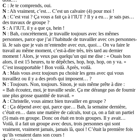
C
: Je te comprends, oui.
N
: Ah vraiment, c’est… C’est un calvaire (4) pour moi !
A
: C’est vrai ? Ça vous a fait ça à l’IUT ? Il y a eu… je sais pas…
des travaux de groupe ?
S
: A l’IUT, il y a que ça, hein !
N
: Bah, concrètement, je travaille toujours avec les mêmes
personnes, parce que j’ai l’habitude de travailler avec ces personnes-
là. Je sais que je vais m’entendre avec eux, quoi… On va faire le
travail au même moment, c’est-à-dire très, très tard au dernier
moment ! Alors, je veux pas quelqu’un qui me dise : « Ouais bon
alors, il est 15 heures, tu te dépêches, hop, hop, hop, on y va. »
C’est insupportable ! Bon voilà. Après, voilà.
A
: Mais vous avez toujours pu choisir les gens avec qui vous
travaillez ou il y a des profs qui imposent… ?
N
: Toujours. Non, toujours. Sinon, je suis même prête à dire :
« Bah écoutez, moi, je travaille seule. Ça me dérange pas de fournir
une plus grosse quantité de travail. »
A
: Christelle, vous aimez bien travailler en groupe ?
C
: Ça dépend avec qui, parce que… Bah, la semaine dernière,
c’était en… dans une matière de calculs, tout ça, on a fait un partiel
(5) mais en groupe. Donc on était en trois groupes. Il y avait…
Voilà, il a fait un groupe avec deux, trois personnes qui sont
vraiment, vraiment jamais, jamais là, quoi ! C’était la première fois
qu’ils venaient dans son cours !