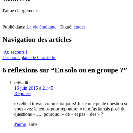
J'aime
chargement…
Publié dans:
La vie étudiante
|
Tagué:
études
Navigation des articles
Au secours !
Les bons plans de Christelle
6 réflexions sur “
En solo ou en groupe ?
”
mfw
dit :
16 juin 2015 à 21:45
Réponse
excellent travail comme toujours! Juste une petite question si
vous avez le temps pour repondre: « tu m’as jamais posé de
questions »….. pourquoi « de » et pas « des » ?
J'aime
J'aime