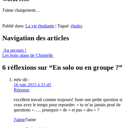
J'aime
chargement…
Publié dans:
La vie étudiante
|
Tagué:
études
Navigation des articles
Au secours !
Les bons plans de Christelle
6 réflexions sur “
En solo ou en groupe ?
”
mfw
dit :
16 juin 2015 à 21:45
Réponse
excellent travail comme toujours! Juste une petite question si
vous avez le temps pour repondre: « tu m’as jamais posé de
questions »….. pourquoi « de » et pas « des » ?
J'aime
J'aime