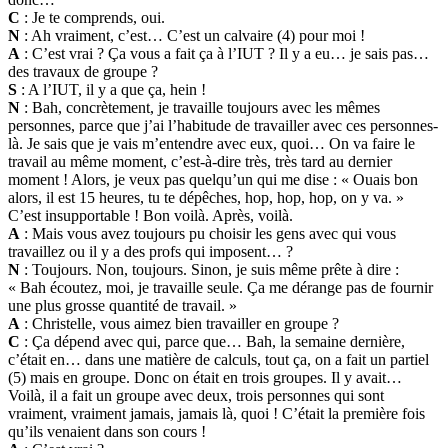
C
: Je te comprends, oui.
N
: Ah vraiment, c’est… C’est un calvaire (4) pour moi !
A
: C’est vrai ? Ça vous a fait ça à l’IUT ? Il y a eu… je sais pas…
des travaux de groupe ?
S
: A l’IUT, il y a que ça, hein !
N
: Bah, concrètement, je travaille toujours avec les mêmes
personnes, parce que j’ai l’habitude de travailler avec ces personnes-
là. Je sais que je vais m’entendre avec eux, quoi… On va faire le
travail au même moment, c’est-à-dire très, très tard au dernier
moment ! Alors, je veux pas quelqu’un qui me dise : « Ouais bon
alors, il est 15 heures, tu te dépêches, hop, hop, hop, on y va. »
C’est insupportable ! Bon voilà. Après, voilà.
A
: Mais vous avez toujours pu choisir les gens avec qui vous
travaillez ou il y a des profs qui imposent… ?
N
: Toujours. Non, toujours. Sinon, je suis même prête à dire :
« Bah écoutez, moi, je travaille seule. Ça me dérange pas de fournir
une plus grosse quantité de travail. »
A
: Christelle, vous aimez bien travailler en groupe ?
C
: Ça dépend avec qui, parce que… Bah, la semaine dernière,
c’était en… dans une matière de calculs, tout ça, on a fait un partiel
(5) mais en groupe. Donc on était en trois groupes. Il y avait…
Voilà, il a fait un groupe avec deux, trois personnes qui sont
vraiment, vraiment jamais, jamais là, quoi ! C’était la première fois
qu’ils venaient dans son cours !