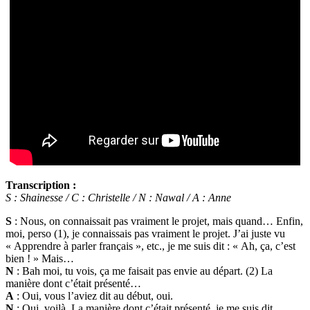
Transcription :
S : Shainesse / C : Christelle / N : Nawal / A : Anne
S
: Nous, on connaissait pas vraiment le projet, mais quand… Enfin,
moi, perso (1), je connaissais pas vraiment le projet. J’ai juste vu
« Apprendre à parler français », etc., je me suis dit : « Ah, ça, c’est
bien ! » Mais…
N
: Bah moi, tu vois, ça me faisait pas envie au départ. (2) La
manière dont c’était présenté…
A
: Oui, vous l’aviez dit au début, oui.
N
: Oui, voilà. La manière dont c’était présenté, je me suis dit…