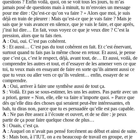
questions ? Enfin voilà, quoi, on se voit tous les jours, tu m’as
jamais posé de questions mais à minuit, tu m’envoies un message
pour me dire : Qu’est-ce qu’on va faire ? » Alors que moi, je suis
déjà en train de pleurer : Mais qu’est-ce que je vais faire ? Mais je
sais que je vais avancer en silence, que je vais le faire, et que après,
j’irai lui dire… En fait, vous voyez ce que je veux dire ? C’est la
pression, alors que tu fais rien.
A
: Oui, oui. C’est pas cohérent.
S
: Et aussi… C’est pas du tout cohérent en fait. Et c’est énervant,
surtout quand tu fais pas la même chose en retour. Et aussi, je pense
que c’est ça, c’est le respect, déjà, avant tout, de… Et aussi, voilà, de
comprendre les autres et tout, et d’essayer de les amener vers ce que
toi, tu veux mais en essayant de faire en sorte qu’ils aiment aussi ce
que tu veux ou aller vers ce qu’ils veulent… enfin, essayer de se
comprendre.
A
: Oui, arriver à faire une synthèse aussi de tout ça.
S
: Voilà. Et pas se sous-estimer, les uns les autres. Pas partir avec un
a priori, genre « Non, elle, elle va faire n’importe quoi. » Parce que
dès qu’elle dira des choses qui seraient peut-être intéressantes, eh
bah, tu diras non, parce que tu es persuadée qu’elle est pas capable.
A
: Ne pas être assez à l’écoute et ouvert, et de se dire : je peux
partir de ça pour faire quelque chose de plus…
S
: Ouais, c’est ça.
A
: Auquel on n’avait pas pensé forcément au début et ainsi de suite.
S
: Mais bon, à l’IUT, on a eu beaucoup de travail en groupe, et je