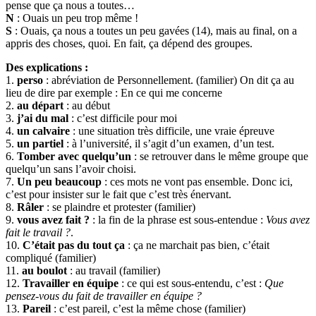
pense que ça nous a toutes…
N
: Ouais un peu trop même !
S
: Ouais, ça nous a toutes un peu gavées (14), mais au final, on a
appris des choses, quoi. En fait, ça dépend des groupes.
Des explications :
1.
perso
: abréviation de Personnellement. (familier) On dit ça au
lieu de dire par exemple : En ce qui me concerne
2.
au départ
: au début
3.
j’ai du mal
: c’est difficile pour moi
4.
un calvaire
: une situation très difficile, une vraie épreuve
5.
un partiel
: à l’université, il s’agit d’un examen, d’un test.
6.
Tomber avec quelqu’un
: se retrouver dans le même groupe que
quelqu’un sans l’avoir choisi.
7.
Un peu beaucoup
: ces mots ne vont pas ensemble. Donc ici,
c’est pour insister sur le fait que c’est très énervant.
8.
Râler
: se plaindre et protester (familier)
9.
vous avez fait ?
: la fin de la phrase est sous-entendue :
Vous avez
fait le travail ?
.
10.
C’était pas du tout ça
: ça ne marchait pas bien, c’était
compliqué (familier)
11.
au boulot
: au travail (familier)
12.
Travailler en équipe
: ce qui est sous-entendu, c’est :
Que
pensez-vous du fait de travailler en équipe ?
13.
Pareil
: c’est pareil, c’est la même chose (familier)