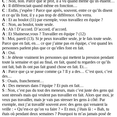
C
: Non, non. Parce que le prof, il a vu quand même qu’ils étaient…
A
: Il différenciait quand même en fonction…
C
: Enfin, j’espère ! Parce que après, souvent, entre ce qu’ils disent
et ce qu’ils font, il y a pas trop de différence. On verra.
A
: Et au boulot (11) par exemple, vous travaillez en équipe ?
C
: Non, au boulot, toute seule.
A
: Ah ! D’accord. D’accord, d’accord.
A
: Et Shainesse,vous ? Travailler en équipe ? (12)
S
: Moi, pareil (13). Si je peux travailler seule, je le fais toute seule.
Parce que en fait, en… ce que j’aime pas en équipe, c’est quand les
personnes parlent plus que ce qu’elles font en fait.
A
: Oui.
S
: Je déteste vraiment les personnes qui mettent la pression pendant
toute la semaine et qui au final, en fait, quand tu regardes ce qu’ils
ont fait, bah ils ont pas fait grand chose en fait. Et…
A
: Parce que ça se passe comme ça ? Il y a des… C’est quoi, c’est
des…
S
: Ouais, franchement…
A
: Des meneurs dans l’équipe ? Et puis en fait…
S
: Non, c’est pas du tout des meneurs, mais c’est juste des gens qui
sont stressés mais qui veulent pas travailler en fait. Alors que moi, je
veux pas travailler, mais je vais pas stresser les gens à côté. Par
exemple, moi j’ai travaillé souvent avec des gens qui venaient la
veille : « Qu’est-ce qu’on va faire ? » Et moi, j’étais là : « Bah, tu
étais où pendant deux semaines ? Pourquoi tu m’as jamais posé de