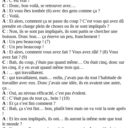
A
: C’est vrai ?
C
: Donc, bon voilà, se retrouver avec…
A
: Et vous êtes tombée (6) avec des gens comme ça ?
C
: Voilà.
A
: Et alors, comment ça se passe du coup ? C’est vous qui avez dû
prendre en charge plein de choses ou ils se sont impliqués ?
C
: Non, ils se sont pas impliqués, ils sont partis se chercher une
boisson. Donc bon… ça énerve un peu, franchement !
A
: Un peu beaucoup ! (7)
C
: Un peu beaucoup !
A
: Et alors, comment vous avez fait ? Vous avez râlé ? (8) Vous
avez fait ? (9)
C
: Bah, du coup, j’étais pas quand même… On était cinq, donc sur
les cinq, il y en avait quand même trois qui…
A
: … qui travaillaient.
C
: qui travaillaient, mais… enfin, j’avais pas du tout l’habitude de
travailler avec eux. Donc j’avais une idée, ils en avaient une autre,
ça…
A
: Oui, au niveau efficacité, c’est pas évident.
C
: C’était pas du tout ça., hein ! (10)
A
: Et ça s’est fini comment ?
C
: Bah, ça s’est fini… bon, plutôt bien mais on va voir la note après
!
A
: Et les non impliqués, ils ont… ils auront la même note que tout
le monde ?