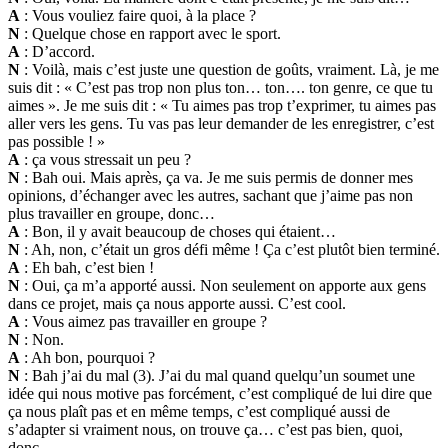
A
: Vous vouliez faire quoi, à la place ?
N
: Quelque chose en rapport avec le sport.
A
: D’accord.
N
: Voilà, mais c’est juste une question de goûts, vraiment. Là, je me
suis dit : « C’est pas trop non plus ton… ton…. ton genre, ce que tu
aimes ». Je me suis dit : « Tu aimes pas trop t’exprimer, tu aimes pas
aller vers les gens. Tu vas pas leur demander de les enregistrer, c’est
pas possible ! »
A
: ça vous stressait un peu ?
N
: Bah oui. Mais après, ça va. Je me suis permis de donner mes
opinions, d’échanger avec les autres, sachant que j’aime pas non
plus travailler en groupe, donc…
A
: Bon, il y avait beaucoup de choses qui étaient…
N
: Ah, non, c’était un gros défi même ! Ça c’est plutôt bien terminé.
A
: Eh bah, c’est bien !
N
: Oui, ça m’a apporté aussi. Non seulement on apporte aux gens
dans ce projet, mais ça nous apporte aussi. C’est cool.
A
: Vous aimez pas travailler en groupe ?
N
: Non.
A
: Ah bon, pourquoi ?
N
: Bah j’ai du mal (3). J’ai du mal quand quelqu’un soumet une
idée qui nous motive pas forcément, c’est compliqué de lui dire que
ça nous plaît pas et en même temps, c’est compliqué aussi de
s’adapter si vraiment nous, on trouve ça… c’est pas bien, quoi,
donc…