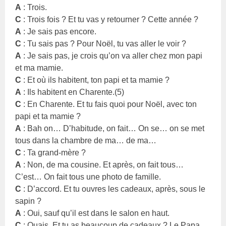
A
: Trois.
C
: Trois fois ? Et tu vas y retourner ? Cette année ?
A
: Je sais pas encore.
C
: Tu sais pas ? Pour Noël, tu vas aller le voir ?
A
: Je sais pas, je crois qu’on va aller chez mon papi
et ma mamie.
C
: Et où ils habitent, ton papi et ta mamie ?
A
: Ils habitent en Charente.(5)
C
: En Charente. Et tu fais quoi pour Noël, avec ton
papi et ta mamie ?
A
: Bah on… D’habitude, on fait… On se… on se met
tous dans la chambre de ma… de ma…
C
: Ta grand-mère ?
A
: Non, de ma cousine. Et après, on fait tous…
C’est… On fait tous une photo de famille.
C
: D’accord. Et tu ouvres les cadeaux, après, sous le
sapin ?
A
: Oui, sauf qu’il est dans le salon en haut.
C
: Ouais. Et tu as beaucoup de cadeaux ? Le Papa