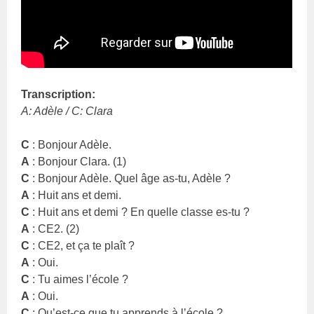
Transcription:
A: Adèle / C: Clara
C
: Bonjour Adèle.
A
: Bonjour Clara. (1)
C
: Bonjour Adèle. Quel âge as-tu, Adèle ?
A
: Huit ans et demi.
C
: Huit ans et demi ? En quelle classe es-tu ?
A
: CE2. (2)
C
: CE2, et ça te plaît ?
A
: Oui.
C
: Tu aimes l’école ?
A
: Oui.
C
: Qu’est-ce que tu apprends à l’école ?