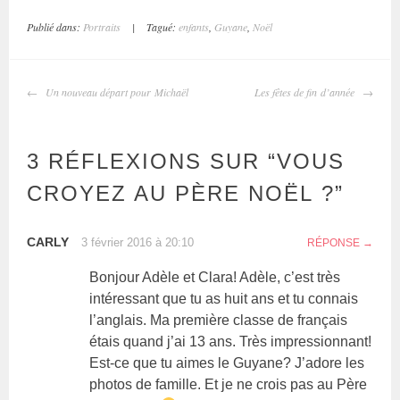
Publié dans:
Portraits
|
Tagué:
enfants
,
Guyane
,
Noël
Un nouveau départ pour Michaël
Les fêtes de fin d’année
3 RÉFLEXIONS SUR “
VOUS
CROYEZ AU PÈRE NOËL ?
”
CARLY
3 février 2016 à 20:10
RÉPONSE
Bonjour Adèle et Clara! Adèle, c’est très
intéressant que tu as huit ans et tu connais
l’anglais. Ma première classe de français
étais quand j’ai 13 ans. Très impressionnant!
Est-ce que tu aimes le Guyane? J’adore les
photos de famille. Et je ne crois pas au Père