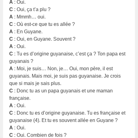
A
: Oui.
C
: Oui, ça t’a plu ?
A
: Mmmh… oui.
C
: Où est-ce que tu es allée ?
A
: En Guyane.
C
: Oui, en Guyane. Souvent ?
A
: Oui.
C
: Tu es d’origine guyanaise, c’est ça ? Ton papa est
guyanais ?
A
: Moi, je suis… Non, je… Oui, mon père, il est
guyanais. Mais moi, je suis pas guyanaise. Je crois
que si mais je sais plus.
C
: Donc tu as un papa guyanais et une maman
française.
A
: Oui.
C
: Donc tu es d’origine guyanaise. Tu es française et
guyanaise (4). Et tu es souvent allée en Guyane ?
A
: Oui.
C
: Oui. Combien de fois ?