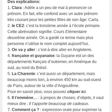
Des explications:
1.
Clara
: Adèle a un peu de mal à prononcer ce
prénom. En fait, elle confond avec un autre prénom
très courant pour les petites filles de son âge: Carla.
2.
le CE2
: c’est la troisième année à l’école primaire.
Cette abréviation signifie:
Cours Elémentaire
deuxième année
. On a gardé ce terme mais plus
personne n’utilise le nom complet aujourd’hui.
3.
On va y aller
: c’est-à-dire aller en Angleterre.
4.
française et guyanaise
: la Guyane est un des
départements français d’outremer, en Amérique du
sud, au nord du Brésil.
5.
La Charente
: c’est aussi un département, mais
beaucoup moins loin, à environ 450 km au sud-ouest
de Paris, autour de la ville d’Angoulême.
Pour en savoir plus, vous pouvez
cliquer ici
.
6.
Il t’emmène…
: à propos de choses, d’objets, il vaut
mieux dire :
Il t’apporte beaucoup de cadeaux
.
7.
Comment ça ?
: expression orale pour exprimer la