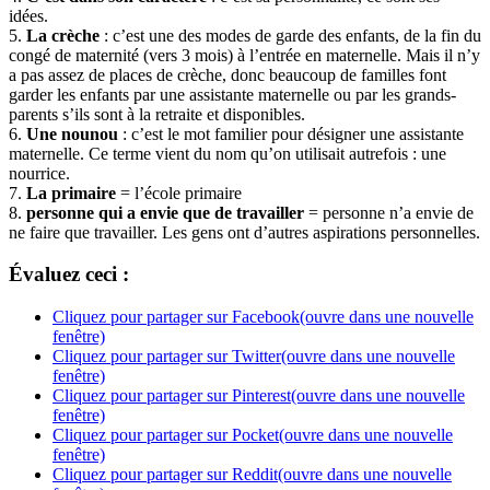
idées.
5.
La crèche
: c’est une des modes de garde des enfants, de la fin du
congé de maternité (vers 3 mois) à l’entrée en maternelle. Mais il n’y
a pas assez de places de crèche, donc beaucoup de familles font
garder les enfants par une assistante maternelle ou par les grands-
parents s’ils sont à la retraite et disponibles.
6.
Une nounou
: c’est le mot familier pour désigner une assistante
maternelle. Ce terme vient du nom qu’on utilisait autrefois : une
nourrice.
7.
La primaire
= l’école primaire
8.
personne qui a envie que de travailler
= personne n’a envie de
ne faire que travailler. Les gens ont d’autres aspirations personnelles.
Évaluez ceci :
Cliquez pour partager sur Facebook(ouvre dans une nouvelle
fenêtre)
Cliquez pour partager sur Twitter(ouvre dans une nouvelle
fenêtre)
Cliquez pour partager sur Pinterest(ouvre dans une nouvelle
fenêtre)
Cliquez pour partager sur Pocket(ouvre dans une nouvelle
fenêtre)
Cliquez pour partager sur Reddit(ouvre dans une nouvelle