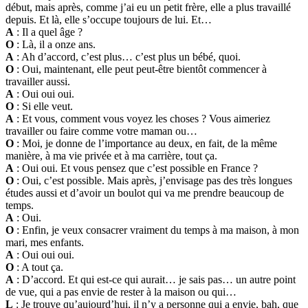
début, mais après, comme j’ai eu un petit frère, elle a plus travaillé
depuis. Et là, elle s’occupe toujours de lui. Et…
A
: Il a quel âge ?
O
: Là, il a onze ans.
A
: Ah d’accord, c’est plus… c’est plus un bébé, quoi.
O
: Oui, maintenant, elle peut peut-être bientôt commencer à
travailler aussi.
A
: Oui oui oui.
O
: Si elle veut.
A
: Et vous, comment vous voyez les choses ? Vous aimeriez
travailler ou faire comme votre maman ou…
O
: Moi, je donne de l’importance au deux, en fait, de la même
manière, à ma vie privée et à ma carrière, tout ça.
A
: Oui oui. Et vous pensez que c’est possible en France ?
O
: Oui, c’est possible. Mais après, j’envisage pas des très longues
études aussi et d’avoir un boulot qui va me prendre beaucoup de
temps.
A
: Oui.
O
: Enfin, je veux consacrer vraiment du temps à ma maison, à mon
mari, mes enfants.
A
: Oui oui oui.
O
: A tout ça.
A
: D’accord. Et qui est-ce qui aurait… je sais pas… un autre point
de vue, qui a pas envie de rester à la maison ou qui…
L
: Je trouve qu’aujourd’hui, il n’y a personne qui a envie, bah, que