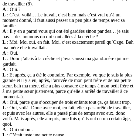
de travailler (8).
A
: Oui ?
L
: C’est, voilà… Le travail, c’est bien mais c’est vrai qu’à un
moment donné, il faut aussi passer un peu plus de temps avec sa
famille.
A
: Il y en a parmi vous qui ont été gardées sinon par des… je sais
pas… des nounous ou qui sont allées à la crèche ?
L
: Moi. Moi oui, en fait. Moi, c’est exactement pareil qu’Ozge. Bah
ma mère elle travaillait.
A
: Oui.
L
: Donc j’allais à la crèche et j’avais aussi ma grand-mère qui me
gardait.
A
: Oui.
L
: Et après, ça a été le contraire. Par exemple, vu que je suis la plus
grande et il y a eu, après, l’arrivée de mon petit frère et de ma petite
sœur, bah ma mère, elle a plus consacré de temps à mon petit frère et
à ma petite sœur justement, parce qu’elle a arrêté de travailler à ce
moment-là.
A
: Oui, parce que s’occuper de trois enfants tout ça, ça faisait trop.
L
: Oui, voilà. Donc avec moi, en fait, elle a pas arrêté de travailler,
et puis avec les autres, elle a passé plus de temps avec eux, donc
voilà. Mais après, elle a repris, une fois qu’ils ont eu un certain âge,
quoi.
A
: Oui oui oui.
L
: C’était juste une petite pause.