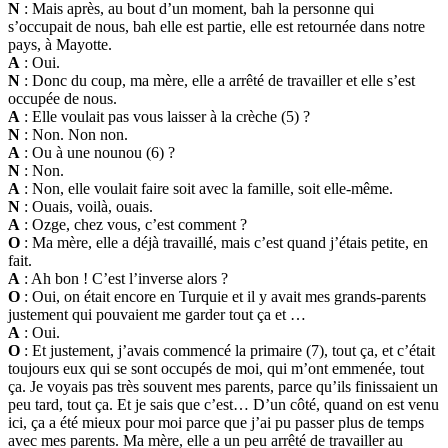
N
: Mais après, au bout d’un moment, bah la personne qui
s’occupait de nous, bah elle est partie, elle est retournée dans notre
pays, à Mayotte.
A
: Oui.
N
: Donc du coup, ma mère, elle a arrêté de travailler et elle s’est
occupée de nous.
A
: Elle voulait pas vous laisser à la crèche (5) ?
N
: Non. Non non.
A
: Ou à une nounou (6) ?
N
: Non.
A
: Non, elle voulait faire soit avec la famille, soit elle-même.
N
: Ouais, voilà, ouais.
A
: Ozge, chez vous, c’est comment ?
O
: Ma mère, elle a déjà travaillé, mais c’est quand j’étais petite, en
fait.
A
: Ah bon ! C’est l’inverse alors ?
O
: Oui, on était encore en Turquie et il y avait mes grands-parents
justement qui pouvaient me garder tout ça et …
A
: Oui.
O
: Et justement, j’avais commencé la primaire (7), tout ça, et c’était
toujours eux qui se sont occupés de moi, qui m’ont emmenée, tout
ça. Je voyais pas très souvent mes parents, parce qu’ils finissaient un
peu tard, tout ça. Et je sais que c’est… D’un côté, quand on est venu
ici, ça a été mieux pour moi parce que j’ai pu passer plus de temps
avec mes parents. Ma mère, elle a un peu arrêté de travailler au