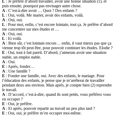
L
: Je préfère d’abord travailler, avoir une bonne situation (1), et
puis ensuite, pourquoi pas envisager autre chose.
A
: C’est-à-dire avoir … Quoi ? Des enfants ?
L
: Oui, voilà. Me marier, avoir des enfants, voilà.
A
: Oui, oui.
L
: Pour moi, enfin, c’est encore lointain, tout ça. Je préfère d’abord
me concentrer sur mes études et …
A
: Oui, oui.
L
: Et voilà.
A
: Bien sûr, c’est lointain encore… enfin, il vaut mieux pas que ça
vienne trop tôt peut être, pour pouvoir continuer les études. Elodie ?
E
: Oui, tout à fait pareil. D’abord, j’aimerais avoir une situation
stable, un emploi stable.
A
: Oui.
E
: Après, fonder…
A
: Une famille ?
E
: Fonder une famille, oui. Avec des enfants, le mariage. Pour
l’éducation des enfants, je pense que je m’arrêterai de travailler
pendant deux ans environ. Mais après, je compte bien (2) reprendre
le travail.
A
: D’accord, c’est-à-dire, quand ils sont petits, vous préférez vous
en occuper ?
E
: Oui, je préfère.
A
: Et après, pouvoir repartir au travail un peu plus tard ?
E
: Oui, oui, je préfère m’en occuper moi-même.