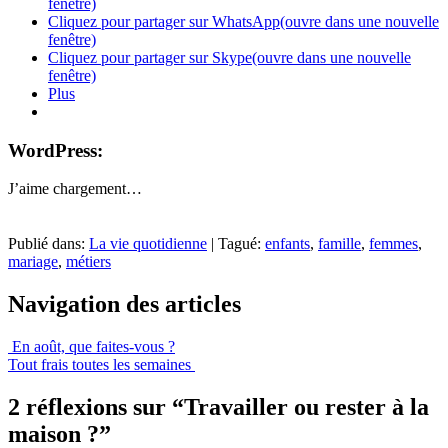
fenêtre)
Cliquez pour partager sur WhatsApp(ouvre dans une nouvelle
fenêtre)
Cliquez pour partager sur Skype(ouvre dans une nouvelle
fenêtre)
Plus
WordPress:
J’aime
chargement…
Publié dans:
La vie quotidienne
|
Tagué:
enfants
,
famille
,
femmes
,
mariage
,
métiers
Navigation des articles
En août, que faites-vous ?
Tout frais toutes les semaines
2 réflexions sur “
Travailler ou rester à la
maison ?
”