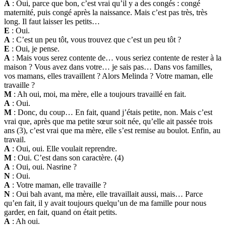
A
: Oui, parce que bon, c’est vrai qu’il y a des congés : congé
maternité, puis congé après la naissance. Mais c’est pas très, très
long. Il faut laisser les petits…
E
: Oui.
A
: C’est un peu tôt, vous trouvez que c’est un peu tôt ?
E
: Oui, je pense.
A
: Mais vous serez contente de… vous seriez contente de rester à la
maison ? Vous avez dans votre… je sais pas… Dans vos familles,
vos mamans, elles travaillent ? Alors Melinda ? Votre maman, elle
travaille ?
M
: Ah oui, moi, ma mère, elle a toujours travaillé en fait.
A
: Oui.
M
: Donc, du coup… En fait, quand j’étais petite, non. Mais c’est
vrai que, après que ma petite sœur soit née, qu’elle ait passée trois
ans (3), c’est vrai que ma mère, elle s’est remise au boulot. Enfin, au
travail.
A
: Oui, oui. Elle voulait reprendre.
M
: Oui. C’est dans son caractère. (4)
A
: Oui, oui. Nasrine ?
N
: Oui.
A
: Votre maman, elle travaille ?
N
: Oui bah avant, ma mère, elle travaillait aussi, mais… Parce
qu’en fait, il y avait toujours quelqu’un de ma famille pour nous
garder, en fait, quand on était petits.
A
: Ah oui.