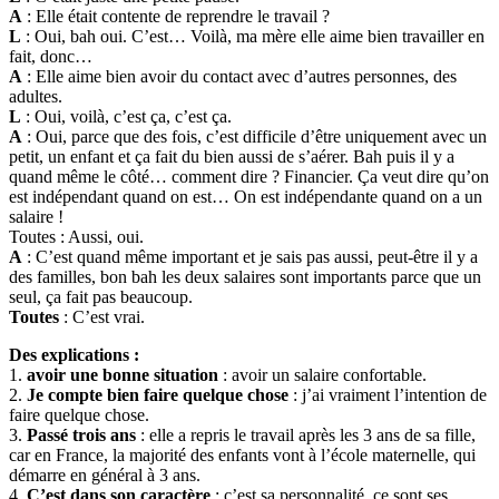
A
: Elle était contente de reprendre le travail ?
L
: Oui, bah oui. C’est… Voilà, ma mère elle aime bien travailler en
fait, donc…
A
: Elle aime bien avoir du contact avec d’autres personnes, des
adultes.
L
: Oui, voilà, c’est ça, c’est ça.
A
: Oui, parce que des fois, c’est difficile d’être uniquement avec un
petit, un enfant et ça fait du bien aussi de s’aérer. Bah puis il y a
quand même le côté… comment dire ? Financier. Ça veut dire qu’on
est indépendant quand on est… On est indépendante quand on a un
salaire !
Toutes : Aussi, oui.
A
: C’est quand même important et je sais pas aussi, peut-être il y a
des familles, bon bah les deux salaires sont importants parce que un
seul, ça fait pas beaucoup.
Toutes
: C’est vrai.
Des explications :
1.
avoir une bonne situation
: avoir un salaire confortable.
2.
Je compte bien faire quelque chose
: j’ai vraiment l’intention de
faire quelque chose.
3.
Passé trois ans
: elle a repris le travail après les 3 ans de sa fille,
car en France, la majorité des enfants vont à l’école maternelle, qui
démarre en général à 3 ans.
4.
C’est dans son caractère
: c’est sa personnalité, ce sont ses