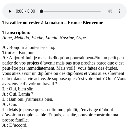
Travailler ou rester à la maison – France Bienvenue
Transcription:
Anne, Melinda, Elodie, Lamia, Nasrine, Ozge
A
: Bonjour à toutes les cinq.
Toutes
: Bonjour.
A
: Aujourd’hui, je me suis dit qu’on pourrait peut-être un petit peu
parler de vos projets d’avenir mais pas trop proches parce que c’est
peut-être pas immédiatement. Mais voilà, vous faites des études,
vous allez avoir un diplôme ou des diplômes et vous allez sûrement
entrer dans la vie active. Je suppose que c’est votre but ? Oui ? Vous
avez envie d’avoir un travail ?
L
: Oui, bien sûr.
A
: Oui, Lamia ?
L
: Bah oui, j’aimerais bien.
A
: Oui.
L
: Mais je pense que… enfin moi, plutôt, j’envisage d’abord
d’avoir un emploi stable. Et puis, ensuite, pouvoir construire ma
propre famille.
A
: D’accord.