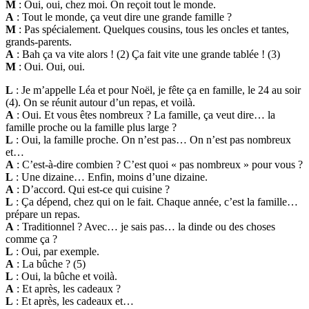
M
: Oui, oui, chez moi. On reçoit tout le monde.
A
: Tout le monde, ça veut dire une grande famille ?
M
: Pas spécialement. Quelques cousins, tous les oncles et tantes,
grands-parents.
A
: Bah ça va vite alors ! (2) Ça fait vite une grande tablée ! (3)
M
: Oui. Oui, oui.
L
: Je m’appelle Léa et pour Noël, je fête ça en famille, le 24 au soir
(4). On se réunit autour d’un repas, et voilà.
A
: Oui. Et vous êtes nombreux ? La famille, ça veut dire… la
famille proche ou la famille plus large ?
L
: Oui, la famille proche. On n’est pas… On n’est pas nombreux
et…
A
: C’est-à-dire combien ? C’est quoi « pas nombreux » pour vous ?
L
: Une dizaine… Enfin, moins d’une dizaine.
A
: D’accord. Qui est-ce qui cuisine ?
L
: Ça dépend, chez qui on le fait. Chaque année, c’est la famille…
prépare un repas.
A
: Traditionnel ? Avec… je sais pas… la dinde ou des choses
comme ça ?
L
: Oui, par exemple.
A
: La bûche ? (5)
L
: Oui, la bûche et voilà.
A
: Et après, les cadeaux ?
L
: Et après, les cadeaux et…