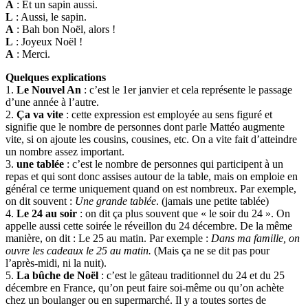
A
: Et un sapin aussi.
L
: Aussi, le sapin.
A
: Bah bon Noël, alors !
L
: Joyeux Noël !
A
: Merci.
Quelques explications
1.
Le Nouvel An
: c’est le 1er janvier et cela représente le passage
d’une année à l’autre.
2.
Ça va vite
: cette expression est employée au sens figuré et
signifie que le nombre de personnes dont parle Mattéo augmente
vite, si on ajoute les cousins, cousines, etc. On a vite fait d’atteindre
un nombre assez important.
3.
une tablée
: c’est le nombre de personnes qui participent à un
repas et qui sont donc assises autour de la table, mais on emploie en
général ce terme uniquement quand on est nombreux. Par exemple,
on dit souvent :
Une grande tablée
. (jamais une petite tablée)
4.
Le 24 au soir
: on dit ça plus souvent que « le soir du 24 ». On
appelle aussi cette soirée le réveillon du 24 décembre. De la même
manière, on dit : Le 25 au matin. Par exemple :
Dans ma famille, on
ouvre les cadeaux le 25 au matin.
(Mais ça ne se dit pas pour
l’après-midi, ni la nuit).
5.
La bûche de Noël
: c’est le gâteau traditionnel du 24 et du 25
décembre en France, qu’on peut faire soi-même ou qu’on achète
chez un boulanger ou en supermarché. Il y a toutes sortes de