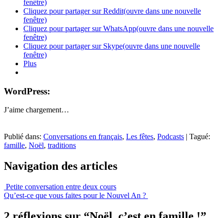
fenêtre)
Cliquez pour partager sur Reddit(ouvre dans une nouvelle
fenêtre)
Cliquez pour partager sur WhatsApp(ouvre dans une nouvelle
fenêtre)
Cliquez pour partager sur Skype(ouvre dans une nouvelle
fenêtre)
Plus
WordPress:
J’aime
chargement…
Publié dans:
Conversations en français
,
Les fêtes
,
Podcasts
|
Tagué:
famille
,
Noël
,
traditions
Navigation des articles
Petite conversation entre deux cours
Qu’est-ce que vous faites pour le Nouvel An ?
2 réflexions sur “
Noël, c’est en famille !
”