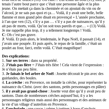
tenais l’autre bout parce que c’était une personne âgée et la plus
jeune. On mettait ça dans la cheminée et on ajoutait du vin ou de
l’alcool, je ne sais pas quoi et ça… Voilà, il y avait une belle, belle
flamme et mon grand père disait en provençal « L’année prochaine,
à l’an que ven (12), s’il y a pas … s’il y a pas de naissances, qu’il y
ait pas de morts, voilà. Qu’on soit tous pareils et que… » (13) Voilà.
Je me rappelle plus trop, il y a tellement longtemps ! Voilà.
C
: Oh c’est pas grave.
J
: Voilà. Et puis alors, le lendemain, le Papa Noël, il passait (14), et
j’avais une poupée. Et puis après, le repas de la famille, c’était un
poulet au four, farci, enfin voilà. C’était magnifique!
Des explications:
1.
Sur ses terres
: dans sa propriété.
2.
J’étais pas fière
= J’étais très fière ! Cela vient de l’expression :
Je n’étais pas peu fière.
3.
Je faisais le bel arbre de Noël
: Josette décorait le pin avec des
guirlandes, des boules.
4.
La crèche
: en Provence, on installe la crèche, pour représenter la
naissance du Christ. (avec des santons, petits personnages en plâtre)
5.
il y avait pas grand-chose
: Josette veut dire qu’il y avait peu de
santons. Dans de nombreuses crèches aujourd’hui, il y a les
personnages religieux mais aussi des personnages et des animaux de
la vie d’un village d’autrefois en Provence.
6.
l’anchoïade
: une sauce / crème à tartiner à base d’anchois.