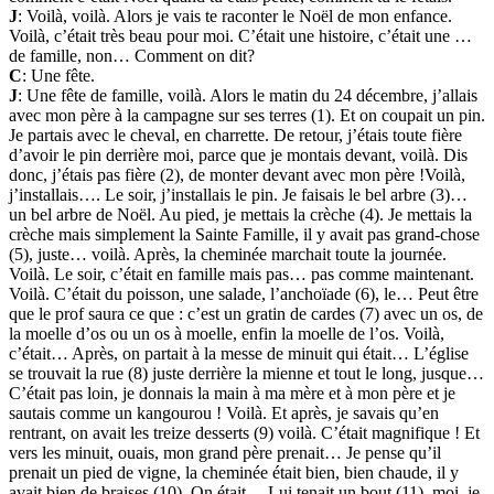
J
: Voilà, voilà. Alors je vais te raconter le Noël de mon enfance.
Voilà, c’était très beau pour moi. C’était une histoire, c’était une …
de famille, non… Comment on dit?
C
: Une fête.
J
: Une fête de famille, voilà. Alors le matin du 24 décembre, j’allais
avec mon père à la campagne sur ses terres (1). Et on coupait un pin.
Je partais avec le cheval, en charrette. De retour, j’étais toute fière
d’avoir le pin derrière moi, parce que je montais devant, voilà. Dis
donc, j’étais pas fière (2), de monter devant avec mon père !Voilà,
j’installais…. Le soir, j’installais le pin. Je faisais le bel arbre (3)…
un bel arbre de Noël. Au pied, je mettais la crèche (4). Je mettais la
crèche mais simplement la Sainte Famille, il y avait pas grand-chose
(5), juste… voilà. Après, la cheminée marchait toute la journée.
Voilà. Le soir, c’était en famille mais pas… pas comme maintenant.
Voilà. C’était du poisson, une salade, l’anchoïade (6), le… Peut être
que le prof saura ce que : c’est un gratin de cardes (7) avec un os, de
la moelle d’os ou un os à moelle, enfin la moelle de l’os. Voilà,
c’était… Après, on partait à la messe de minuit qui était… L’église
se trouvait la rue (8) juste derrière la mienne et tout le long, jusque…
C’était pas loin, je donnais la main à ma mère et à mon père et je
sautais comme un kangourou ! Voilà. Et après, je savais qu’en
rentrant, on avait les treize desserts (9) voilà. C’était magnifique ! Et
vers les minuit, ouais, mon grand père prenait… Je pense qu’il
prenait un pied de vigne, la cheminée était bien, bien chaude, il y
avait bien de braises (10). On était… Lui tenait un bout (11), moi, je