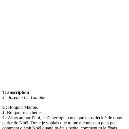
Transcription
J : Josette / C : Camille
C
: Bonjour Mamie.
J
: Bonjour ma chérie.
C
: Alors aujourd’hui, je t’interroge parce que tu as décidé de nous
parler de Noël. Donc je voulais que tu me racontes un petit peu
comment c’était Noël quand tu étais petite, comment tu le fêtais.