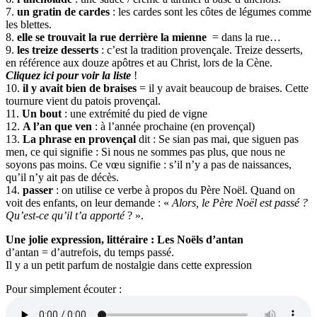
7.
un gratin de cardes
: les cardes sont les côtes de légumes comme
les blettes.
8.
elle se trouvait la rue derrière la mienne
= dans la rue…
9.
les treize desserts
: c’est la tradition provençale. Treize desserts,
en référence aux douze apôtres et au Christ, lors de la Cène.
Cliquez ici pour voir la liste
!
10.
il y avait bien de braises
= il y avait beaucoup de braises. Cette
tournure vient du patois provençal.
11.
Un bout
: une extrémité du pied de vigne
12.
A l’an que ven
: à l’année prochaine (en provençal)
13.
La phrase en provençal
dit : Se sian pas mai, que siguen pas
men, ce qui signifie : Si nous ne sommes pas plus, que nous ne
soyons pas moins. Ce vœu signifie : s’il n’y a pas de naissances,
qu’il n’y ait pas de décès.
14.
passer
: on utilise ce verbe à propos du Père Noël. Quand on
voit des enfants, on leur demande : «
Alors, le Père Noël est passé ?
Qu’est-ce qu’il t’a apporté
? ».
Une jolie expression, littéraire : Les Noëls d’antan
d’antan = d’autrefois, du temps passé.
Il y a un petit parfum de nostalgie dans cette expression
Pour simplement écouter :