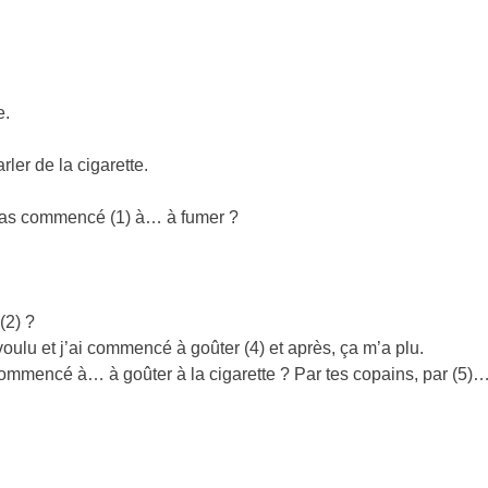
e.
ler de la cigarette.
 as commencé (1) à… à fumer ?
(2) ?
 voulu et j’ai commencé à goûter (4) et après, ça m’a plu.
commencé à… à goûter à la cigarette ? Par tes copains, par (5)