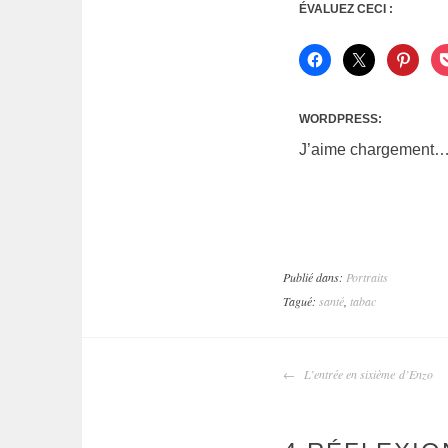
ÉVALUEZ CECI :
WORDPRESS:
J’aime
chargement
Publié dans:
Portraits
Tagué:
santé
,
tabac
L’entrée en sixième d’Enzo