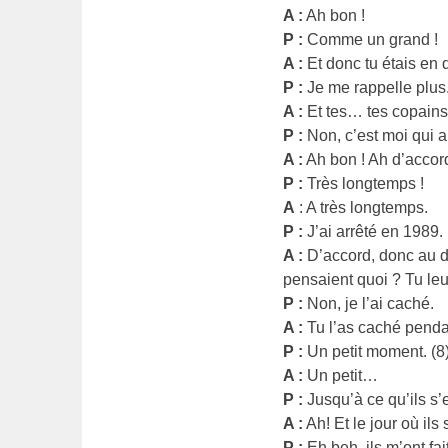
A :
Ah bon !
P :
Comme un grand !
A :
Et donc tu étais en 
P :
Je me rappelle plus
A :
Et tes… tes copains,
P :
Non, c’est moi qui a
A :
Ah bon ! Ah d’accor
P :
Très longtemps !
A
: A très longtemps.
P :
J’ai arrêté en 1989.
A :
D’accord, donc au dé
pensaient quoi ? Tu leu
P :
Non, je l’ai caché.
A :
Tu l’as caché pend
P :
Un petit moment. (8
A :
Un petit…
P :
Jusqu’à ce qu’ils s’
A :
Ah! Et le jour où il
P :
Eh beh, ils m’ont fai