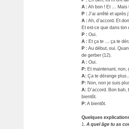
A :
Ah bon ! Et … Mais
P :
J’ai arrêté et après
A :
Ah, d’accord. Et don
Et est-ce que dans ton 
P :
Oui.
A :
Et ça te … ça te dér
P :
Au début, oui. Quand
de gerber (12).
A :
Oui.
P:
Et maintenant, non, 
A:
Ça te dérange plus…
P:
Non, non je suis plus
A:
D’accord. Bon bah, t
bientôt.
P:
A bientôt.
Quelques explications
1.
A quel âge tu as 