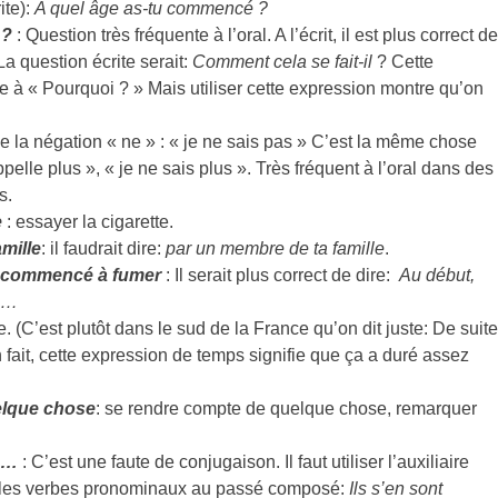
ite):
A quel âge as-tu commencé ?
 ?
: Question très fréquente à l’oral. A l’écrit, il est plus correct de
La question écrite serait:
Comment cela se fait-il
? Cette
e à « Pourquoi ? » Mais utiliser cette expression montre qu’on
de la négation « ne » : « je ne sais pas » C’est la même chose
ppelle plus », « je ne sais plus ». Très fréquent à l’oral dans des
s.
e
: essayer la cigarette.
mille
: il faudrait dire:
par un membre de ta famille
.
s commencé à fumer
: Il serait plus correct de dire:
Au début,
é…
te. (C’est plutôt dans le sud de la France qu’on dit juste: De suite
 fait, cette expression de temps signifie que ça a duré assez
elque chose
: se rendre compte de quelque chose, remarquer
çu…
: C’est une faute de conjugaison. Il faut utiliser l’auxiliaire
 les verbes pronominaux au passé composé:
Ils s’en sont