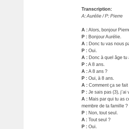
Transcription:
A: Aurélie / P: Pierre
A :
Alors, bonjour Pierr
P :
Bonjour Aurélie.
A :
Donc tu vas nous par
P :
Oui.
A :
Donc à quel âge tu
P :
A 8 ans.
A :
A 8 ans ?
P :
Oui, à 8 ans.
A :
Comment ça se fait 
P :
Je sais pas (3), j’ai
A :
Mais par qui tu as 
membre de ta famille ?
P :
Non, tout seul.
A :
Tout seul ?
P :
Oui.