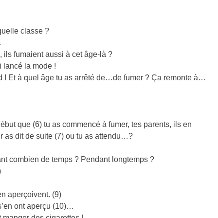
quelle classe ?
.
 ils fumaient aussi à cet âge-là ?
i lancé la mode !
d ! Et à quel âge tu as arrêté de…de fumer ? Ça remonte à…
but que (6) tu as commencé à fumer, tes parents, ils en
r as dit de suite (7) ou tu as attendu…?
ant combien de temps ? Pendant longtemps ?
)
en aperçoivent. (9)
s s’en ont aperçu (10)…
t manger des cigarettes !