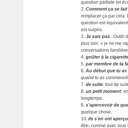
question parfaite (et écr
2.
Comment ça se fait
remplacer ça par cela. 
question est équivalent
est surpris.
3.
Je sais pas
: Oubli 
plus loin: « je ne me ra
conversations familière
4.
goûter à la cigarett
5.
par membre de ta fa
6.
Au début que tu a
quand tu as commenc
7.
de suite
: tout de sui
8.
un petit moment:
en
longtemps.
9.
s’apercevoir de qu
quelque chose.
10.
ils s’en ont aper
être
, comme avec tous