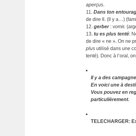
aperçus
.
11.
Dans ton entourag
de dire Il. (Il y a…) (fami
12.
gerber
: vomir. (argo
13.
tu es plus tenté
: N
de dire « ne ». On ne p
plus
utilisé dans une co
tenté). Donc à l’oral, 
Il y a des campagne
En voici une à dest
Vous pouvez en rega
particulièrement.
TELECHARGER: Ex-