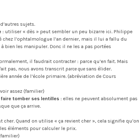
d’autres sujets.
e
: utiliser « dès » peut sembler un peu bizarre ici. Philippe
lé chez l’ophtalmologue l’an dernier, mais il lui a fallu du
 bien les manipuler. Donc il ne les a pas portées
ormalement, il faudrait contracter : parce qu’en fait. Mais
ait pas, nous avons transcrit
parce que
sans élider.
mière année de l’école primaire. (abréviation de Cours
voir assez (familier)
faire tomber ses lentilles
: elles ne peuvent absolument pas
sque que ça arrive.
st cher. Quand on utilise « ça revient cher », cela signifie qu’on
es éléments pour calculer le prix.
(familier)