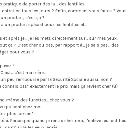
s pratique de porter des lu… des lentilles.
t entretien tous les jours ? Enfin, comment vous faites ? Vous
un produit, c’est ça ?
 a un produit spécial pour les lentilles et…
 et après je… je les mets directement sur… sur mes yeux.
ut ça ? C’est cher ou pas, par rapport à… je sais pas… des
dget pour vous ?
payez !
 C’est… c’est ma mère.
 un peu remboursé par la Sécurité Sociale aussi, non ?
 connais pas* exactement le prix mais ça revient cher (8)
nd même des lunettes… chez vous ?
s qui sont chez moi.
tez plus jamais*.
a télé. Parce que quand je rentre chez moi, j’enlève les lentilles
… ça m’irrite les yeux, après.