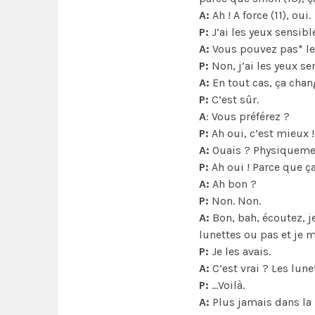
A:
Ah ! A force (11), oui.
P:
J’ai les yeux sensibl
A:
Vous pouvez pas* les
P:
Non, j’ai les yeux se
A:
En tout cas, ça chang
P:
C’est sûr.
A
: Vous préférez ?
P:
Ah oui, c’est mieux !
A:
Ouais ? Physiquement
P:
Ah oui ! Parce que ça
A:
Ah bon ?
P:
Non. Non.
A:
Bon, bah, écoutez, j
lunettes ou pas et je m
P:
Je les avais.
A:
C’est vrai ? Les lun
P:
…Voilà.
A:
Plus jamais dans la 