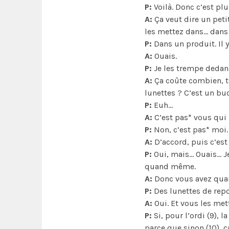
P:
Voilà. Donc c’est plu
A:
Ça veut dire un peti
les mettez dans… dans 
P:
Dans un produit. Il y
A:
Ouais.
P:
Je les trempe dedans
A:
Ça coûte combien, to
lunettes ? C’est un bu
P:
Euh…
A:
C’est pas* vous qui 
P:
Non, c’est pas* moi.
A:
D’accord, puis c’est
P:
Oui, mais… Ouais… Je
quand même.
A:
Donc vous avez qua
P:
Des lunettes de repo
A:
Oui. Et vous les met
P:
Si, pour l’ordi (9), l
parce que sinon (10), ça