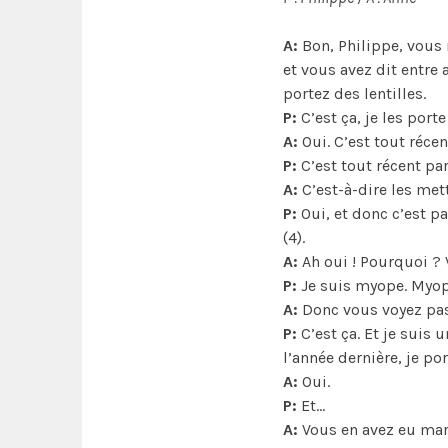
A:
Bon, Philippe, vous n
et vous avez dit entre a
portez des lentilles.
P:
C’est ça, je les port
A:
Oui. C’est tout récen
P:
C’est tout récent par
A:
C’est-à-dire les mett
P:
Oui, et donc c’est pa
(4).
A:
Ah oui ! Pourquoi ? 
P:
Je suis myope. Myop
A:
Donc vous voyez pas
P:
C’est ça. Et je suis
l’année dernière, je po
A:
Oui.
P:
Et…
A:
Vous en avez eu marr