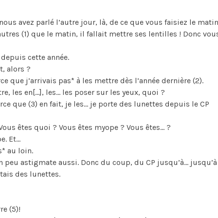
ous avez parlé l’autre jour, là, de ce que vous faisiez le mati
utres (1) que le matin, il fallait mettre ses lentilles ! Donc vou
e depuis cette année.
t, alors ?
ce que j’arrivais pas* à les mettre dès l’année dernière (2).
re, les en[…], les… les poser sur les yeux, quoi ?
rce que (3) en fait, je les… je porte des lunettes depuis le CP
Vous êtes quoi ? Vous êtes myope ? Vous êtes… ?
e. Et…
* au loin.
 un peu astigmate aussi. Donc du coup, du CP jusqu’à… jusqu’à
rtais des lunettes.
e (5)!