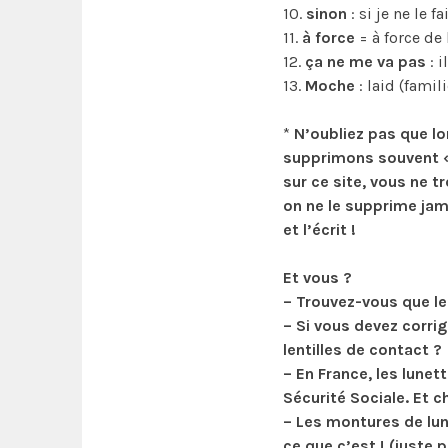
10.
sinon
: si je ne le f
11.
à force
= à force de 
12.
ça ne me va pas
: i
13.
Moche
: laid (famili
*
N’oubliez pas que lo
supprimons souvent « 
sur ce site, vous ne tr
on ne le supprime jama
et l’écrit !
Et vous ?
– Trouvez-vous que le
– Si vous devez corri
lentilles de contact ?
– En France, les lunet
Sécurité Sociale. Et c
– Les montures de lu
ce que c’est ! (juste