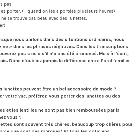
ais pas
les porter. (= quand on les a portées plusieurs heures)
l ne se trouve pas beau avec des lunettes.
er)
rsque nous parlons dans des situations ordinaires, nous
ne » dans les phrases négatives. Dans les transcriptions
ouverez pas « ne » s’il n’a pas été prononcé. Mais à l’écrit,
is. Donc n’oubliez jamais la différence entre l’oral familier
s lunettes peuvent être un bel accessoire de mode ?
ger votre vue, préférez-vous porter des lunettes ou des
tes et les lentilles ne sont pas bien remboursées par la
hez vous ?
nettes sont souvent très chères, beaucoup trop chères pou
 parce que sont des marques) Et tous les opticiens