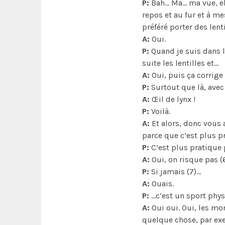
P:
Bah… Ma… ma vue, elle
repos et au fur et à me
préféré porter des len
A:
Oui.
P:
Quand je suis dans l
suite les lentilles et…
A:
Oui, puis ça corrige 
P:
Surtout que là, avec c
A:
Œil de lynx !
P:
Voilà.
A:
Et alors, donc vous 
parce que c’est plus 
P:
C’est plus pratique 
A:
Oui, on risque pas (6
P:
Si jamais (7)…
A:
Ouais.
P:
…c’est un sport phys
A:
Oui oui. Oui, les mo
quelque chose, par ex