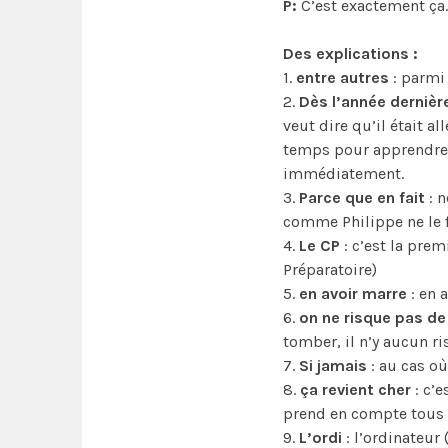
P:
C’est exactement ça.
Des explications :
1.
entre autres
: parmi 
2.
Dès l’année dernièr
veut dire qu’il était al
temps pour apprendre à
immédiatement.
3.
Parce que en fait
: n
comme Philippe ne le f
4.
Le CP
: c’est la pre
Préparatoire)
5.
en avoir marre
: en a
6.
on ne risque pas de 
tomber, il n’y aucun ri
7.
Si jamais
: au cas où
8.
ça revient cher
: c’e
prend en compte tous l
9.
L’ordi
: l’ordinateur 