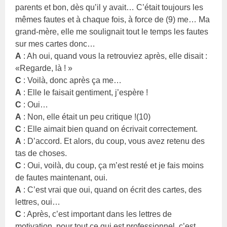
parents et bon, dès qu’il y avait… C’était toujours les
mêmes fautes et à chaque fois, à force de (9) me… Ma
grand-mère, elle me soulignait tout le temps les fautes
sur mes cartes donc…
A
: Ah oui, quand vous la retrouviez après, elle disait :
«Regarde, là ! »
C
: Voilà, donc après ça me…
A
: Elle le faisait gentiment, j’espère !
C
: Oui…
A
: Non, elle était un peu critique !(10)
C
: Elle aimait bien quand on écrivait correctement.
A
: D’accord. Et alors, du coup, vous avez retenu des
tas de choses.
C
: Oui, voilà, du coup, ça m’est resté et je fais moins
de fautes maintenant, oui.
A
: C’est vrai que oui, quand on écrit des cartes, des
lettres, oui…
C
: Après, c’est important dans les lettres de
motivation, pour tout ce qui est professionnel, c’est