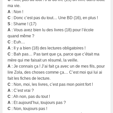
ma vie.
A
: Non !
C
: Donc c’est pas du tout… Une BD (16), en plus !
S
: Shame ! (17)
A
: Vous avez bien lu des livres (18) pour l’école
quand même ?
C
: Euh…
A
: Il y a bien (18) des lectures obligatoires !
C
: Bah pas… Pas tant que ça, parce que c’était ma
mère qui me faisait un résumé, la veille.
A
: Je connais ça ! J’ai fait ça avec un de mes fils, pour
lire Zola, des choses comme ça… C’est moi qui lui ai
fait les fiches de lecture.
C
: Non, moi, les livres, c’est pas mon point fort !
A
: C’est vrai ?
C
: Ah non, pas du tout !
A
: Et aujourd’hui, toujours pas ?
C
: Non, toujours pas !