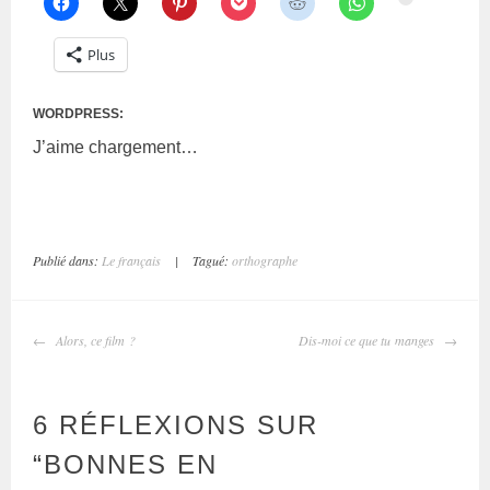
Plus
WORDPRESS:
J’aime
chargement…
Publié dans:
Le français
|
Tagué:
orthographe
Alors, ce film ?
Dis-moi ce que tu manges
6 RÉFLEXIONS SUR
“
BONNES EN