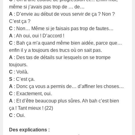
même si j’avais pas trop de … de…
A
: D’envie au début de vous servir de ça ? Non ?
C’est ça ?
C
: Non… Même si je faisais pas trop de fautes…
A
: Ah oui, oui ! D’accord !
C
: Bah ça m’a quand même bien aidée, parce que…
enfin il y a toujours des trucs où on sait pas.
A
: Des tas de détails sur lesquels on se trompe
toujours.
C
: Voilà.
S
: C’est ça.
A
: Donc ça vous a permis de… d’affiner les choses…
C
: Exactement, oui.
A
: Et d’être beaucoup plus sûres. Ah bah c’est bien
ça ! Tant mieux ! (22)
C
: Oui.
Des explications :