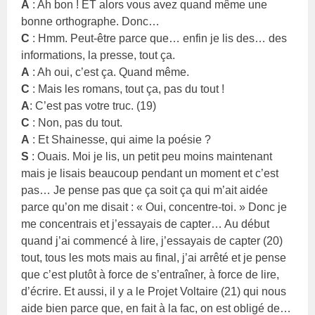
A
: Ah bon ! ET alors vous avez quand même une
bonne orthographe. Donc…
C
: Hmm. Peut-être parce que… enfin je lis des… des
informations, la presse, tout ça.
A
: Ah oui, c’est ça. Quand même.
C
: Mais les romans, tout ça, pas du tout !
A
: C’est pas votre truc. (19)
C
: Non, pas du tout.
A
: Et Shainesse, qui aime la poésie ?
S
: Ouais. Moi je lis, un petit peu moins maintenant
mais je lisais beaucoup pendant un moment et c’est
pas… Je pense pas que ça soit ça qui m’ait aidée
parce qu’on me disait : « Oui, concentre-toi. » Donc je
me concentrais et j’essayais de capter… Au début
quand j’ai commencé à lire, j’essayais de capter (20)
tout, tous les mots mais au final, j’ai arrêté et je pense
que c’est plutôt à force de s’entraîner, à force de lire,
d’écrire. Et aussi, il y a le Projet Voltaire (21) qui nous
aide bien parce que, en fait à la fac, on est obligé de…