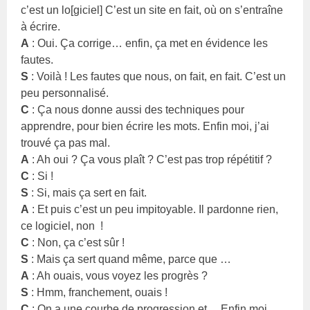
c’est un lo[giciel] C’est un site en fait, où on s’entraîne
à écrire.
A
: Oui. Ça corrige… enfin, ça met en évidence les
fautes.
S
: Voilà ! Les fautes que nous, on fait, en fait. C’est un
peu personnalisé.
C
: Ça nous donne aussi des techniques pour
apprendre, pour bien écrire les mots. Enfin moi, j’ai
trouvé ça pas mal.
A
: Ah oui ? Ça vous plaît ? C’est pas trop répétitif ?
C
: Si !
S
: Si, mais ça sert en fait.
A
: Et puis c’est un peu impitoyable. Il pardonne rien,
ce logiciel, non !
C
: Non, ça c’est sûr !
S
: Mais ça sert quand même, parce que …
A
: Ah ouais, vous voyez les progrès ?
S
: Hmm, franchement, ouais !
C
: On a une courbe de progression et… Enfin moi,