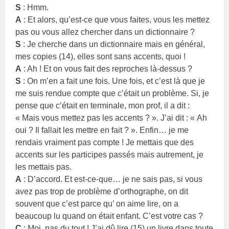
S
: Hmm.
A
: Et alors, qu’est-ce que vous faites, vous les mettez
pas ou vous allez chercher dans un dictionnaire ?
S
: Je cherche dans un dictionnaire mais en général,
mes copies (14), elles sont sans accents, quoi !
A
: Ah ! Et on vous fait des reproches là-dessus ?
S
: On m’en a fait une fois. Une fois, et c’est là que je
me suis rendue compte que c’était un problème. Si, je
pense que c’était en terminale, mon prof, il a dit :
« Mais vous mettez pas les accents ? ». J’ai dit : « Ah
oui ? Il fallait les mettre en fait ? ». Enfin… je me
rendais vraiment pas compte ! Je mettais que des
accents sur les participes passés mais autrement, je
les mettais pas.
A
: D’accord. Et est-ce-que… je ne sais pas, si vous
avez pas trop de problème d’orthographe, on dit
souvent que c’est parce qu’ on aime lire, on a
beaucoup lu quand on était enfant. C’est votre cas ?
C
: Moi, pas du tout ! J’ai dû lire (15) un livre dans toute