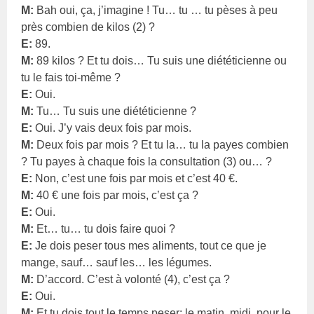
M:
Bah oui, ça, j’imagine ! Tu… tu … tu pèses à peu
près combien de kilos (2) ?
E:
89.
M:
89 kilos ? Et tu dois… Tu suis une diététicienne ou
tu le fais toi-même ?
E:
Oui.
M:
Tu… Tu suis une diététicienne ?
E:
Oui. J’y vais deux fois par mois.
M:
Deux fois par mois ? Et tu la… tu la payes combien
? Tu payes à chaque fois la consultation (3) ou… ?
E:
Non, c’est une fois par mois et c’est 40 €.
M:
40 € une fois par mois, c’est ça ?
E:
Oui.
M:
Et… tu… tu dois faire quoi ?
E:
Je dois peser tous mes aliments, tout ce que je
mange, sauf… sauf les… les légumes.
M:
D’accord. C’est à volonté (4), c’est ça ?
E:
Oui.
M:
Et tu dois tout le temps peser: le matin, midi, pour le