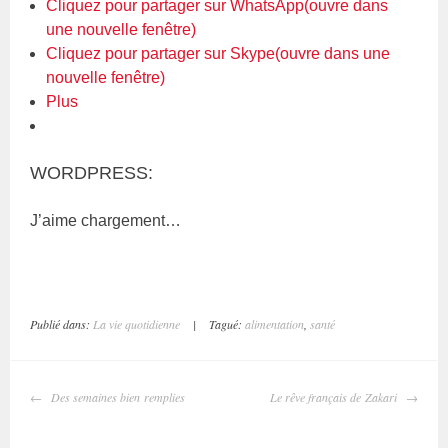
Cliquez pour partager sur WhatsApp(ouvre dans
une nouvelle fenêtre)
Cliquez pour partager sur Skype(ouvre dans une
nouvelle fenêtre)
Plus
WORDPRESS:
J’aime
chargement…
Publié dans:
La vie quotidienne
|
Tagué:
alimentation
,
santé
NAVIGATION
Des semaines bien remplies
Le rêve français de Zakari
DES
ARTICLES