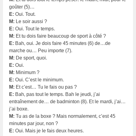
goûter (5)…
E:
Oui. Tout.
M:
Le soir aussi ?
E:
Oui. Tout le temps.
M:
Et tu dois faire beaucoup de sport à côté ?
E:
Bah, oui. Je dois faire 45 minutes (6) de…de
marche ou… Peu importe (7).
M:
De sport, quoi.
E:
Oui.
M:
Minimum ?
E:
Oui. C’est le minimum.
M:
Et c’est… Tu le fais ou pas ?
E:
Bah, pas tout le temps. Bah le jeudi, j’ai
entraînement de… de badminton (8). Et le mardi, j’ai…
j’ai boxe.
M:
Tu as de la boxe ? Mais normalement, c’est 45
minutes par jour, non ?
E:
Oui. Mais je le fais deux heures.