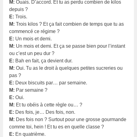
M:
Ouais. D’accord. Et tu as perdu combien de kilos
depuis ?
E:
Trois.
M:
Trois kilos ? Et ça fait combien de temps que tu as
commencé ce régime ?
E:
Un mois et demi.
M:
Un mois et demi. Et ça se passe bien pour l’instant
ou c’est un peu dur ?
E:
Bah en fait, ça devient dur.
M:
Oui. Tu as le droit à quelques petites sucreries ou
pas ?
E:
Deux biscuits par… par semaine.
M:
Par semaine ?
E:
Oui.
M:
Et tu obéis à cette règle ou… ?
E:
Des fois, je… Des fois, non.
M:
Des fois non ? Surtout pour une grosse gourmande
comme toi, hein ! Et tu es en quelle classe ?
E:
En quatrième.