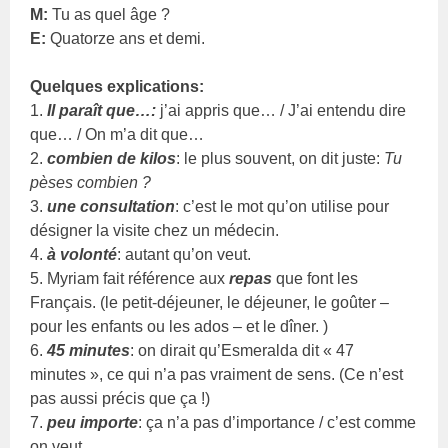
M:
Tu as quel âge ?
E:
Quatorze ans et demi.
Quelques explications:
1.
Il paraît que…:
j’ai appris que… / J’ai entendu dire
que… / On m’a dit que…
2.
combien de kilos
: le plus souvent, on dit juste:
Tu
pèses combien ?
3.
une consultation
: c’est le mot qu’on utilise pour
désigner la visite chez un médecin.
4.
à volonté
: autant qu’on veut.
5. Myriam fait référence aux
repas
que font les
Français. (le petit-déjeuner, le déjeuner, le goûter –
pour les enfants ou les ados – et le dîner. )
6.
45 minutes
: on dirait qu’Esmeralda dit « 47
minutes », ce qui n’a pas vraiment de sens. (Ce n’est
pas aussi précis que ça !)
7.
peu importe
: ça n’a pas d’importance / c’est comme
on veut