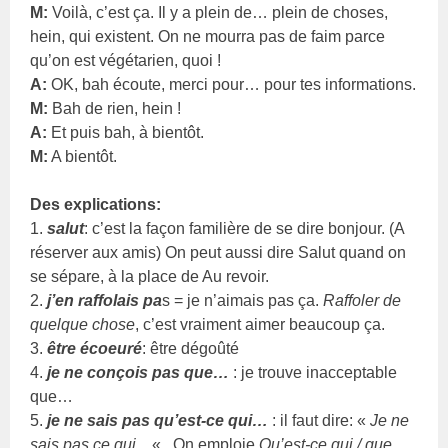
M:
Voilà, c’est ça. Il y a plein de… plein de choses,
hein, qui existent. On ne mourra pas de faim parce
qu’on est végétarien, quoi !
A:
OK, bah écoute, merci pour… pour tes informations.
M:
Bah de rien, hein !
A:
Et puis bah, à bientôt.
M:
A bientôt.
Des explications:
1.
salut
: c’est la façon familière de se dire bonjour. (A
réserver aux amis) On peut aussi dire Salut quand on
se sépare, à la place de Au revoir.
2.
j’en raffolais pa
s = je n’aimais pas ça.
Raffoler de
quelque chose
, c’est vraiment aimer beaucoup ça.
3.
être écoeuré
: être dégoûté
4.
je ne conçois pas que…
: je trouve inacceptable
que…
5.
je ne sais pas qu’est-ce qui…
: il faut dire: «
Je ne
sais pas ce qui…
« . On emploie
Qu’est-ce qui / que…