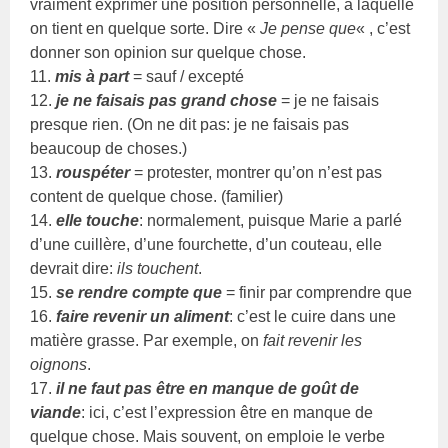
vraiment exprimer une position personnelle, à laquelle
on tient en quelque sorte. Dire «
Je pense que
« , c’est
donner son opinion sur quelque chose.
11.
mis à part
= sauf / excepté
12.
je ne faisais pas grand chose
= je ne faisais
presque rien. (On ne dit pas: je ne faisais pas
beaucoup de choses.)
13.
rouspéter
= protester, montrer qu’on n’est pas
content de quelque chose. (familier)
14.
elle touche
: normalement, puisque Marie a parlé
d’une cuillère, d’une fourchette, d’un couteau, elle
devrait dire:
ils touchent
.
15.
se rendre compte que
= finir par comprendre que
16.
faire revenir un aliment
: c’est le cuire dans une
matière grasse. Par exemple, on
fait revenir les
oignons
.
17.
il ne faut pas être en manque de goût de
viande
: ici, c’est l’expression être en manque de
quelque chose. Mais souvent, on emploie le verbe