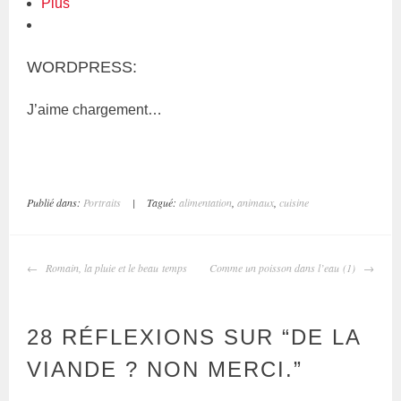
Plus
WORDPRESS:
J’aime
chargement…
Publié dans:
Portraits
|
Tagué:
alimentation
,
animaux
,
cuisine
NAVIGATION
Romain, la pluie et le beau temps
Comme un poisson dans l’eau (1)
DES
ARTICLES
28 RÉFLEXIONS SUR “
DE LA
VIANDE ? NON MERCI.
”