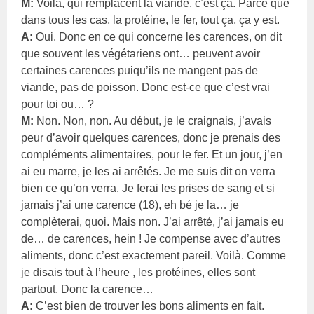
M:
Voilà, qui remplacent la viande, c’est ça. Parce que
dans tous les cas, la protéine, le fer, tout ça, ça y est.
A:
Oui. Donc en ce qui concerne les carences, on dit
que souvent les végétariens ont… peuvent avoir
certaines carences puiqu’ils ne mangent pas de
viande, pas de poisson. Donc est-ce que c’est vrai
pour toi ou… ?
M:
Non. Non, non. Au début, je le craignais, j’avais
peur d’avoir quelques carences, donc je prenais des
compléments alimentaires, pour le fer. Et un jour, j’en
ai eu marre, je les ai arrêtés. Je me suis dit on verra
bien ce qu’on verra. Je ferai les prises de sang et si
jamais j’ai une carence (18), eh bé je la… je
complèterai, quoi. Mais non. J’ai arrêté, j’ai jamais eu
de… de carences, hein ! Je compense avec d’autres
aliments, donc c’est exactement pareil. Voilà. Comme
je disais tout à l’heure , les protéines, elles sont
partout. Donc la carence…
A:
C’est bien de trouver les bons aliments en fait.