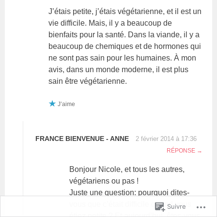
J’étais petite, j’étais végétarienne, et il est un
vie difficile. Mais, il y a beaucoup de
bienfaits pour la santé. Dans la viande, il y a
beaucoup de chemiques et de hormones qui
ne sont pas sain pour les humaines. À mon
avis, dans un monde moderne, il est plus
sain être végétarienne.
J’aime
FRANCE BIENVENUE - ANNE
2 février 2014 à 17:36
RÉPONSE
Bonjour Nicole, et tous les autres,
végétariens ou pas !
Juste une question: pourquoi dites-
vous que c’était difficile quand vous
Suivre
étiez petite ? Et aujourd’hui, êtes-vous