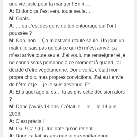
une vie juste pour la manger ! Enfin…
A:
Et donc ça t’est venu toute seule…
M:
Ouais.
A:
… ou c’est des gens de ton entourage qui t’ont
poussée ?
M:
Non, non… Ça m’est venu toute seule. Un jour, un
matin, je sais pas qu’est-ce qui (5) m’est arrivé, ça
m’est arrivé toute seule. J’ai voulu me renseigner et je
ne connaissais personne à ce moment-là quand j’ai
décidé d’être végétarienne. Donc voilà, c’était mon
propre choix, mes propres convictions. J’ai eu l’envie
de l’être et je… je le suis devenue. Et…
A:
Et à quel âge tu es… tu as pris cette décision alors
?
M:
Donc j’avais 14 ans. C’était le… le… le 14 juin
2006.
A:
C’est précis !
M:
Oui ! Ça ! (6) Une date qu’on retient.
A:
Donc ça fait six ans que tu es végétarienne.