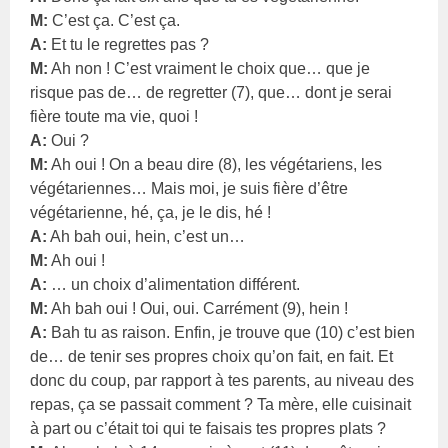
M:
C’est ça. C’est ça.
A:
Et tu le regrettes pas ?
M:
Ah non ! C’est vraiment le choix que… que je
risque pas de… de regretter (7), que… dont je serai
fière toute ma vie, quoi !
A:
Oui ?
M:
Ah oui ! On a beau dire (8), les végétariens, les
végétariennes… Mais moi, je suis fière d’être
végétarienne, hé, ça, je le dis, hé !
A:
Ah bah oui, hein, c’est un…
M:
Ah oui !
A:
… un choix d’alimentation différent.
M:
Ah bah oui ! Oui, oui. Carrément (9), hein !
A:
Bah tu as raison. Enfin, je trouve que (10) c’est bien
de… de tenir ses propres choix qu’on fait, en fait. Et
donc du coup, par rapport à tes parents, au niveau des
repas, ça se passait comment ? Ta mère, elle cuisinait
à part ou c’était toi qui te faisais tes propres plats ?