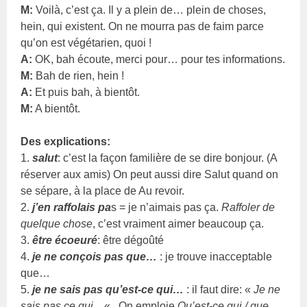
M:
Voilà, c’est ça. Il y a plein de… plein de choses,
hein, qui existent. On ne mourra pas de faim parce
qu’on est végétarien, quoi !
A:
OK, bah écoute, merci pour… pour tes informations.
M:
Bah de rien, hein !
A:
Et puis bah, à bientôt.
M:
A bientôt.
Des explications:
1.
salut
: c’est la façon familière de se dire bonjour. (A
réserver aux amis) On peut aussi dire Salut quand on
se sépare, à la place de Au revoir.
2.
j’en raffolais pa
s = je n’aimais pas ça.
Raffoler de
quelque chose
, c’est vraiment aimer beaucoup ça.
3.
être écoeuré
: être dégoûté
4.
je ne conçois pas que…
: je trouve inacceptable
que…
5.
je ne sais pas qu’est-ce qui…
: il faut dire: «
Je ne
sais pas ce qui…
« . On emploie
Qu’est-ce qui / que…