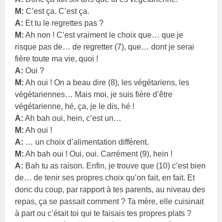
M:
C’est ça. C’est ça.
A:
Et tu le regrettes pas ?
M:
Ah non ! C’est vraiment le choix que… que je
risque pas de… de regretter (7), que… dont je serai
fière toute ma vie, quoi !
A:
Oui ?
M:
Ah oui ! On a beau dire (8), les végétariens, les
végétariennes… Mais moi, je suis fière d’être
végétarienne, hé, ça, je le dis, hé !
A:
Ah bah oui, hein, c’est un…
M:
Ah oui !
A:
… un choix d’alimentation différent.
M:
Ah bah oui ! Oui, oui. Carrément (9), hein !
A:
Bah tu as raison. Enfin, je trouve que (10) c’est bien
de… de tenir ses propres choix qu’on fait, en fait. Et
donc du coup, par rapport à tes parents, au niveau des
repas, ça se passait comment ? Ta mère, elle cuisinait
à part ou c’était toi qui te faisais tes propres plats ?