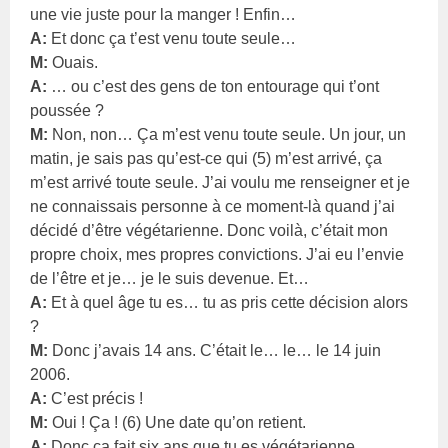
une vie juste pour la manger ! Enfin…
A:
Et donc ça t’est venu toute seule…
M:
Ouais.
A:
… ou c’est des gens de ton entourage qui t’ont
poussée ?
M:
Non, non… Ça m’est venu toute seule. Un jour, un
matin, je sais pas qu’est-ce qui (5) m’est arrivé, ça
m’est arrivé toute seule. J’ai voulu me renseigner et je
ne connaissais personne à ce moment-là quand j’ai
décidé d’être végétarienne. Donc voilà, c’était mon
propre choix, mes propres convictions. J’ai eu l’envie
de l’être et je… je le suis devenue. Et…
A:
Et à quel âge tu es… tu as pris cette décision alors
?
M:
Donc j’avais 14 ans. C’était le… le… le 14 juin
2006.
A:
C’est précis !
M:
Oui ! Ça ! (6) Une date qu’on retient.
A:
Donc ça fait six ans que tu es végétarienne.