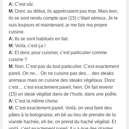
A:
C’est sûr.
M:
Donc au début, ils appréciaient pas trop. Mais bon,
ils se sont rendu compte que (15) c’était sérieux. Je le
suis toujours et maintenant, je me fais ma propre
cuisine.
A:
Ils se sont habitués en fait.
M:
Voilà, c’est ça !
A:
Et donc pour cuisiner, c’est particulier comme
cuisine ?
M:
Non. C’est pas du tout particulier. C’est exactement
pareil. On ne… On ne cuisine pas des… des steaks
animaux mais on cuisine des steaks végétaux. Donc
c’est… c’est exactement pareil, hein. On fait revenir
(15) un steak végétal dans de l’huile, dans une poêle.
A:
C’est la même chose.
M:
C’est exactement pareil. Voilà, on veut faire des
pâtes à la bolognaise, eh bé au lieu de prendre de la
viande hachée, eh be, on prend du haché végétal. Et
voilà, c’est exactement pareil. Il y a que des plantes