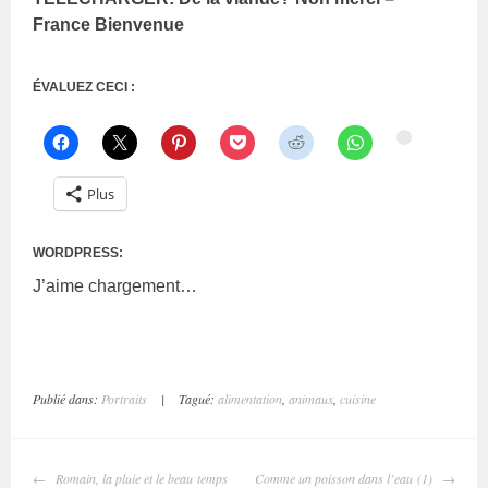
France Bienvenue
ÉVALUEZ CECI :
Plus
WORDPRESS:
J’aime
chargement…
Publié dans:
Portraits
|
Tagué:
alimentation
,
animaux
,
cuisine
Romain, la pluie et le beau temps
Comme un poisson dans l’eau (1)