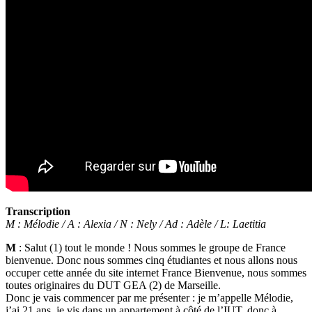
Transcription
M : Mélodie / A : Alexia / N : Nely / Ad : Adèle / L: Laetitia
M
: Salut (1) tout le monde ! Nous sommes le groupe de France
bienvenue. Donc nous sommes cinq étudiantes et nous allons nous
occuper cette année du site internet France Bienvenue, nous sommes
toutes originaires du DUT GEA (2) de Marseille.
Donc je vais commencer par me présenter : je m’appelle Mélodie,
j’ai 21 ans, je vis dans un appartement à côté de l’IUT, donc à