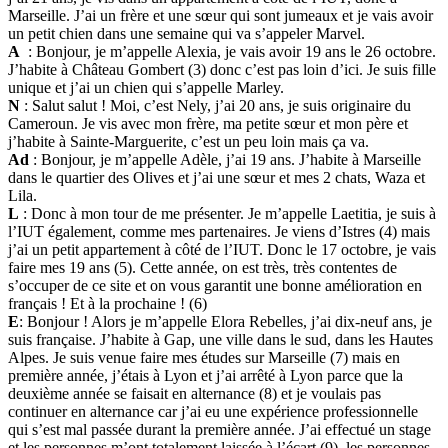
Marseille. J’ai un frère et une sœur qui sont jumeaux et je vais avoir
un petit chien dans une semaine qui va s’appeler Marvel.
A
: Bonjour, je m’appelle Alexia, je vais avoir 19 ans le 26 octobre.
J’habite à Château Gombert (3) donc c’est pas loin d’ici. Je suis fille
unique et j’ai un chien qui s’appelle Marley.
N
: Salut salut ! Moi, c’est Nely, j’ai 20 ans, je suis originaire du
Cameroun. Je vis avec mon frère, ma petite sœur et mon père et
j’habite à Sainte-Marguerite, c’est un peu loin mais ça va.
Ad
: Bonjour, je m’appelle Adèle, j’ai 19 ans. J’habite à Marseille
dans le quartier des Olives et j’ai une sœur et mes 2 chats, Waza et
Lila.
L
: Donc à mon tour de me présenter. Je m’appelle Laetitia, je suis à
l’IUT également, comme mes partenaires. Je viens d’Istres (4) mais
j’ai un petit appartement à côté de l’IUT. Donc le 17 octobre, je vais
faire mes 19 ans (5). Cette année, on est très, très contentes de
s’occuper de ce site et on vous garantit une bonne amélioration en
français ! Et à la prochaine ! (6)
E
: Bonjour ! Alors je m’appelle Elora Rebelles, j’ai dix-neuf ans, je
suis française. J’habite à Gap, une ville dans le sud, dans les Hautes
Alpes. Je suis venue faire mes études sur Marseille (7) mais en
première année, j’étais à Lyon et j’ai arrêté à Lyon parce que la
deuxième année se faisait en alternance (8) et je voulais pas
continuer en alternance car j’ai eu une expérience professionnelle
qui s’est mal passée durant la première année. J’ai effectué un stage
et les personnes m’ont totalement laissée à l’écart (9), les personnes