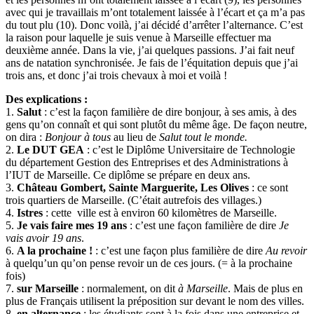
avec qui je travaillais m’ont totalement laissée à l’écart et ça m’a pas
du tout plu (10). Donc voilà, j’ai décidé d’arrêter l’alternance. C’est
la raison pour laquelle je suis venue à Marseille effectuer ma
deuxième année. Dans la vie, j’ai quelques passions. J’ai fait neuf
ans de natation synchronisée. Je fais de l’équitation depuis que j’ai
trois ans, et donc j’ai trois chevaux à moi et voilà !
Des explications :
1.
Salut
: c’est la façon familière de dire bonjour, à ses amis, à des
gens qu’on connaît et qui sont plutôt du même âge. De façon neutre,
on dira :
Bonjour à tous
au lieu de
Salut tout le monde.
2.
Le DUT GEA
: c’est le Diplôme Universitaire de Technologie
du département Gestion des Entreprises et des Administrations à
l’IUT de Marseille. Ce diplôme se prépare en deux ans.
3.
Château Gombert, Sainte Marguerite, Les Olives
: ce sont
trois quartiers de Marseille. (C’était autrefois des villages.)
4.
Istres
: cette ville est à environ 60 kilomètres de Marseille.
5.
Je vais faire mes 19 ans
: c’est une façon familière de dire
Je
vais avoir 19 ans
.
6.
A la prochaine !
: c’est une façon plus familière de dire
Au revoir
à quelqu’un qu’on pense revoir un de ces jours. (= à la prochaine
fois)
7.
sur Marseille
: normalement, on dit
à Marseille
. Mais de plus en
plus de Français utilisent la préposition sur devant le nom des villes.
8.
en alternance
: les étudiants sont à la fois dans une entreprise et