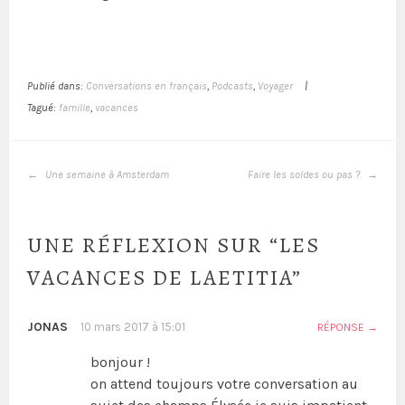
Publié dans:
Conversations en français
,
Podcasts
,
Voyager
|
Tagué:
famille
,
vacances
Une semaine à Amsterdam
Faire les soldes ou pas ?
UNE RÉFLEXION SUR “
LES
VACANCES DE LAETITIA
”
JONAS
10 mars 2017 à 15:01
RÉPONSE
bonjour !
on attend toujours votre conversation au