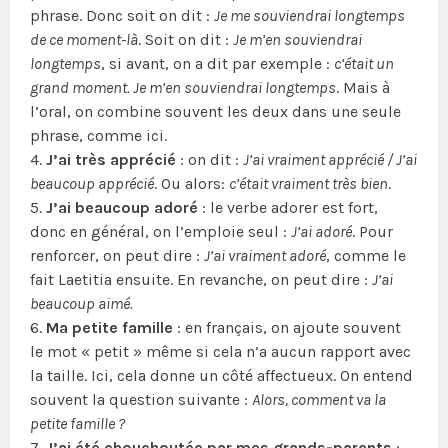
phrase. Donc soit on dit :
Je me souviendrai longtemps
de ce moment-là
. Soit on dit :
Je m’en souviendrai
longtemps
, si avant, on a dit par exemple :
c’était un
grand moment. Je m’en souviendrai longtemps
. Mais à
l’oral, on combine souvent les deux dans une seule
phrase, comme ici.
4.
J’ai très apprécié
: on dit :
J’ai vraiment apprécié / J’ai
beaucoup apprécié
. Ou alors:
c’était vraiment très bien
.
5.
J’ai beaucoup adoré
: le verbe adorer est fort,
donc en général, on l’emploie seul :
J’ai adoré
. Pour
renforcer, on peut dire :
J’ai vraiment adoré
, comme le
fait Laetitia ensuite. En revanche, on peut dire :
J’ai
beaucoup aimé.
6.
Ma petite famille
: en français, on ajoute souvent
le mot « petit » même si cela n’a aucun rapport avec
la taille. Ici, cela donne un côté affectueux. On entend
souvent la question suivante :
Alors, comment va la
petite famille ?
7.
J’ai été chouchoutée par mes grands-parents
: