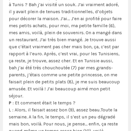
à Tunis ? Bah j’ai visité un souk. J’ai vraiment adoré,
il y avait plein de tenues traditionnelles, d’objets
pour décorer la maison. J’ai… J’en ai profité pour faire
mes petits achats, pour moi, ma petite famille (6),
mes amis, voilà, plein de souvenirs. On a mangé dans
un restaurant. J’ai très bien mangé. Je trouve aussi
que c’était vraiment pas cher mais bon, ça, c’est par
rapport à l’euro. Après, c’est vrai, pour les Tunisiens,
ça reste, je trouve, assez cher. Et en Tunisie aussi,
bah j’ai été très chouchoutée (7) par mes grands-
parents, j’étais comme une petite princesse, on me
faisait plein de petits plats (8), je me suis beaucoup
amusée. Et voilà ! J’ai beaucoup aimé mon petit
séjour.
P
: Et comment était le temps ?
L : Alors, il faisait assez bon (9), assez beau.Toute la
semaine. A la fin, le temps, il s’est un peu dégradé
mais bon, voilà. Pour nous, je pense… enfin, ça reste
quand même un temps assez bien (10), voilà.