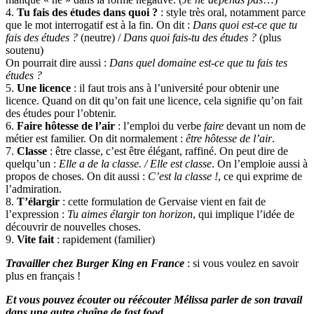
4.
Tu fais des études dans quoi ?
: style très oral, notamment parce
que le mot interrogatif est à la fin. On dit :
Dans quoi est-ce que tu
fais des études ?
(neutre) /
Dans quoi fais-tu des études ?
(plus
soutenu)
On pourrait dire aussi :
Dans quel domaine est-ce que tu fais tes
études ?
5.
Une licence
: il faut trois ans à l’université pour obtenir une
licence. Quand on dit qu’on fait une licence, cela signifie qu’on fait
des études pour l’obtenir.
6.
Faire hôtesse de l’air
: l’emploi du verbe
faire
devant un nom de
métier est familier. On dit normalement :
être hôtesse de l’air
.
7.
Classe
: être classe, c’est être élégant, raffiné. On peut dire de
quelqu’un :
Elle a de la classe. / Elle est classe
. On l’emploie aussi à
propos de choses. On dit aussi :
C’est la classe !
, ce qui exprime de
l’admiration.
8.
T’élargir
: cette formulation de Gervaise vient en fait de
l’expression :
Tu aimes élargir ton horizon
, qui implique l’idée de
découvrir de nouvelles choses.
9.
Vite fait
: rapidement (familier)
Travailler chez Burger King en France
: si vous voulez en savoir
plus en français !
Et vous pouvez écouter ou réécouter Mélissa parler de son travail
dans une autre chaîne de fast food.