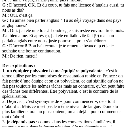
G
: D’accord, OK. Et du coup, tu fais une licence d’anglais aussi, tu
nous as dis?
M
: Oui, c’est ça.
G
: Tu aimes bien parler anglais ? Tu as déjà voyagé dans des pays
anglophones?
M
: Oui, j’ai été une fois à Londres, je suis restée environ trois mois.
J’ai bien aimé. Et après ça, j’ai été en Italie vite fait (9) mais on
parlait anglais entre nous, juste pour se… pour s’améliorer.
G
: D’accord! Bon bah écoute, je te remercie beaucoup et je te
souhaite une bonne continuation.
M
: De rien, merci!
Des explications :
1.
un équipier polyvalent / une équipière polyvalente
: c’est le
terme utilisé par les entreprises de restauration rapide en France : on
fait partie d’une équipe et on est polyvalent, ce qui signifie qu’on ne
fait pas toujours les mêmes tâches mais au contraire, qu’on peut faire
des tâches très différentes. Etre polyvalent, c’est le contraire de la
spécialisation.
2.
Déjà
: ici, c’est synonyme de « pour commencer », de « tout
d’abord ». Mais ce n’est pas le même niveau de langue. Donc du
plus familier et oral au plus soutenu, on a : déjà – pour commencer –
tout d’abord
3.
je dépends pas
: comme dans les conversations familières, il
manque « ne » dans la forme négative. (
Je ne dépends pas
…)