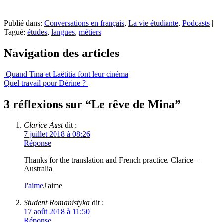
Publié dans:
Conversations en français
,
La vie étudiante
,
Podcasts
|
Tagué:
études
,
langues
,
métiers
Navigation des articles
Quand Tina et Laëtitia font leur cinéma
Quel travail pour Dérine ?
3 réflexions sur “
Le rêve de Mina
”
Clarice Aust
dit :
7 juillet 2018 à 08:26
Réponse
Thanks for the translation and French practice. Clarice –
Australia
J'aime
J'aime
Student Romanistyka
dit :
17 août 2018 à 11:50
Réponse