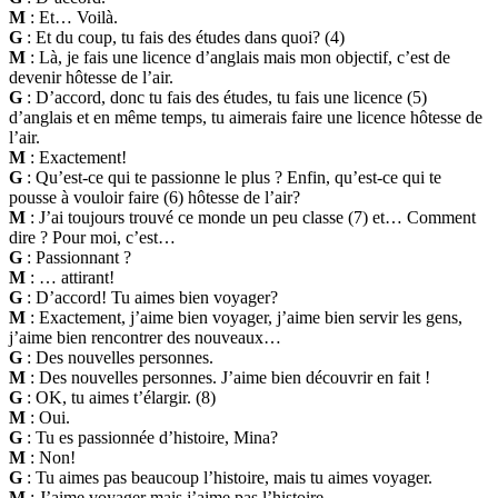
M
: Et… Voilà.
G
: Et du coup, tu fais des études dans quoi? (4)
M
: Là, je fais une licence d’anglais mais mon objectif, c’est de
devenir hôtesse de l’air.
G
: D’accord, donc tu fais des études, tu fais une licence (5)
d’anglais et en même temps, tu aimerais faire une licence hôtesse de
l’air.
M
: Exactement!
G
: Qu’est-ce qui te passionne le plus ? Enfin, qu’est-ce qui te
pousse à vouloir faire (6) hôtesse de l’air?
M
: J’ai toujours trouvé ce monde un peu classe (7) et… Comment
dire ? Pour moi, c’est…
G
: Passionnant ?
M
: … attirant!
G
: D’accord! Tu aimes bien voyager?
M
: Exactement, j’aime bien voyager, j’aime bien servir les gens,
j’aime bien rencontrer des nouveaux…
G
: Des nouvelles personnes.
M
: Des nouvelles personnes. J’aime bien découvrir en fait !
G
: OK, tu aimes t’élargir. (8)
M
: Oui.
G
: Tu es passionnée d’histoire, Mina?
M
: Non!
G
: Tu aimes pas beaucoup l’histoire, mais tu aimes voyager.
M
: J’aime voyager mais j’aime pas l’histoire.