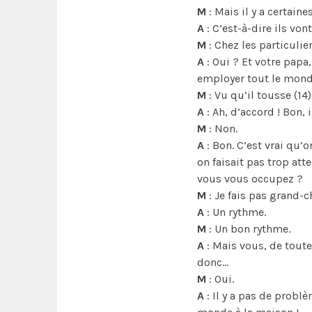
M
: Mais il y a certain
A
: C’est-à-dire ils von
M
: Chez les particulier
A
: Oui ? Et votre papa,
employer tout le mond
M
: Vu qu’il tousse (14
A
: Ah, d’accord ! Bon, 
M
: Non.
A
: Bon. C’est vrai qu’o
on faisait pas trop att
vous vous occupez ?
M
: Je fais pas grand-c
A
: Un rythme.
M
: Un bon rythme.
A
: Mais vous, de toute
donc…
M
: Oui.
A
: Il y a pas de problè