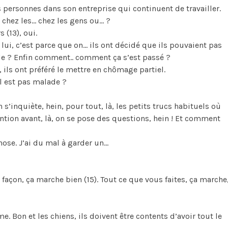
es personnes dans son entreprise qui continuent de travailler.
t chez les… chez les gens ou… ?
s (13), oui.
 lui, c’est parce que on… ils ont décidé que ils pouvaient pas
e ? Enfin comment.. comment ça s’est passé ?
), ils ont préféré le mettre en chômage partiel.
il est pas malade ?
n s’inquiète, hein, pour tout, là, les petits trucs habituels où
ention avant, là, on se pose des questions, hein ! Et comment
hose. J’ai du mal à garder un…
 façon, ça marche bien (15). Tout ce que vous faites, ça marche
me. Bon et les chiens, ils doivent être contents d’avoir tout le