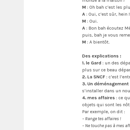
monde à la maison !
M
: Oh bah c’est les pl
A
: Oui, c’est sûr, hein
M
: Oui.
A
: Bon bah écoutez Mél
puis, bah je vous remer
M
: A bientôt.
Des explications :
1. le Gard
: un des dépa
plus sur ce beau dépar
2. La SNCF
: c’est l’en
3. Un déménagement
s’installer dans un n
4. mes affaires
: ce qu
objets qui sont les nôt
Par exemple, on dit :
– Range tes affaires !
– Ne touche pas à mes aff