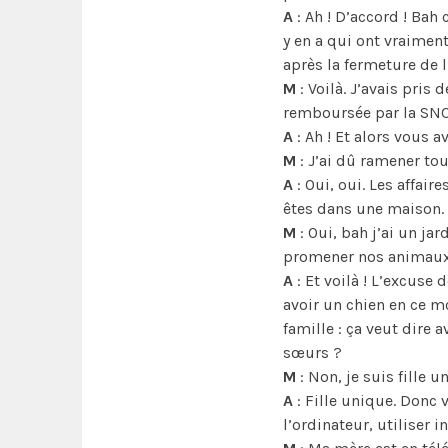
A
: Ah ! D’accord ! Bah 
y en a qui ont vraimen
après la fermeture de l’
M
: Voilà. J’avais pris 
remboursée par la SNCF 
A
: Ah ! Et alors vous 
M
: J’ai dû ramener to
A
: Oui, oui. Les affair
êtes dans une maison. 
M
: Oui, bah j’ai un ja
promener nos animaux
A
: Et voilà ! L’excuse
avoir un chien en ce mo
famille : ça veut dire 
sœurs ?
M
: Non, je suis fille u
A
: Fille unique. Donc 
l’ordinateur, utiliser i