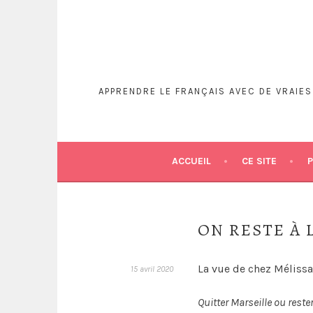
Aller
au
contenu
principal
APPRENDRE LE FRANÇAIS AVEC DE VRAIE
ACCUEIL
CE SITE
ON RESTE À 
La vue de chez Mélissa
15 avril 2020
Quitter Marseille ou rest