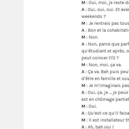
M
: Oui, moi, je reste 
A
: Oui, oui, oui. Et av
weekends ?
M
: Je rentrais pas tou
A
: Bon et la cohabitati
M
: Non.
A
: Non, parce que parf
qu’étudiant et après, 
peut coincer (11) ?
M
: Non, moi, ça va.
A
: Ça va. Bah puis peu
d’être en famille et so
M
: Je m’imaginais pas
A
: Oui, ça, je … je peux
est en chômage partiel
M
: Oui.
A
: Qu’est-ce qu’il faisa
M
: Il est installateur 
A
: Ah, bah oui !