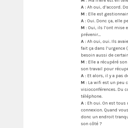
M
: Ma mère est en tél
A
: Ah oui, d’accord. D
M
: Elle est gestionnair
A
: Oui. Donc ça, elle p
M
: Oui, ils l’ont mis
prévenir…
A
: Ah oui, oui. Ils ava
fait ça dans l’urgence 
besoin aussi de certain
M
: Elle a récupéré son 
son travail pour récup
A
: Et alors, il y a pa
M
: La wifi est un peu
visioconférences. Du c
téléphone.
A
: Eh oui. On est tous
connexion. Quand vous 
donc un endroit tranqui
son côté ?