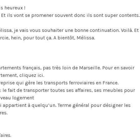
us heureux !
 ! Et ils vont se promener souvent donc ils sont super contents.
issa, je vais vous souhaiter une bonne continuation. Voilà. Et
cie, hein, pour tout ça. A bientôt, Mélissa.
rtements français, pas très loin de Marseille. Pour en savoir
tement, cliquez ici.
treprise qui gère les transports ferroviaires en France.
: le fait de transporter toutes ses affaires, ses meubles pour
ouveau logement
i appartient à quelqu’un. Terme général pour désigner les
res.
aires.