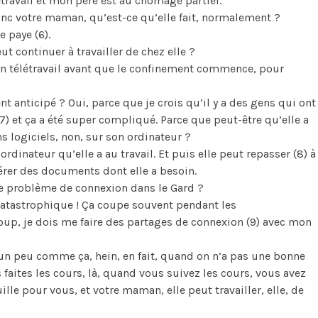
étravail et mon père est au chômage partiel.
onc votre maman, qu’est-ce qu’elle fait, normalement ?
e paye (6).
eut continuer à travailler de chez elle ?
e en télétravail avant que le confinement commence, pour
ient anticipé ? Oui, parce que je crois qu’il y a des gens qui ont
(7) et ça a été super compliqué. Parce que peut-être qu’elle a
s logiciels, non, sur son ordinateur ?
ordinateur qu’elle a au travail. Et puis elle peut repasser (8) à
érer des documents dont elle a besoin.
s de problème de connexion dans le Gard ?
 catastrophique ! Ça coupe souvent pendant les
oup, je dois me faire des partages de connexion (9) avec mon
 un peu comme ça, hein, en fait, quand on n’a pas une bonne
faites les cours, là, quand vous suivez les cours, vous avez
lle pour vous, et votre maman, elle peut travailler, elle, de