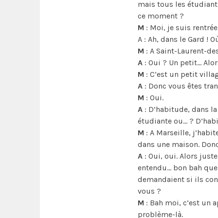
mais tous les étudiant
ce moment ?
M
: Moi, je suis rentré
A : Ah, dans le Gard ! O
M
: A Saint-Laurent-des
A
: Oui ? Un petit… Alors
M
: C’est un petit vill
A
: Donc vous êtes tran
M
: Oui.
A
: D’habitude, dans l
étudiante ou… ? D’hab
M
: A Marseille, j’habi
dans une maison. Don
A
: Oui, oui. Alors just
entendu… bon bah que 
demandaient si ils con
vous ?
M
: Bah moi, c’est un 
problème-là.