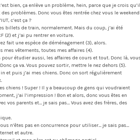
c’est bien, ça enlève un problème, hein, parce que je crois qu’i
t des problèmes. Donc vous êtes rentrée chez vous le weekend
IUT, c’est ça ?
des billets de train, normalement. Mais du coup, j’ai été
(2) et j’ai pu rentrer en voiture.
avez fait une espèce de déménagement (3), alors.
us mes vêtements, toutes mes affaires (4).
es pour étudier aussi, les affaires de cours et tout. Donc là, vou
Donc ça va. Vous pouvez sortir, mettre le nez dehors (5).
rdin et puis j’ai mes chiens. Donc on sort régulièrement
.
 des chiens ! Super ! Il y a beaucoup de gens qui voudraient
ment, j’ai l’impression ! Bon et alors, donc vous êtes en
avec vos parents et… je sais pas… Vous avez des frères, des
nique.
vous n’êtes pas en concurrence pour utiliser… je sais pas…
nternet et autre.