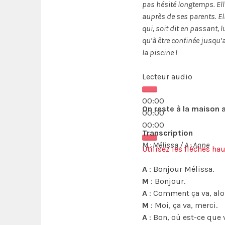
pas hésité longtemps. Elle 
auprès de ses parents. E
qui, soit dit en passant, l
qu’à être confinée jusqu’
la piscine !
Lecteur audio
00:00
On reste à la maison 
00:00
00:00
Transcription
M : Mélissa / A : Anne
Utilisez les flèches h
A
: Bonjour Mélissa.
M
: Bonjour.
A
: Comment ça va, alo
M
: Moi, ça va, merci.
A
: Bon, où est-ce que 