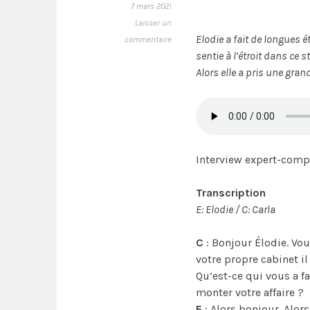
7 mars 2021
Laisser un
Elodie a fait de longues é
commentaire
sentie à l’étroit dans ce 
Alors elle a pris une gran
Interview expert-comp
Transcription
E: Elodie / C: Carla
C
: Bonjour Élodie. Vo
votre propre cabinet il 
Qu’est-ce qui vous a fa
monter votre affaire ?
E
: Alors bonjour. Alor