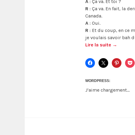
A
: Ça va. Et toi ?
R
: Ça va. En fait, la de
Canada.
A
: Oui.
R
: Et du coup, en ce m
je voulais savoir bah 
Lire la suite
→
WORDPRESS:
J’aime
chargement…