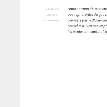
Nous sortons doucement du
27 juin 2020
pas repris, ordre du gouv
Laisser un
première partie d’une co
commentaire
première à livrer ses im
les études ont continué à 