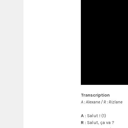
Transcription
A : Alexane / R : Rizlane
A
: Salut ! (1)
R
: Salut, ça va ?