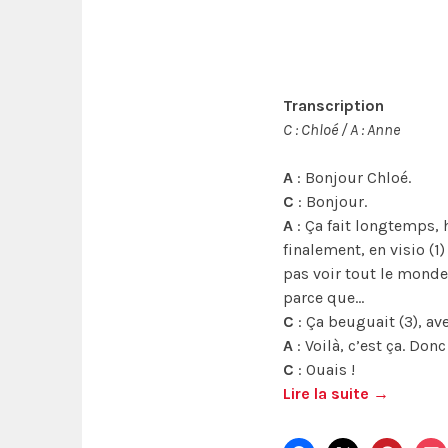
Transcription
C : Chloé / A : Anne
A
: Bonjour Chloé.
C
: Bonjour.
A
: Ça fait longtemps, h
finalement, en visio (1)
pas voir tout le monde
parce que…
C
: Ça beuguait (3), ave
A
: Voilà, c’est ça. Don
C
: Ouais !
Lire la suite
→